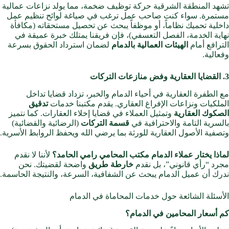
تشهد المنطقة الشرقية حركة توظيف ضخمة، مما يولد نزاعات عمالية
مستمرة. سواء كنت صاحب عمل ترغب في صياغة لوائح تنظيم عمل
داخلية تحميك نظاماً، أو موظفاً يبحث عن تحصيل مستحقاته (مكافأة
نهاية الخدمة، الفصل التعسفي)، فإن فريقنا يمتلك خبرة عميقة في
الترافع أمام
الهيئات العمالية بالدمام
لضمان استرداد الحقوق بسرعة
وفعالية.
3. القضايا العقارية وفض منازعات التركات
مع الطفرة العقارية في أحياء الدمام والخبر، تزداد قضايا تداخل
الملكيات ونزاعات الإفراغ العقاري. يقدم مكتبنا خدمات
تدقيق
الصكوك العقارية
وتمثيل العملاء في قضايا إخلاء العقارات. كما نتميز
بالسرية التامة والاحترافية في
قسمة التركات
(الرضائية والقضائية)
وتصفية الأصول العقارية للورثة بما يرضي الله ويحفظ الروابط الأسرية.
لماذا يختار عملاء الدمام مكتب المحامي رامي الحامد؟
لأننا لا نقدم
مجرد “رأي قانوني”، بل نقدم
خارطة طريق
واضحة لقضيتك. نحن
ندرك أن عميل الدمام يبحث عن الشفافية، السرعة، والنتيجة الحاسمة.
الأسئلة الشائعة حول خدمات المحاماة في الدمام
كم أسعار المحامين في الدمام؟