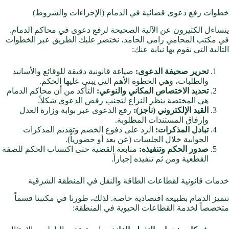
خطوات رفع دعوى قضائية في الدمام (الإجراءات والشروط)
يتساءل الكثيرون عن الآلية الصحيحة لرفع دعوى في محاكم الدمام.
في مكتب المحامي رامي الحامد، نختصر عليك الطريق عبر الخطوات
التالية التي نقوم بها نيابة عنك:
تحرير صحيفة الدعوى:
صياغة قانونية دقيقة للوقائع والأسانيد
والطلبات، وهي الخطوة الأهم التي يبنى عليها الحكم.
تحديد الاختصاص المكاني والنوعي:
التأكد من أن محاكم الدمام
هي المختصة بنظر النزاع لتجنب رفض الدعوى شكلاً.
القيد الإلكتروني (ناجز):
رفع الدعوى عبر بوابة وزارة العدل
وإرفاق المستندات المطلوبة.
تبادل المذكرات:
الرد على دفوع الخصم وتقديم المذكرات
الجوابية خلال الجلسات (عن بعد أو حضورياً).
صدور الحكم وتنفيذه:
متابعة القضية حتى اكتساب الحكم للصفة
القطعية ومن ثم تنفيذه إجباراً.
خدمات قانونية لقطاعات الطاقة والنقل في المنطقة الشرقية
تتميز الدمام بطبيعة اقتصادية خاصة. لذلك، طورنا في مكتبنا قسماً
متخصصاً لخدمة القطاعات الحيوية في المنطقة: