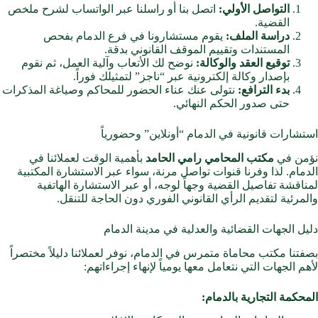
التواصل الأولي:
اتصل بنا أو راسلنا عبر الواتساب لشرح ملخص
القضية.
دراسة الملف:
يقوم مستشارونا في فرع الدمام بفحص
المستندات وتقييم الموقف القانوني بدقة.
توقيع العقد والوكالة:
نوضح لك الأتعاب وآلية العمل، ثم نقوم
بإصدار وكالة إلكترونية عبر “ناجز” لتمثيلك فوراً.
بدء الترافع:
نتولى عنك عناء الحضور للمحاكم وصياغة المذكرات
حتى صدور الحكم النهائي.
استشارات قانونية في الدمام “أونلاين” وحضورياً
نؤمن في
مكتب المحامي رامي الحامد
بأهمية الوقت لعملائنا في
الدمام. لذا وفرنا قنوات تواصل مرنة، سواء عبر الاستشارة المكتبية
لمناقشة تفاصيل القضية وجهاً لوجه، أو عبر الاستشارة الهاتفية
والمرئية لتقديم الرأي القانوني الفوري دون الحاجة للتنقل.
دليل الجهات القضائية والعدلية في مدينة الدمام
بصفتنا مكتب محاماة متمرس في الدمام، نوفر لعملائنا دليلاً مختصراً
لأهم الجهات التي نتعامل معها يومياً لإنهاء إجراءاتهم:
المحكمة التجارية بالدمام: