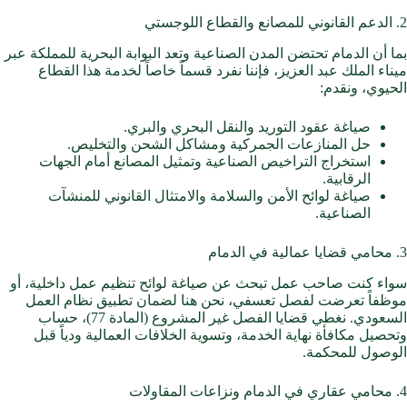
2. الدعم القانوني للمصانع والقطاع اللوجستي
بما أن الدمام تحتضن المدن الصناعية وتعد البوابة البحرية للمملكة عبر
ميناء الملك عبد العزيز، فإننا نفرد قسماً خاصاً لخدمة هذا القطاع
الحيوي، ونقدم:
صياغة عقود التوريد والنقل البحري والبري.
حل المنازعات الجمركية ومشاكل الشحن والتخليص.
استخراج التراخيص الصناعية وتمثيل المصانع أمام الجهات
الرقابية.
صياغة لوائح الأمن والسلامة والامتثال القانوني للمنشآت
الصناعية.
3. محامي قضايا عمالية في الدمام
سواء كنت صاحب عمل تبحث عن صياغة لوائح تنظيم عمل داخلية، أو
موظفاً تعرضت لفصل تعسفي، نحن هنا لضمان تطبيق نظام العمل
السعودي. نغطي قضايا الفصل غير المشروع (المادة 77)، حساب
وتحصيل مكافأة نهاية الخدمة، وتسوية الخلافات العمالية ودياً قبل
الوصول للمحكمة.
4. محامي عقاري في الدمام ونزاعات المقاولات