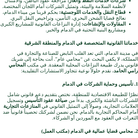
شركات خدمات النفط والغاز:
مراجعة عقود الباطن، والامتثال
لأنظمة السلامة والبيئة، وتمثيل الشركات أمام اللجان المختصة.
قطاع النقل والخدمات اللوجستية:
بحكم قربنا من ميناء الدمام،
نعالج قضايا الشحن البحري، التأمين، وتراخيص النقل البري.
المقاولات والإنشاءات:
إدارة النزاعات القانونية للمشاريع الكبرى
ومشاريع البنية التحتية في الدمام والخبر.
خدماتنا القانونية المتخصصة في الدمام والمنطقة الشرقية
في مدينة الدمام، التي تعد القلب النابض للصناعة والتجارة في
المملكة، لا يكفي البحث عن “محامي عام”. أنت بحاجة إلى شريك
قانوني يدرك طبيعة النزاعات المحلية المعقدة. في مكتب
المحامي
رامي الحامد
، نقدم حلولاً نوعية تتجاوز الاستشارات التقليدية:
1. تأسيس وحماية الشركات في الدمام
نظرًا للطبيعة الاقتصادية للمنطقة، نختص بتقديم دعم قانوني شامل
للشركات الناشئة والكبرى. بدءاً من
صياغة عقود التأسيس
وتسجيل
العلامات التجارية، وصولاً إلى التمثيل القانوني في
المنازعات التجارية
أمام المحاكم التجارية بالدمام. نحن نضمن لشركتك تحصيناً قانونياً ضد
الثغرات في العقود مع الموردين أو الشركاء.
2. محامي قضايا عمالية في الدمام (مكتب العمل)