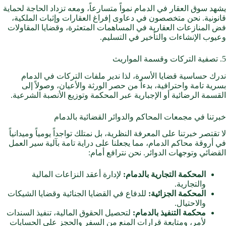
يشهد سوق العقار في الدمام نمواً متسارعاً، ومعه تزداد الحاجة لحماية
قانونية. نحن متخصصون في دعاوى إفراغ العقارات وإثبات الملكية،
فض المنازعات العقارية في المساهمات المتعثرة، وقضايا المقاولات
وعيوب الإنشاءات والتأخير في التسليم.
5. تصفية التركات وقسمة المواريث
ندرك حساسية قضايا الأسرة، لذا ندير ملفات التركات في الدمام
بسرية تامة واحترافية، بدءاً من حصر الورثة والأعيان، وصولاً إلى
القسمة الرضائية أو الإجبارية عبر المحكمة وتوزيع الأنصبة الشرعية.
خبرتنا في مجمعات المحاكم والدوائر القضائية بالدمام
لا تقتصر خبرتنا على المعرفة النظرية، بل نمتلك تواجداً يومياً وميدانياً
في أروقة محاكم الدمام، مما يجعلنا على دراية تامة بآلية سير العمل
القضائي وتوجهات الدوائر. نحن نترافع أمام:
المحكمة التجارية بالدمام:
لإدارة أعقد النزاعات المالية
والتجارية.
المحكمة الجزائية:
للدفاع في القضايا الجنائية وقضايا الشيكات
والاحتيال.
محكمة التنفيذ بالدمام:
لتحصيل الحقوق المالية، تنفيذ السندات
لأمر، ومتابعة قرارات المنع من السفر والحجز على الحسابات