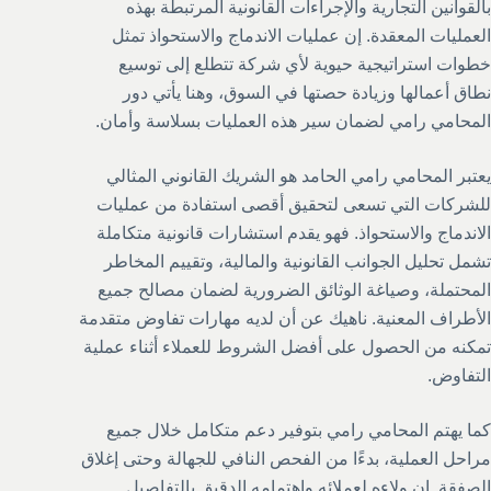
بالقوانين التجارية والإجراءات القانونية المرتبطة بهذه
العمليات المعقدة. إن عمليات الاندماج والاستحواذ تمثل
خطوات استراتيجية حيوية لأي شركة تتطلع إلى توسيع
نطاق أعمالها وزيادة حصتها في السوق، وهنا يأتي دور
المحامي رامي لضمان سير هذه العمليات بسلاسة وأمان.
يعتبر المحامي رامي الحامد هو الشريك القانوني المثالي
للشركات التي تسعى لتحقيق أقصى استفادة من عمليات
الاندماج والاستحواذ. فهو يقدم استشارات قانونية متكاملة
تشمل تحليل الجوانب القانونية والمالية، وتقييم المخاطر
المحتملة، وصياغة الوثائق الضرورية لضمان مصالح جميع
الأطراف المعنية. ناهيك عن أن لديه مهارات تفاوض متقدمة
تمكنه من الحصول على أفضل الشروط للعملاء أثناء عملية
التفاوض.
كما يهتم المحامي رامي بتوفير دعم متكامل خلال جميع
مراحل العملية، بدءًا من الفحص النافي للجهالة وحتى إغلاق
الصفقة. إن ولاءه لعملائه واهتمامه الدقيق بالتفاصيل