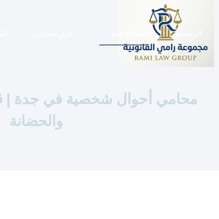
لتجاوز
لى
لمحتوى
الرئيسية
خدمات جدة
حول المكتب
الم
محامي أحوال شخصية في جدة | قض
والحضانة