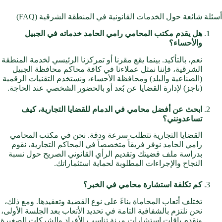
أسئلة شائعة حول الخدمات القانونية في المنطقة الشرقية (FAQ)
هل يقدم مكتب المحامي رامي الحامد خدماته في الجبيل
والأحساء؟
نعم، بالتأكيد. بينما يقع مقرنا أو تمركزنا الرئيسي لخدمة المنطقة
الشرقية، فإننا نمثل عملاءنا في كافة محاكم محافظة الجبيل
(الصناعية والبلد) ومحافظة الأحساء، ونستخدم التقنيات الرقمية
(ناجز) لإدارة القضايا عن بُعد أو بالحضور الشخصي عند الحاجة.
ابحث عن أفضل محامي في الدمام للقضايا التجارية، كيف
تساعدونني؟
القضايا التجارية تتطلب سرعة ودقة. نحن في مكتب المحامي
رامي الحامد نوفر فريقاً متخصصاً في المحاكم التجارية، نقوم
بدراسة ملف قضيتك وتقديم الرأي القانوني الصريح حول نسبة
النجاح والإجراءات المطلوبة لحماية استثماراتك.
كم تكلفة استشارة محامي في الخبر؟
تختلف أتعاب المحاماة بناءً على نوع القضية وتعقيدها. ومع ذلك،
نحن نلتزم بالشفافية التامة في
تحديد الأتعاب
بعد الجلسة الأولى،
ونقدم باقات استشارات مرنة تناسب الأفراد والشركات الصغيرة