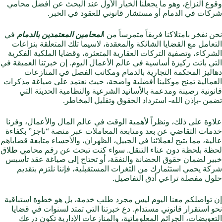
وقوع النزاع، وهو ما يجعلنا الخيار الأول عند البحث عن أفضل
محامي
شركات في الدمام
أو مستشار قانوني للعقود في الخبر.
نحن نفخر بامتلاكنا فريقاً متمرساً من ا
لمحامين المعتمدين بالدمام
في
التعامل مع القضايا الشائكة والمعقدة، لاسيما تلك المتعلقة بنزاعات
الشركاء، وتصفية التركات العقارية المتعثرة، وقضايا الملكية الفكرية
التي باتت ركيزة أساسية في عالم الأعمال اليوم. إن خبرتنا العميقة في
دهاليز
المحكمة التجارية
بالدمام ومكاتب الفصل في المنازعات
العمالية تمنح موكلينا أفضلية واضحة، حيث نعتمد على صياغة مذكرات
قانونية رصينة ومدعمة بالأسانيد الشرعية والنظامية الحديثة التي
تضمن -بإذن الله- استرداد الحقوق وتقليل المخاطر.
علاوة على ذلك، ونظراً لأهمية الوقت في عالم المال والأعمال، وفرنا
خدمات التقاضي عن بعد ومتابعة المعاملات عبر منصة “ناجز” بكفاءة
عالية، مما يتيح لعملائنا في الجبيل، الظهران، والأحساء متابعة قضاياهم
لحظة بلحظة دون عناء التنقل. سواء كنت تبحث عن
رقم محامي طلاق
خبير لضمان حقوق
الحضانة
و
النفقة
، أو تحتاج إلى صياغة عقد تأسيس
شركة يحمي استثمارك من الثغرات المستقبلية، فإننا نلتزم بتقديم
حلول مفصلة تراعي أدق التفاصيل.
إن تواصلكم معنا اليوم ليس مجرد طلب خدمة، بل هو خطوة استباقية
نحو استقرار قانوني مستدام. دع خبرتنا التي تمتد لسنوات في قضايا
التعويضات، الجرائم المعلوماتية، والمنازعات الإدارية تكون درعك