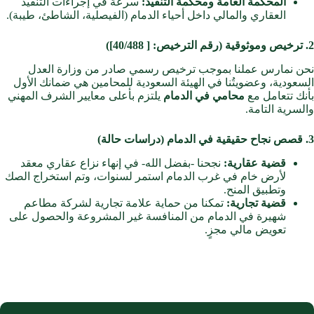
المحكمة العامة ومحكمة التنفيذ:
سرعة في إجراءات التنفيذ
العقاري والمالي داخل أحياء الدمام (الفيصلية، الشاطئ، طيبة).
2. ترخيص وموثوقية (رقم الترخيص: [
40/488
])
نحن نمارس عملنا بموجب ترخيص رسمي صادر من وزارة العدل
السعودية، وعضويتُنا في الهيئة السعودية للمحامين هي ضمانك الأول
بأنك تتعامل مع
محامي في الدمام
يلتزم بأعلى معايير الشرف المهني
والسرية التامة.
3. قصص نجاح حقيقية في الدمام (دراسات حالة)
قضية عقارية:
نجحنا -بفضل الله- في إنهاء نزاع عقاري معقد
لأرض خام في غرب الدمام استمر لسنوات، وتم استخراج الصك
وتطبيق المنح.
قضية تجارية:
تمكنا من حماية علامة تجارية لشركة مطاعم
شهيرة في الدمام من المنافسة غير المشروعة والحصول على
تعويض مالي مجزٍ.