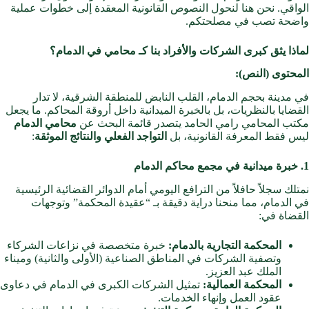
الواقي. نحن هنا لنحول النصوص القانونية المعقدة إلى خطوات عملية
واضحة تصب في مصلحتكم.
لماذا يثق كبرى الشركات والأفراد بنا كـ محامي في الدمام؟
المحتوى (النص):
في مدينة بحجم الدمام، القلب النابض للمنطقة الشرقية، لا تدار
القضايا بالنظريات، بل بالخبرة الميدانية داخل أروقة المحاكم. ما يجعل
مكتب المحامي رامي الحامد يتصدر قائمة البحث عن
محامي الدمام
ليس فقط المعرفة القانونية، بل
التواجد الفعلي والنتائج الموثقة
:
1. خبرة ميدانية في مجمع محاكم الدمام
نمتلك سجلاً حافلاً من الترافع اليومي أمام الدوائر القضائية الرئيسية
في الدمام، مما منحنا دراية دقيقة بـ “عقيدة المحكمة” وتوجهات
القضاة في:
المحكمة التجارية بالدمام:
خبرة متخصصة في نزاعات الشركاء
وتصفية الشركات في المناطق الصناعية (الأولى والثانية) وميناء
الملك عبد العزيز.
المحكمة العمالية:
تمثيل الشركات الكبرى في الدمام في دعاوى
عقود العمل وإنهاء الخدمات.