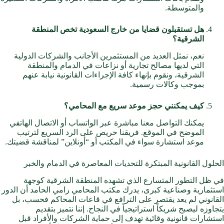
والمتوسطة.
هل تستقبلون قضايا من خارج السعودية تخص المنطقة
الشرقية؟
نعم، نمثل العديد من المستثمرين الأجانب والشركات الدولية
التي لديها مصالح تجارية أو نزاعات في الدمام والمنطقة
الشرقية، ونقوم بإنهاء كافة الإجراءات القانونية نيابة عنهم
بموجب وكالات رسمية.
كيف يمكنني حجز موعد سريع مع المحامي؟
يمكنك التواصل معنا مباشرة
عبر الواتساب
أو الاتصال الهاتفي
الموضح في الموقع. فريقنا حريص على الرد السريع لترتيب
موعد استشارة سواء في المكتب أو “أونلاين” لمناقشة قضيتك.
الحلول القانونية المبتكرة للتحديات المعاصرة في الدمام والخبر
في ظل التطور المتسارع الذي تشهده المنطقة الشرقية كوجهة
استثمارية
وصناعية كبرى، يدرك مكتب المحامي رامي الحامد أن الدور
القانوني لم يعد يقتصر على الترافع في قاعات المحاكم فحسب، بل
يتجاوزه ليصبح شريكاً استراتيجياً في النجاح. إننا نتميز بتقديم
استشارات قانونية وقائية تهدف إلى حماية الشركات والأفراد قبل