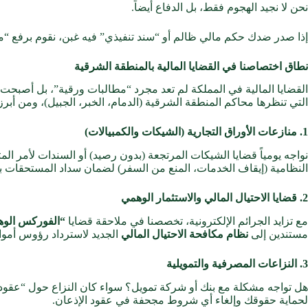
نحن لا نجيد الهجوم فقط، بل الدفاع أيضاً.
إذا صدر ضدك حكم مالي ظالم أو “سند تنفيذي” فيه غبن، نقوم برفع “م
نطاق اختصاصنا في القضايا المالية بالمنطقة الشرقية
القضايا المالية في المملكة لم تعد مجرد “مطالبات ورقية”، بل أصبحت تت
التي تنظرها محاكم المنطقة الشرقية (الدمام، الخبر، الجبيل)، ومن أبرزه
1. منازعات الأوراق التجارية (الشيكات والكمبيالات)
نواجه يومياً قضايا الشيكات المرتجعة (بدون رصيد) أو السندات لأمر المت
النظامية (إيقاف الخدمات، المنع من السفر) لضمان سداد المستحقات 
2. قضايا الاحتيال المالي والاستثمار الوهمي
مع تزايد الجرائم الإلكترونية، تخصصنا في ملاحقة قضايا
“الفوركس الو
مستندين إلى
نظام مكافحة الاحتيال المالي
الجديد لاسترداد رؤوس أموال
3. النزاعات المصرفية والتمويلية
هل تواجه مشكلة مع بنك أو شركة تمويل؟ سواء كان النزاع حول “عقود التم
لحماية حقوقك وإلغاء أي شروط مجحفة في عقود الإذعان.