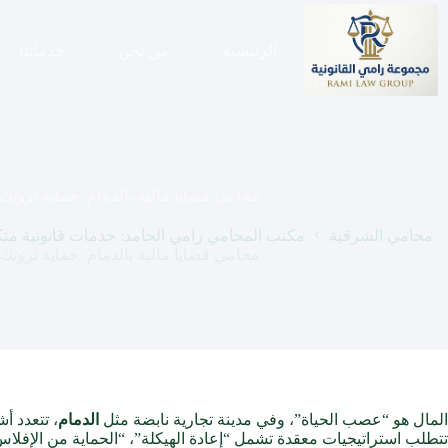
لتجاوز
لى
لمحتوى
الرئيسية
من نحن
خدماتنا
محامي قضايا مالية بالدمام: حماية ثروت
محامي الشرقية
مكتب المحامي رامي الحامد: خدمات قانونية متكام
محامي قضايا مالية بالدمام: حماية ثروت
المال هو “عصب الحياة”، وفي مدينة تجارية نابضة مثل
الدمام
، تتعدد أ
تتطلب استراتيجيات معقدة تشمل “إعادة الهيكلة”، “الحماية من الإفلاس”