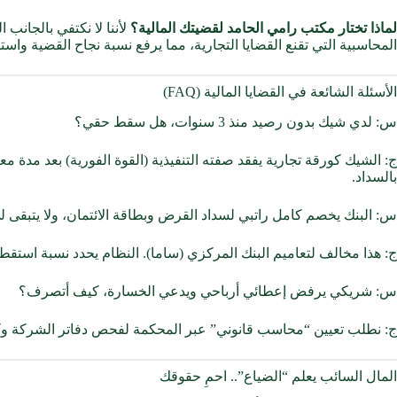
لماذا تختار مكتب رامي الحامد لقضيتك المالية؟
لأننا لا نكتفي بالجانب 
المحاسبية التي تقنع القضايا التجارية، مما يرفع نسبة نجاح القضية واست
الأسئلة الشائعة في القضايا المالية (FAQ)
س: لدي شيك بدون رصيد منذ 3 سنوات، هل سقط حقي؟
بالسداد.
س: البنك يخصم كامل راتبي لسداد القرض وبطاقة الائتمان، ولا يتبقى 
ج: هذا مخالف لتعاميم البنك المركزي (ساما). النظام يحدد نسبة استقط
س: شريكي يرفض إعطائي أرباحي ويدعي الخسارة، كيف أتصرف؟
ج: نطلب تعيين “محاسب قانوني” عبر المحكمة لفحص دفاتر الشركة وكشف
المال السائب يعلم “الضياع”.. احمِ حقوقك