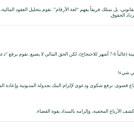
القانوني، بل نمتلك فريقاً يفهم “لغة الأرقام”. نقوم بتحليل العقود الم
رداد الحقوق.
ج: الشيك كورقة تجارية يفقد صفته التنفيذية (القوة الفورية) بعد مدة معينة (غالباً 6-7 أشهر لل
لي شيء!
اع قصوى. نرفع شكوى ودعوى لإلزام البنك بجدولة المديونية وإعادة ال
 الأرباح المخفية، وإلزامه بالسداد بقوة القضاء.