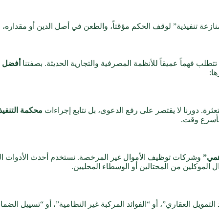
نازعة تنفيذية” لوقف الحكم مؤقتاً، والطعن في أصل الدين أو مقداره
طلب فهماً عميقاً للأنظمة المصرفية والتجارية الحديثة. بصفتنا
أفضل م
ا:
عثرة. دورنا لا يقتصر على رفع الدعوى، بل نتابع إجراءات
محكمة التنفيذ 
بأسرع وقت.
همي”
وشركات توظيف الأموال غير المرخصة. نستخدم أحدث الأدوات القانو
 الموكلين من المحتالين أو الوسطاء المحليين.
ويل العقاري”، أو “الفوائد المركبة غير النظامية”، أو “تسييل الضمانا