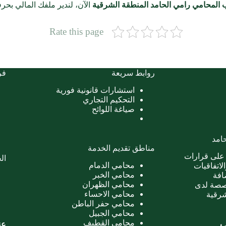
المحامي رامي الحامد المنطقة الشرقية
الآن، لندير ملفك المالي بحرفي
Rate this page
روابط سريعة
فر
استشارات قانونية فورية
التحكيم التجاري
صياغة اللوائح
امد
مناطق تقديم الخدمة
على قرارات
ال
محامي الدمام
لاتفاقيات
محامي الخبر
ضافة
محامي الظهران
خصصة لدى
محامي الاحساء
شرقية
محامي حفر الباطن
محامي الجبيل
محامي القطيف
ب
عن