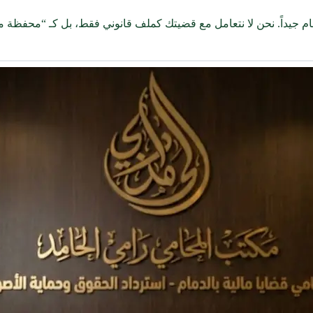
قام جيداً. نحن لا نتعامل مع قضيتك كملف قانوني فقط، بل كـ “محفظة مال