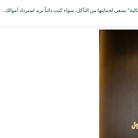
ية” نسعى لحمايتها من التآكل، سواء كنت دائناً تريد استرداد أموالك،