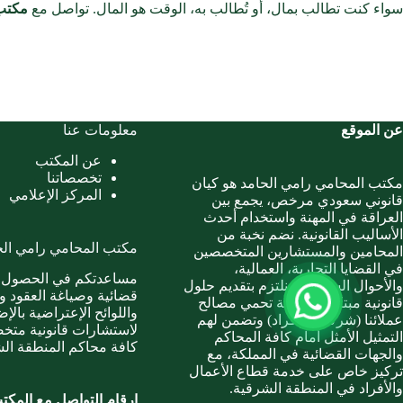
سواء كنت تطالب بمال، أو تُطالب به، الوقت هو المال. تواصل مع
مكتب 
عن الموقع
معلومات عنا
عن المكتب
تخصصاتنا
مكتب المحامي رامي الحامد هو كيان
المركز الإعلامي
قانوني سعودي مرخص، يجمع بين
العراقة في المهنة واستخدام أحدث
الأساليب القانونية. نضم نخبة من
مكتب المحامي رامي الح
المحامين والمستشارين المتخصصين
في القضايا التجارية، العمالية،
مساعدتكم في الحصول 
والأحوال الشخصية. نلتزم بتقديم حلول
قضائية وصياغة العقود وا
قانونية مبتكرة ودقيقة تحمي مصالح
واللوائح الإعتراضية بالإ
عملائنا (شركات وأفراد) وتضمن لهم
لاستشارات قانونية مت
التمثيل الأمثل أمام كافة المحاكم
كافة محاكم المنطقة ال
والجهات القضائية في المملكة، مع
تركيز خاص على خدمة قطاع الأعمال
والأفراد في المنطقة الشرقية.
ارقام التواصل مع المكت