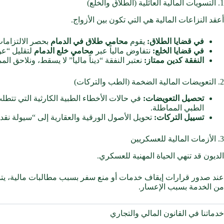
1. التسويات المالية العائلية (الطلاق والخلع)
أعقد النزاعات المالية هي التي تكون بين الأزواج.
في قضايا الطلاق:
يقوم
محامي طلاق في الدمام
بحصر الالتزامات
في قضايا الخلع:
نتفاوض مالياً عبر
محامي خلع الدمام
لتقليل “عوض
النفقة كدين ممتاز:
نعتبر النفقة “ديناً مالياً” لا يسقط، ونلاحق ا
2. التعويضات المالية الضخمة (الطب والتركات)
تحصيل التعويضات:
في حالات الأخطاء الطبية الكارثية التي تتط
الطبي المماطلة.
تسييل التركات:
تحويل الأصول الورقية والعقارية إلى “سيولة نقد
3. الأزمات المالية للعسكريين
الديون قد تنهي الحياة المهنية للعسكري.
عند صدور قرارات إيقاف خدمات أو منع سفر بسبب مطالبات مالية، يت
من الخدمة بسبب الإعسار.
خدماتنا في القانون المالي والتجاري