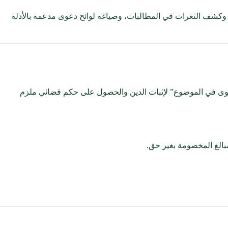
الية، وكشف الثغرات في المطالبات، وصياغة لوائح دعوى مدعمة بالأدلة
احتجاج)، لكن الحق المالي لا يضيع. نقوم برفع “دعوى في الموضوع” لإثبات الدين والحصول على حكم قضائي ملزم
مبالغ المخصومة بغير حق.