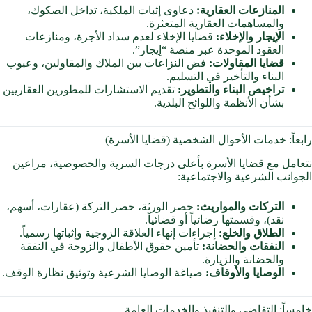
المنازعات العقارية:
دعاوى إثبات الملكية، تداخل الصكوك،
والمساهمات العقارية المتعثرة.
الإيجار والإخلاء:
قضايا الإخلاء لعدم سداد الأجرة، ومنازعات
العقود الموحدة عبر منصة “إيجار”.
قضايا المقاولات:
فض النزاعات بين الملاك والمقاولين، وعيوب
البناء والتأخير في التسليم.
تراخيص البناء والتطوير:
تقديم الاستشارات للمطورين العقاريين
بشأن الأنظمة واللوائح البلدية.
رابعاً: خدمات الأحوال الشخصية (قضايا الأسرة)
نتعامل مع قضايا الأسرة بأعلى درجات السرية والخصوصية، مراعين
الجوانب الشرعية والاجتماعية:
التركات والمواريث:
حصر الورثة، حصر التركة (عقارات، أسهم،
نقد)، وقسمتها رضائياً أو قضائياً.
الطلاق والخلع:
إجراءات إنهاء العلاقة الزوجية وإثباتها رسمياً.
النفقات والحضانة:
تأمين حقوق الأطفال والزوجة في النفقة
والحضانة والزيارة.
الوصايا والأوقاف:
صياغة الوصايا الشرعية وتوثيق نظارة الوقف.
خامساً: التقاضي والتنفيذ والخدمات العامة