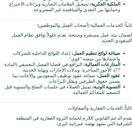
الملكية الفكرية:
تسجيل العلامات التجارية وبراءات الاختراع
وحمايتها من التعدي والمنافسة غير المشروعة.
ثانياً: الخدمات العمالية (أصحاب العمل والموظفين)
لضمان بيئة عمل مستقرة ومنتجة، نقدم حلولاً توافق نظام العمل
السعودي الجديد:
صياغة لوائح تنظيم العمل:
إعداد اللوائح الداخلية للشركات
واعتمادها من منصة “قوى”.
المنازعات العمالية:
الترافع في قضايا الفصل التعسفي (المادة
77)، الأجور المتأخرة، وبدلات الإجازات ونهاية الخدمة.
عقود العمل:
صياغة عقود توظيف السعوديين والأجانب بما
يضمن حقوق الطرفين ويقلل النزاعات.
التسوية الودية:
تمثيل العملاء في جلسات الصلح والتسوية قبل
التصعيد للمحاكم العمالية.
ثالثاً: الخدمات العقارية والمقاولات
نقدم الدعم القانوني اللازم لحماية الثروة العقارية في المنطقة
الشرقية التي تشهد نهضة عمرانية كبرى: