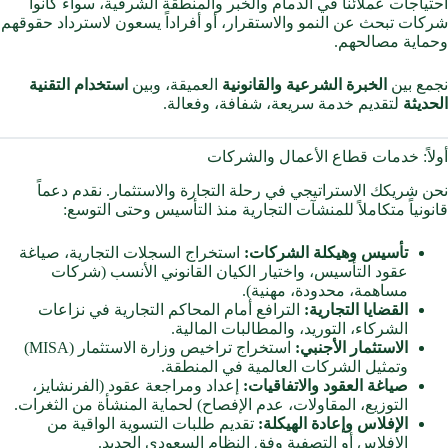
احتياجات عملائنا في الدمام والخبر والمنطقة الشرقية، سواء كانوا
شركات تبحث عن النمو والاستقرار، أو أفراداً يسعون لاسترداد حقوقهم
وحماية مصالحهم.
نجمع بين
الخبرة الشرعية والقانونية
العميقة، وبين
استخدام التقنية
الحديثة
لتقديم خدمة سريعة، شفافة، وفعالة.
أولاً: خدمات قطاع الأعمال والشركات
نحن شريكك الاستراتيجي في رحلة التجارة والاستثمار. نقدم دعماً
قانونياً متكاملاً للمنشآت التجارية منذ التأسيس وحتى التوسع:
تأسيس وهيكلة الشركات:
استخراج السجلات التجارية، صياغة
عقود التأسيس، واختيار الكيان القانوني الأنسب (شركات
مساهمة، محدودة، مهنية).
القضايا التجارية:
الترافع أمام المحاكم التجارية في نزاعات
الشركاء، التوريد، والمطالبات المالية.
الاستثمار الأجنبي:
استخراج تراخيص وزارة الاستثمار (MISA)
وتمثيل الشركات العالمية في المنطقة.
صياغة العقود والاتفاقيات:
إعداد ومراجعة عقود (الفرنشايز،
التوزيع، المقاولات، عدم الإفصاح) لحماية المنشأة من الثغرات.
الإفلاس وإعادة الهيكلة:
تقديم طلبات التسوية الواقية من
الإفلاس أو التصفية وفق النظام السعودي الجديد.