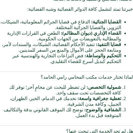
خبرتنا تمتد لتشمل كافة الدوائر القضائية وشبه القضائية:
القضايا الجنائية:
الدفاع في قضايا الجرائم المعلوماتية، الشيكات،
التزوير، والقضايا الجزائية المختلفة.
القضاء الإداري (ديوان المظالم):
الطعن في القرارات الإدارية
والمطالبة بالتعويضات من الجهات الحكومية.
قضايا التنفيذ:
تنفيذ الأحكام القضائية، الشيكات، والسندات لأمر،
ومتابعة الحجز على الأموال والمنع من السفر للمدينين.
التحكيم والوساطة:
فض النزاعات التجارية والهندسية عبر
التحكيم كبديل أسرع للقضاء التقليدي.
لماذا تختار خدمات مكتب المحامي رامي الحامد؟
شمولية التخصص:
لن تضطر للبحث عن محامٍ آخر؛ نوفر لك
كافة التخصصات تحت سقف واحد.
تغطية جغرافية واسعة:
نخدمك في الدمام، الخبر، الظهران،
الجبيل، وكافة مدن الشرقية.
الشفافية والوضوح:
نوضح لك الموقف القانوني بدقة والتكاليف
المتوقعة قبل بدء العمل.
هل لم تجد الخدمة التي تبحث عنها؟