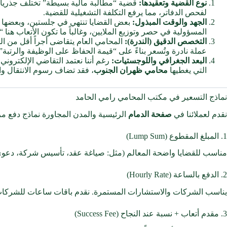
نوع القضية وتعقيدها:
قضية “مطالبة مالية بسيطة” تختلف جذرياً 
لفحص الدفاتر، مما يرفع التكلفة التشغيلية للقضية.
الجهد والوقت المبذول:
بعض القضايا تنتهي في جلستين، وبعضها 
المسؤولية في حصر وتوزيع الملايين، وغالباً ما تكون الأتعاب هنا 
التخصص الدقيق (الندرة):
المحامي العام يتقاضى أجراً أقل من ا
عملة نادرة وتُسعر بناءً على “قيمة الحفاظ على الوظيفة والرتبة”.
البعد الجغرافي واللوجستيات:
رغم أننا نعتمد التقاضي الإلكتروني
التي يغطيها
محامي ظهران الجنوب
، فقد تضاف رسوم الانتقال وا
نماذج التسعير في مكتب المحامي رامي الحامد
نقدم لعملائنا في
صفحة الدمام
الرئيسية والمدن المجاورة نماذج دفع مر
1. المبلغ المقطوع (Lump Sum)
مناسب للقضايا واضحة المعالم (مثل: صياغة عقد، تأسيس شركة، دعوى ط
2. الدفع بالساعة (Hourly Rate)
يناسب الشركات والاستشارات المستمرة. نقدم باقات ساعات للشركا
3. مقدم أتعاب + نسبة عند النجاح (Success Fee)