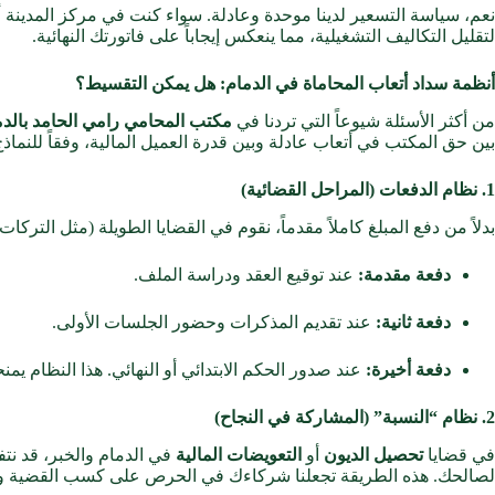
نعم، سياسة التسعير لدينا موحدة وعادلة. سواء كنت في مركز المدينة
لتقليل التكاليف التشغيلية، مما ينعكس إيجاباً على فاتورتك النهائية.
أنظمة سداد أتعاب المحاماة في الدمام: هل يمكن التقسيط؟
من أكثر الأسئلة شيوعاً التي تردنا في
مكتب المحامي رامي الحامد بالدم
بين حق المكتب في أتعاب عادلة وبين قدرة العميل المالية، وفقاً للنماذج 
1. نظام الدفعات (المراحل القضائية)
بدلاً من دفع المبلغ كاملاً مقدماً، نقوم في القضايا الطويلة (مثل التركات أو القضايا ال
دفعة مقدمة:
عند توقيع العقد ودراسة الملف.
دفعة ثانية:
عند تقديم المذكرات وحضور الجلسات الأولى.
دفعة أخيرة:
عند صدور الحكم الابتدائي أو النهائي. هذا النظام يمن
2. نظام “النسبة” (المشاركة في النجاح)
في قضايا
تحصيل الديون
أو
التعويضات المالية
في الدمام والخبر، قد نت
لصالحك. هذه الطريقة تجعلنا شركاءك في الحرص على كسب القضية و