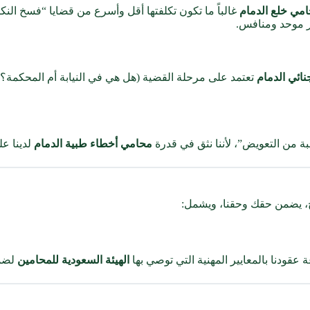
مي خلع الدمام
غالباً ما تكون تكلفتها أقل وأسرع من قضايا “فسخ النك
عر موحد ومنافس.
ائي الدمام
تعتمد على مرحلة القضية (هل هي في النيابة أم المحكمة؟)
بة من التعويض”، لأننا نثق في قدرة
محامي أخطاء طبية الدمام
لدينا ع
ح، يضمن حقك وحقنا، ويشمل:
عقودنا بالمعايير المهنية التي توصي بها
الهيئة السعودية للمحامين
لضما