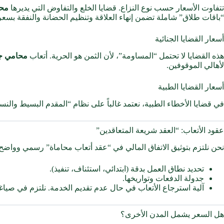
تتفاوت الأسعار حسب نوع النزاع. قضايا الخلع والتفاوض التي يديرها
محا
“باقات طلاق” شاملة تضمن إنهاء العلاقة وتنظيم الحضانة والنفقة بس
أسعار القضايا الجنائية
هذه القضايا لا تحتمل “المساومة”، لأن الثمن هو الحرية. أتعاب
محامي جن
لأهالي الموقوفين.
أسعار القضايا الطبية
في قضايا الأخطاء الطبية، نعتمد غالباً على نظام “المقدم البسيط والنس
عقود الأتعاب: “العقد شريعة المتعاقدين”
نحن نلتزم بتوثيق الاتفاق المالي في “عقد أتعاب محاماة” رسمي وواض
تحديد نطاق العمل بدقة (ابتدائي، استئناف، تنفيذ).
جدولة الدفعات وتواريخها.
آلية استرجاع الأتعاب في حال عدم تقديم الخدمة. نلتزم في صياغة 
هل السعر يشمل المدن الأخرى؟