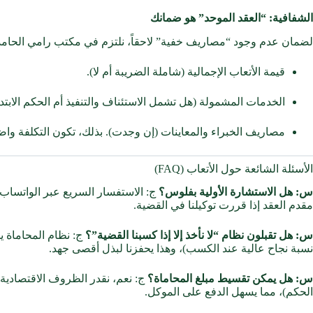
الشفافية: “العقد الموحد” هو ضمانك
لضمان عدم وجود “مصاريف خفية” لاحقاً، نلتزم في مكتب رامي الحامد
قيمة الأتعاب الإجمالية (شاملة الضريبة أم لا).
الخدمات المشمولة (هل تشمل الاستئناف والتنفيذ أم الحكم الابتد
مصاريف الخبراء والمعاينات (إن وجدت). بذلك، تكون التكلفة واضح
الأسئلة الشائعة حول الأتعاب (FAQ)
س: هل الاستشارة الأولية بفلوس؟
ج: الاستفسار السريع عبر الواتساب م
مقدم العقد إذا قررت توكيلنا في القضية.
س: هل تقبلون نظام “لا نأخذ إلا إذا كسبنا القضية”؟
ج: نظام المحاماة يم
نسبة نجاح عالية عند الكسب)، وهذا يحفزنا لبذل أقصى جهد.
س: هل يمكن تقسيط مبلغ المحاماة؟
الحكم)، مما يسهل الدفع على الموكل.