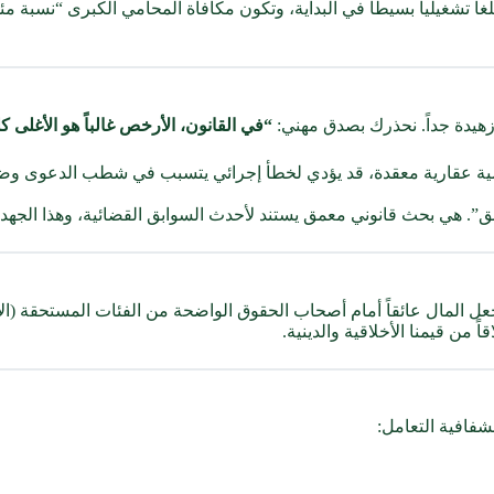
مبلغاً تشغيلياً بسيطاً في البداية، وتكون مكافأة المحامي الكبرى “نسبة 
هيدة جداً. نحذرك بصدق مهني:
“في القانون، الأرخص غالباً هو الأغلى كل
 عقارية معقدة، قد يؤدي لخطأ إجرائي يتسبب في شطب الدعوى وضياع 
”. هي بحث قانوني معمق يستند لأحدث السوابق القضائية، وهذا الجهد ه
جعل المال عائقاً أمام أصحاب الحقوق الواضحة من الفئات المستحقة (الأ
ً من قيمنا الأخلاقية والدينية.
شفافية التعامل: