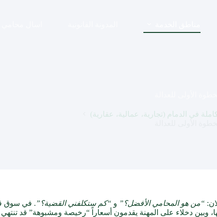
مناطق الخدمة
المدونة القانونية
اسال محامي
طوة الأولى للعدالة
لة في الدمام (تجارية، عمالية، عقارية)
طوة الأولى للعدالة
ان:
“من هو المحامي الأفضل؟”
و
“كم ستكلفني القضية؟”
. في سوق قا
ا، وبين دخلاء على المهنة يقدمون أسعاراً “رخيصة ومشبوهة” قد تنتهي 