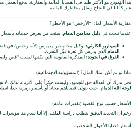
هذا النموذج هو الأكثر طلباً في القضايا المالية والعقارية. يدفع العميل 
شريكاً لنا في النجاح ويقلل مخاطرك المالية.
مقارنة الأسعار: لماذا “الأرخص” هو الأخطر؟
عندما تبحث في
دليل محامين الدمام
، ستجد من يعرض خدماته بأسعار ز
السيناريو الكارثي:
توكيل محامٍ غير متمرس (لأنه رخيص) في قضية
الدمام
الذي يدرس كل ثغرة قبل التحرك.
الفرق في الجودة:
المذكرة القانونية التي نكتبها ليست “قص ولصق
ماذا لو لم أكن أملك المال؟ (المسؤولية الاجتماعية)
نحن ندرك أن العدالة حق للجميع، وليست حكراً على الأثرياء. لذلك، لا ن
لوجه الله الدمام
، حيث نتولى قضاياهم مجاناً أو بأسعار رمزية جداً، انطلاقا
الأسعار حسب نوع القضية (تقديرات عامة)
رغم أن التحديد الدقيق يتطلب دراسة الملف، إلا أننا نقدم هنا مؤشرات ل
أسعار قضايا الأحوال الشخصية