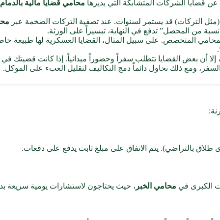
عن قضايا الشركات المتشابكة التي يديرها
محامي قضايا مالية بالدمام
(مثل التركات) قد يستمر لسنوات. عند تصفية التركات الضخمة عبر
محا
“نسبة من المحصل” تدفع في النهاية، تيسيراً على الورثة.
لمحامي المتخصص. على سبيل المثال، القضايا العسكرية لها طبيعة خاص
، إلا أن بعض القضايا تتطلب سفراً وحضوراً ميدانياً. إذا كانت قضيتك في
لسفر، ومع ذلك نحاول دائماً دمج التكاليف لتقليل العبء على الموكل.
نة:
لاق بالتراضي). يتم الاتفاق على مبلغ ثابت يدفع على دفعات.
ت الكبرى في
محامي الخبر
، حيث يحتاجون لاستشارات يومية سريعة بدل