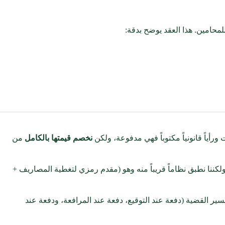
لمحامين. هذا العقد يوضح بدقة:
أياً قانونياً مكتوباً فهي مدفوعة، ولكن
نخصم قيمتها بالكامل
من
)، ولكننا نطبق نظاماً قريباً منه وهو (مقدم رمزي لتغطية المصاريف +
ي القضايا الطويلة، نقوم بتقسيم الأتعاب على 3 أو 4 دفعات مرتبطة بسير القضية (دفعة عند التوقيع، دفعة عند المرافعة، ودفعة عند