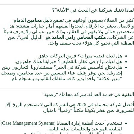
لماذا تغنيك شركتنا عن البحث في “الأدلة”؟
كثير من العملاء يضيعون أوقاتهم في تصفح
دليل محامين الدمام
والاتصال بعشرات الأرقام، ليجدوا أنفسهم أمام خيارات مشتتة: هذا
متخصص جنائي ولا يفهم في العقار، وذاك خبير عمالي ولا يعرف شيئاً
عن الشركات.
مكتب المحامي رامي الحامد
هو “الدليل الحي”. نحن
المظلة التي تجمع كل هؤلاء تحت سقف واحد.
هل لديك قضية ميراث؟ فريق التركات جاهز.
هل لديك نزاع في عقار بالقطيف؟ خبراؤنا هناك جاهزون.
هل تحتاج لتأسيس شركة في الخبر؟ مستشارونا التجاريون رهن
إشارتك. نحن نوفر عليك عناء التنسيق بين عدة محامين، ونمنحك
“مدير علاقة” واحداً يدير كافة ملفاتك القانونية بانسجام تام.
التقنية في خدمة العدالة: شركة محاماة “رقمية”
أفضل شركة محاماة في 2026 هي الشركة التي لا تستخدم الورق إلا
للضرورة. نحن نفخر بكوننا مكتباً “رقمياً” بامتياز.
نستخدم أحدث أنظمة إدارة القضايا (Case Management Systems)
لمتابعة المواعيد والجلسات بدقة الثانية.