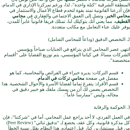
المنطقة الشرقية “كتلة واحدة”، لذا، ورغم تمركزنا الإداري في الدمام،
فإن أذرعنا القانونية تمتد بقوة لتخدم قطاع الأعمال والاستثمار في
محامي الخبر
، وتصل إلى العمق الاجتماعي والعقاري في
محامي
القطيف
، مما يعني أنك بتوكيلك لنا، تمتلك فريقاً قانونياً عابراً للمدن،
يوفر عليك عناء التعامل مع مكاتب متعددة.
2. التخصص الدقيق (وداعاً للمحامي الشامل)
انتهى عصر المحامي الذي يترافع في الجنايات صباحاً ويؤسس
الشركات مساءً. في كياننا المؤسسي، يتم توزيع القضايا على “أقسام
متخصصة”.
قسم التركات: يديره خبراء في الفرائض والمحاسبة، كما هو
مفصل في صفحة
محامي تركات في الدمام
.
قسم الأفراد: يتفرغ تماماً لقضايا الأسرة والأحوال الشخصية. هذا
التخصص يضمن لك أن من يمسك ملفك هو خبير دقيق في
مجاله، وليس “ممارساً عاماً”.
3. الحوكمة والرقابة
في العمل الفردي، لا أحد يراجع عمل المحامي. أما في “شركتنا”، فإن
كل مذكرة قانونية، وكل عقد، يخضع لـ “تدقيق ثنائي” (Peer Review)
من قبل مستشارين كبار قبل اعتماده. هذا النظام يقلل نسبة الخطأ