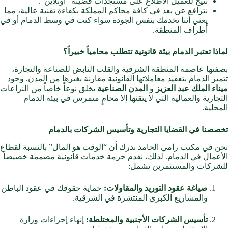
نتيح للعميل الاطلاع على مستجدات قضيته “أونلاين”.
نترافع عن بعد في كافة محاكم المملكة بكفاءة تقنية عالية، مما
يعني أننا نخدمك بنفس الجودة سواء كنت في وسط الدمام أو في
أطراف المنطقة.
لماذا تعتبر الدمام بيئة قانونية تتطلب محامياً خبيراً؟
بصفتها عاصمة المنطقة الشرقية والقلب النابض للصناعة والتجارة،
تتميز الدمام بتعقيد معاملاتها القانونية مقارنة بغيرها من المدن. وجود
ميناء الملك عبد العزيز
و
المدن الصناعية
يخلق نوعاً خاصاً من النزاعات
التجارية والعمالية التي لا يتقنها إلا محامٍ متمرس في بيئة الدمام
المحلية.
تخصصنا في القضايا التجارية وتأسيس الشركات بالدمام
نحن في مكتب رامي الحامد ندرك أن “الوقت هو المال” بالنسبة لقطاع
الأعمال في الدمام. لذلك، نقدم حزمة خدمات قانونية مصممة خصيصاً
للشركات والمستثمرين تشمل:
صياغة عقود التوريد والمقاولات:
حماية حقوقك في عقود الباطن
والمشاريع الكبرى المنتشرة في الشرقية.
تأسيس الشركات الأجنبية والمختلطة:
إنهاء إجراءات وزارة