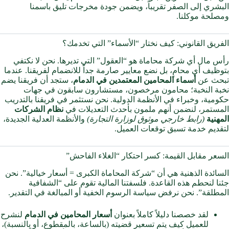
البشري إلى الصفر تقريباً، ويضمن جودة مخرجات تليق باسمنا
ومصلحة موكلنا.
الفريق القانوني: كيف نختار “الأسماء” التي تخدمك؟
رأس مال أي شركة محاماة هو “العقول” التي تديرها. نحن لا نكتفي
بتوظيف أي محامٍ، بل نضع معايير صارمة جداً للانضمام لفريقنا. عندما
تبحث عن
أسماء المحامين المعتمدين في الدمام
، ستجد أن فريقنا يضم
نخبة النخبة؛ محامون مرخصون، مستشارون سابقون في جهات
حكومية، وخبراء في الأنظمة الدولية. نحن نستثمر في فريقنا بالتدريب
المستمر، لنضمن أنهم ملمون بأحدث التعديلات في
نظام الشركات
المهنية
(رابط خارجي موثوق لوزارة التجارة)
والأنظمة العدلية الجديدة،
لتقديم خدمة تسبق توقعات العميل.
السعر مقابل القيمة: كسر احتكار “الغلاء الفاحش”
السائدة الذهنية هي أن “شركة المحاماة الكبرى = أسعار خيالية”. نحن
جئنا لنحطم هذه القاعدة. فلسفتنا المالية تقوم على “الشفافية
المطلقة”. نحن نرفض سياسة الرسوم الخفية أو المبالغة في التقدير.
لقد خصصنا دليلاً كاملاً بعنوان
أسعار المحامين في الدمام
لنشرح
للعميل كيف يتم تسعير قضيته (بالساعة، بالمقطوع، أو بالنسبة)،