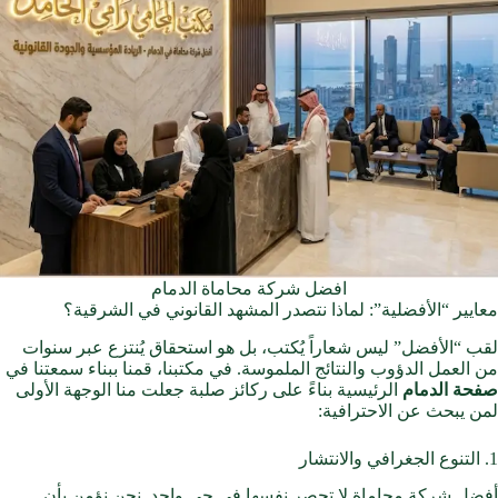
افضل شركة محاماة الدمام
معايير “الأفضلية”: لماذا نتصدر المشهد القانوني في الشرقية؟
لقب “الأفضل” ليس شعاراً يُكتب، بل هو استحقاق يُنتزع عبر سنوات
من العمل الدؤوب والنتائج الملموسة. في مكتبنا، قمنا ببناء سمعتنا في
صفحة الدمام
الرئيسية بناءً على ركائز صلبة جعلت منا الوجهة الأولى
لمن يبحث عن الاحترافية:
1. التنوع الجغرافي والانتشار
أفضل شركة محاماة لا تحصر نفسها في حي واحد. نحن نؤمن بأن