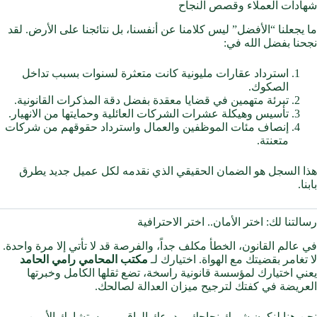
شهادات العملاء وقصص النجاح
ما يجعلنا “الأفضل” ليس كلامنا عن أنفسنا، بل نتائجنا على الأرض. لقد
نجحنا بفضل الله في:
استرداد عقارات مليونية كانت متعثرة لسنوات بسبب تداخل
الصكوك.
تبرئة متهمين في قضايا معقدة بفضل دقة المذكرات القانونية.
تأسيس وهيكلة عشرات الشركات العائلية وحمايتها من الانهيار.
إنصاف مئات الموظفين والعمال واسترداد حقوقهم من شركات
متعنتة.
هذا السجل هو الضمان الحقيقي الذي نقدمه لكل عميل جديد يطرق
بابنا.
رسالتنا لك: اختر الأمان.. اختر الاحترافية
في عالم القانون، الخطأ مكلف جداً، والفرصة قد لا تأتي إلا مرة واحدة.
لا تغامر بقضيتك مع الهواة. اختيارك لـ
مكتب المحامي رامي الحامد
يعني اختيارك لمؤسسة قانونية راسخة، تضع ثقلها الكامل وخبرتها
العريضة في كفتك لترجيح ميزان العدالة لصالحك.
نحن هنا لنكون شريك نجاحك، ودرعك الواقي، ومستشارك الأمين.