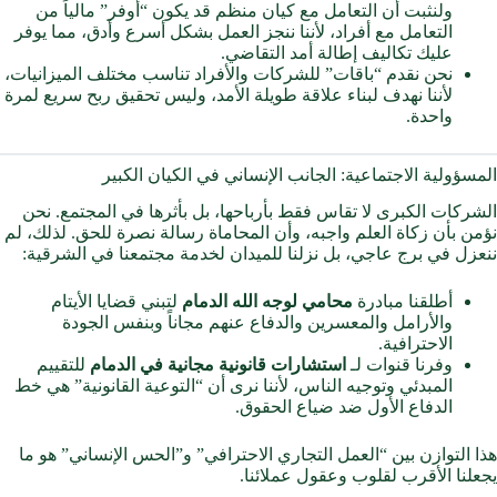
ولنثبت أن التعامل مع كيان منظم قد يكون “أوفر” مالياً من
التعامل مع أفراد، لأننا ننجز العمل بشكل أسرع وأدق، مما يوفر
عليك تكاليف إطالة أمد التقاضي.
نحن نقدم “باقات” للشركات والأفراد تناسب مختلف الميزانيات،
لأننا نهدف لبناء علاقة طويلة الأمد، وليس تحقيق ربح سريع لمرة
واحدة.
المسؤولية الاجتماعية: الجانب الإنساني في الكيان الكبير
الشركات الكبرى لا تقاس فقط بأرباحها، بل بأثرها في المجتمع. نحن
نؤمن بأن زكاة العلم واجبه، وأن المحاماة رسالة نصرة للحق. لذلك، لم
ننعزل في برج عاجي، بل نزلنا للميدان لخدمة مجتمعنا في الشرقية:
أطلقنا مبادرة
محامي لوجه الله الدمام
لتبني قضايا الأيتام
والأرامل والمعسرين والدفاع عنهم مجاناً وبنفس الجودة
الاحترافية.
وفرنا قنوات لـ
استشارات قانونية مجانية في الدمام
للتقييم
المبدئي وتوجيه الناس، لأننا نرى أن “التوعية القانونية” هي خط
الدفاع الأول ضد ضياع الحقوق.
هذا التوازن بين “العمل التجاري الاحترافي” و”الحس الإنساني” هو ما
يجعلنا الأقرب لقلوب وعقول عملائنا.