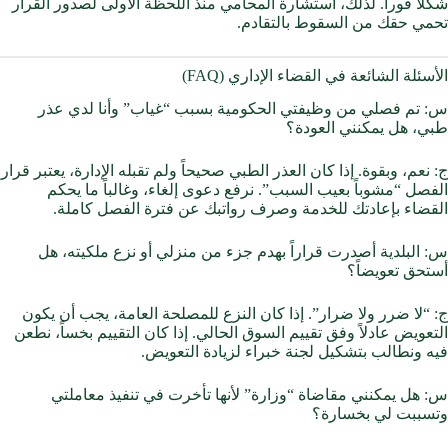
شكلاً فوراً. لذلك، استشارة المحامي منذ اللحظة الأولى لصدور القرار
تحمي حقك من السقوط بالتقادم.
الأسئلة الشائعة في القضاء الإداري (FAQ)
س: تم فصلي من وظيفتي الحكومية بسبب “غياب” وأنا لدي عذر
طبي، هل يمكنني العودة؟
ج: نعم، وبقوة. إذا كان العذر الطبي صحيحاً ولم تقبله الإدارة، يعتبر قرار
الفصل “مشوباً بعيب السبب”. نرفع دعوى إلغاء، وغالباً ما يحكم
القضاء بإعادتك للخدمة وصرف رواتبك عن فترة الفصل كاملة.
س: البلدية أصدرت قراراً بهدم جزء من منزلي أو نزع ملكيته، هل
أستحق تعويضاً؟
ج: “لا ضرر ولا ضرار”. إذا كان النزع للمصلحة العامة، يجب أن يكون
التعويض عادلاً وفق تقييم السوق الحالي. إذا كان التقييم بخساً، نطعن
فيه ونطالب بتشكيل لجنة خبراء لزيادة التعويض.
س: هل يمكنني مقاضاة “وزارة” لأنها تأخرت في تنفيذ معاملتي
وتسببت لي بخسارة؟