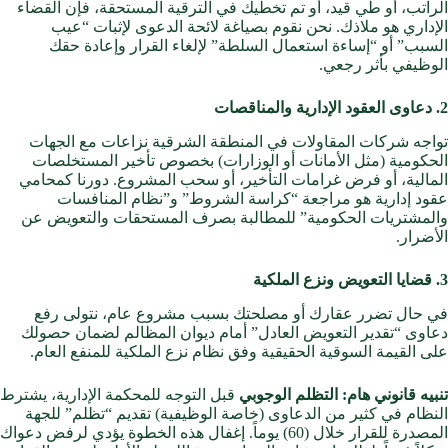
الراتب، أو طي قيد، أو تم تخطيك في الترقية المستحقة، فإن القضاء
الإداري هو ملاذك. نحن نقوم بصياغة لائحة الدعوى لإثبات “عيب
السبب” أو “إساءة استعمال السلطة” لإلغاء القرار وإعادة حقك
الوظيفي بأثر رجعي.
2. دعاوى العقود الإدارية والمناقصات
تواجه شركات المقاولات في المنطقة الشرقية نزاعات مع الجهات
الحكومية (مثل الأمانات أو الوزارات) بخصوص تأخير المستخلصات
المالية، أو فرض غرامات التأخير، أو سحب المشروع. دورنا كمحامي
عقود إدارية هو مراجعة “كراسة الشروط” و”نظام المنافسات
والمشتريات الحكومية” للمطالبة بصرف المستحقات والتعويض عن
الأضرار.
3. قضايا التعويض ونزع الملكية
في حال تضرر عقارك أو مصلحتك بسبب مشروع عام، نتولى رفع
دعاوى “تقدير التعويض العادل” أمام ديوان المظالم لضمان حصولك
على القيمة السوقية الحقيقية وفق نظام نزع الملكية للمنفع العام.
تنبيه قانوني هام: التظلم الوجوبي
قبل التوجه للمحكمة الإدارية، يشترط
النظام في كثير من الدعاوى (خاصة الوظيفية) تقديم “تظلم” للجهة
المصدرة للقرار خلال (60) يوماً. إغفال هذه الخطوة يؤدي لرفض دعواك