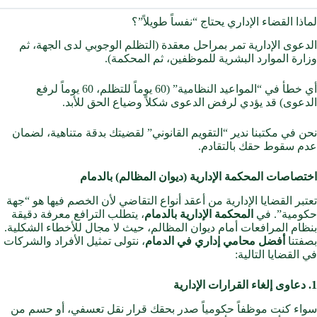
لماذا القضاء الإداري يحتاج “نفساً طويلاً”؟
الدعوى الإدارية تمر بمراحل معقدة (التظلم الوجوبي لدى الجهة، ثم
وزارة الموارد البشرية للموظفين، ثم المحكمة).
أي خطأ في “المواعيد النظامية” (60 يوماً للتظلم، 60 يوماً لرفع
الدعوى) قد يؤدي لرفض الدعوى شكلاً وضياع الحق للأبد.
نحن في مكتبنا ندير “التقويم القانوني” لقضيتك بدقة متناهية، لضمان
عدم سقوط حقك بالتقادم.
اختصاصات المحكمة الإدارية (ديوان المظالم) بالدمام
تعتبر القضايا الإدارية من أعقد أنواع التقاضي لأن الخصم فيها هو “جهة
حكومية”. في
المحكمة الإدارية بالدمام
، يتطلب الترافع معرفة دقيقة
بنظام المرافعات أمام ديوان المظالم، حيث لا مجال للأخطاء الشكلية.
بصفتنا
أفضل محامي إداري في الدمام
، نتولى تمثيل الأفراد والشركات
في القضايا التالية:
1. دعاوى إلغاء القرارات الإدارية
سواء كنت موظفاً حكومياً صدر بحقك قرار نقل تعسفي، أو حسم من