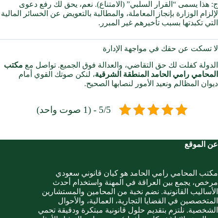
ج: هذا يسمى “القرار السلبي” (الامتناع). نعم، يحق لك رفع دعوى
لإلزام الوزارة بإنجاز المعاملة، والمطالبة بالتعويض عن الخسائر المالية
التي تكبدتها بسبب تأخيرهم غير المبرر.
لا تسكت عن حقك في مواجهة الإدارة
الدولة كفلت لك حق التقاضي، والعدالة فوق الجميع. تواصل مع
مكتب
المحامي رامي الحامد المنطقة الشرقية
، لنكن صوتك القوي أمام
ديوان المظالم ونعيد الأمور لنصابها الصحيح.
5/5 - (1 صوت واحد)
عن الموقع
مكتب المحامي رامي الحامد هو كيان قانوني سعودي
مرخص، يجمع بين العراقة في المهنة واستخدام أحدث
الأساليب القانونية. نضم نخبة من المحامين والمستشارين
المتخصصين في القضايا التجارية، العمالية، والأحوال
الشخصية. نلتزم بتقديم حلول قانونية مبتكرة ودقيقة تحمي