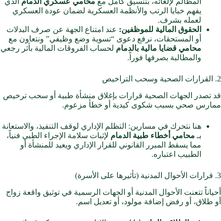
المظالم لإلغائه، بتنسيق كامل مع
محامي عسكري الدمام
الذي
يفهم خبايا الرتب والأنظمة العسكرية لضمان عودة العسكري
لعمله بشرف.
الحقوق المالية للموظفين:
عند امتناع الجهة عن صرف البدلات
أو المستحقات، نرفع دعوى “تسوية وضع وظيفي” ونتعاون مع
محامي قضايا مالية بالدمام
لحساب الفروقات المالية بأثر رجعي
والمطالبة بصرفها فوراً.
2. القرارات الصحية وسحب التراخيص
قد تصدر الجهات الصحية قرارات بإغلاق منشأة طبية أو سحب ترخيص
ممارس صحي بسبب شكوى كيدية أو خطأ مزعوم.
هنا نتحرك في مسارين: التظلم الإداري لوقف التنفيذ، والاستعانة
بـ
محامي أخطاء طبية الدمام
لإثبات سلامة الإجراء الطبي فنياً،
مما يسقط المبرر القانوني للقرار الإداري ويعيد للمنشأة أو
الطبيب اعتباره.
3. قرارات الأحوال المدنية (تأثيرها على الأسرة)
أحياناً تتعنت الأحوال المدنية أو الجهات الرسمية في توثيق واقعة زواج
أو طلاق، أو رفض إضافة مولود، أو تعديل اسم.