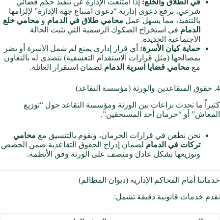
في الطلاق والخلع:
إذا امتنعت الإدارة عن تنفيذ حكم قضائي
شرعي، نرفع دعوى إدارية “دعوى امتناع جهة الإدارة” لإلزامها
بالتنفيذ، مما يسهل عمل
محامي طلاق في الدمام
و
محامي خلع
الدمام
في استخراج الصكوك الرسمية التي تثبت الحالة
الاجتماعية الجديدة.
حماية كيان الأسرة:
أي قرار إداري يمنع لم شمل الأسرة أو يضر
بمصالحها (مثل قرارات الاستقدام التعسفية) نتصدى له بالتعاون
مع
محامي قضايا اسرية الدمام
لضمان استقرار العائلة.
4. حقوق المتقاعدين والورثة (مؤسسة التقاعد)
كثيراً ما تحدث نزاعات بين الورثة ومؤسسة التقاعد حول “توزيع
المعاش” أو “حرمان أحد المستحقين”.
نحن نطعن في قرارات الحرمان، ونقوم بالتنسيق مع
محامي
تركات في الدمام
لضمان إدراج الحقوق التقاعدية ضمن الحصص
وتوزيعها بشكل عادل ومنصف على الورثة وفق الأنظمة.
خدماتنا أمام المحاكم الإدارية (ديوان المظالم)
نقدم خدمات قانونية دقيقة تشمل: