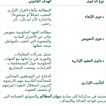
نوع الدعوى
الهدف القانوني
المطالبة بإلغاء القرار الإداري
المعيب (شكلاً أو موضوعاً)
دعوى الإلغاء
واعتباره كأن لم يكن، بأثر
رجعي.
مطالبة الجهة الحكومية بتعويض
مالي عن الأضرار المادية
دعوى التعويض
والمعنوية التي لحقت بالمواطن
نتيجة خطئها.
تمثيل شركات المقاولات
والتوريد في نزاعاتها مع الجهات
دعاوى العقود الإدارية
الحكومية حول المستخلصات،
الغرامات، وسحب المشاريع.
الدفاع عن الموظفين المحالين
للمحاكمة التأديبية بتهم (الرشوة،
التأديب الإداري
التزوير، استغلال النفوذ) لتبرئتهم
أو تخفيف العقوبة.
نستند في مذكراتنا إلى مبادئ
ديوان المظالم
والسوابق القضائية التي
ترسي قواعد العدالة والإنصاف.