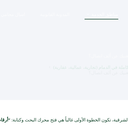
مناطق الخدمة
المدونة القانونية
اسال محامي
يغنيك عن ألف اتصال؟
لة في الدمام (تجارية، عمالية، عقارية)
يغنيك عن ألف اتصال؟
شرقية، تكون الخطوة الأولى غالباً هي فتح محرك البحث وكتابة:
“أرقام