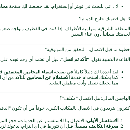
لا داعي للبحث في تويتر أو إنستغرام. لقد خصصنا لكِ صفحة
محام
3. هل قضيتك خارج الدمام؟
المنطقة الشرقية مترامية الأطراف. إذا كنت في القطيف وتواجه صعوب
لخدمتك ميدانياً دون عناء السفر.
خطوة ما قبل الاتصال: “التحقق من الموثوقية”
القاعدة الذهبية تقول:
“تأكد ثم اتصل”
. قبل أن تعتمد أي رقم تجده على
لقد أعددنا لك دليلاً كاملاً في صفحة
اسماء المحامين المعتمدين ف
كما يمكنك استخدام خدمة
الاستعلام عن المحامين
للتأكد من أن ا
مما يجعلك تتصل وأنت مطمئن القلب.
الهاجس المالي: هل الاتصال “مكلف”؟
كثيرون يترددون في الاتصال بالمكاتب الكبرى خوفاً من أن تكون “الدقيق
الاستفسار الأولي:
الاتصال بنا للاستفسار عن الخدمات، حجز الموا
معرفة التكاليف مسبقاً:
قبل أن تتورط في أي التزام، ندعوك لز