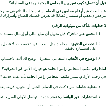
قبل أن تتصل: كيف تميز بين المحامي المعتمد ومدعي المحاماة؟
عند البحث عن
أرقام محامين في الدمام
، ستجد مئات النتائج في محرك
مرخص (معقب أو سمسار قضايا) قد يعرض قضيتك للضياع وأسرارك للاب
3 خطوات للتأكد من موثوقية الرقم:
التحقق عبر “ناجز”:
قبل تحويل أي مبلغ مالي أو إرسال مستندات،
التخصص الدقيق:
المحاماة مثل الطب، فيها تخصصات. لا تتصل ب
على استشارة دقيقة.
الوضوح في الأتعاب:
المحامي المحترف يوضح لك آلية الاحتساب (با
لماذا رقم مكتب المحامي رامي الحامد هو خيارك الآمن في الشرقية؟
في زحمة الأرقام، يتميز
مكتب المحامي رامي الحامد
بأنه يقدم خدمة
“ا
تغطية شاملة:
سواء كنت في الدمام، الخبر، أو الجبيل، فريقنا ي
استشارات عبر الواتساب:
نوفر خدمة التواصل الأولي السريع لتق