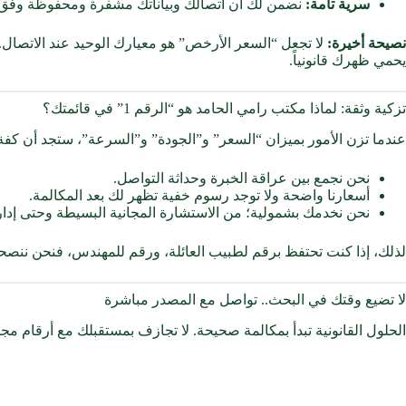
سرية تامة:
نضمن لك أن اتصالك وبياناتك مشفرة ومحفوظة وفق أ
نصيحة أخيرة:
لا تجعل “السعر الأرخص” هو معيارك الوحيد عند الاتصال. 
يحمي ظهرك قانونياً.
تزكية وثقة: لماذا مكتب رامي الحامد هو “الرقم 1” في قائمتك؟
عندما تزن الأمور بميزان “السعر” و”الجودة” و”السرعة”، ستجد أن كفة م
نحن نجمع بين عراقة الخبرة وحداثة التواصل.
أسعارنا واضحة ولا توجد رسوم خفية تظهر لك بعد المكالمة.
نحن نخدمك بشمولية؛ من الاستشارة المجانية البسيطة وحتى إدا
لذلك، إذا كنت تحتفظ برقم لطبيب العائلة، ورقم للمهندس، فنحن ننص
لا تضيع وقتك في البحث.. تواصل مع المصدر مباشرة
الحلول القانونية تبدأ بمكالمة صحيحة. لا تجازف بمستقبلك مع أرقام م