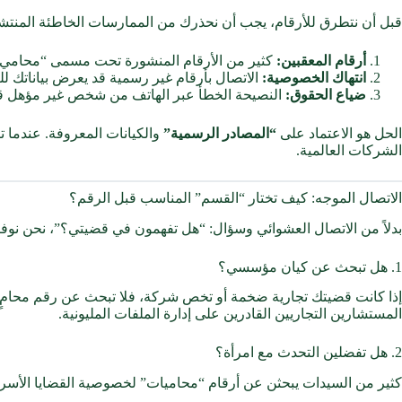
قبل أن نتطرق للأرقام، يجب أن نحذرك من الممارسات الخاطئة المنتش
أرقام المعقبين:
كثير من الأرقام المنشورة تحت مسمى “محامي” ت
انتهاك الخصوصية:
الاتصال بأرقام غير رسمية قد يعرض بياناتك للبيع
ضياع الحقوق:
النصيحة الخطأ عبر الهاتف من شخص غير مؤهل قد ت
الحل هو الاعتماد على
“المصادر الرسمية”
والكيانات المعروفة. عندما 
الشركات العالمية.
الاتصال الموجه: كيف تختار “القسم” المناسب قبل الرقم؟
بدلاً من الاتصال العشوائي وسؤال: “هل تفهمون في قضيتي؟”، نحن نوف
1. هل تبحث عن كيان مؤسسي؟
إذا كانت قضيتك تجارية ضخمة أو تخص شركة، فلا تبحث عن رقم محامٍ
المستشارين التجاريين القادرين على إدارة الملفات المليونية.
2. هل تفضلين التحدث مع امرأة؟
كثير من السيدات يبحثن عن أرقام “محاميات” لخصوصية القضايا الأسري