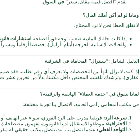
نقدم “أفضل قيمة مقابل سعر” في السوق.
وماذا لو لم أكن أملك المال؟
لا تغلق الخط! نحن لا نرد المحتاج.
إذا كانت حالتك المادية صعبة، توجه فوراً لصفحة
استشارات قانوني
وللحالات الإنسانية الحرجة (أيتام، أرامل)، خصصنا أرقاماً ومسار
الدليل الشامل: “سنترال” المحاماة في الشرقية
إذا كنت لا تزال تائهاً بين التخصصات ولا تعرف أي رقم تطلب، فقد صمم
عقاري)، وترشدك للقسم المختص داخل مكتبنا. بدلاً من تخزين عشرات ال
لماذا نتفوق في “خدمة العملاء” الهاتفية والرقمية؟
في مكتب المحامي رامي الحامد، الاتصال بنا تجربة مختلفة:
سرعة الرد:
فريقنا مدرب على الرد الفوري، سواء عبر الهاتف أو 
الاحترافية:
موظفو الاستقبال لدينا قانونيون، يفهمون مصطلحاتك
التواجد الفعلي:
عندما تتصل بنا، أنت تتصل بمكتب حقيقي له م