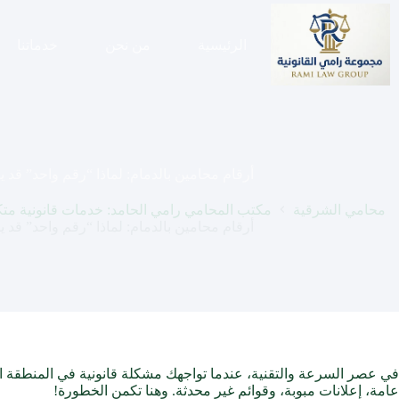
لتجاوز
لى
لمحتوى
الرئيسية
من نحن
خدماتنا
أرقام محامين بالدمام: لماذا “رقم واحد” قد 
محامي الشرقية
مكتب المحامي رامي الحامد: خدمات قانونية متكام
أرقام محامين بالدمام: لماذا “رقم واحد” قد 
في عصر السرعة والتقنية، عندما تواجهك مشكلة قانونية في المنطقة ال
عامة، إعلانات مبوبة، وقوائم غير محدثة. وهنا تكمن الخطورة!