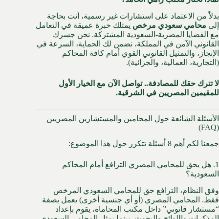
بدلاً من الاعتماد على استشارات غير رسمية، أنت بحاجة
إلى
محامي سعودي مرخص
يمتلك خبرة عميقة في التعامل
مع القضايا المصرية-السعودية المشتركة. نحن جسرك
القانوني الآمن في المملكة، نضمن لك الحماية، السرعة في
الإنجاز، والتمثيل القانوني القوي أمام كافة المحاكم
(التجارية، العمالية، والجزائية).
لا تترك حقك للمصادفة.. تواصل الآن مع الخيار الأول
للمقيمين المصريين في الشرقية.
الأسئلة الشائعة حول المحامين والمستشارين المصريين
(FAQ)
جمعنا لكم أهم 8 أسئلة تتكرر حول هذا الموضوع:
1. هل يحق للمحامي المصري الترافع أمام المحاكم
السعودية؟
وفق النظام، الترافع حق للمحامي السعودي المرخص
فقط. المحامي المصري (أو أي جنسية أخرى) يعمل بصفة
“مستشار قانوني” داخل مكتب المحاماة، يقوم بإعداد
المذكرات واللوائح والبحوث، بينما يمثل المحامي السعودي