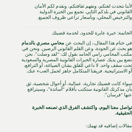
لأننا نتحدث لغتكم، ونفهم ثقافتكم، ونقدم لكم الأمان
القانوني في بلدكم الثاني. نجمع بين الخبرة الدولية
والترخيص المحلي، وبأسعار تراعي ظروف الجميع.
الخاتمة: خبرة عابرة للحدود، لخدمة قضيتك
في ختام هذا المقال،، إن البحث عن
محامي مصري بالدمام
هو بحث عن الجودة، وعن القلم القانوني الرصين. ونحن في
مكتب المحامي رامي الحامد نقول لك: “لقد وصلت”. نحن
نضع بين يديك عصارة الخبرات القانونية المصرية والسعودية
تحت سقف واحد. لا داعي للقلق بشأن الصياغة، أو الترافع،
أو الاستراتيجية. فريقنا المتكامل جاهز لحمل العبء عنك.
سواء كانت قضيتك تجارية، عمالية، أو أحوال شخصية، ثق
بأن مذكرتك القانونية ستكتب بأقلام “أساتذة”، وسيترافع
عنها “فرسان”.
تواصل معنا اليوم، واكتشف الفرق الذي تصنعه الخبرة
الحقيقية.
مقالات إضافيه قد تهمك: