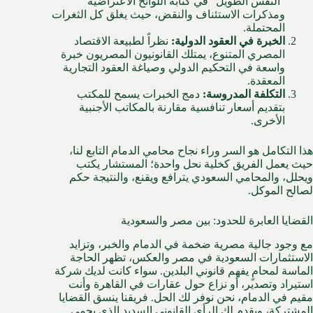
“النفس الطويل” في كتابة اللوائح الاعتراضية
ومذكرات الاستئناف والنقض، حيث يغلق كل الثغرات
المحتملة.
الخبرة في العقود الدولية:
نظراً لطبيعة الاقتصاد
المصري المتنوع، يمتلك القانونيون المصريون خبرة
واسعة في التحكيم الدولي وصياغة العقود التجارية
المعقدة.
التكلفة المدروسة:
دمج الخبرات يسمح للمكتب
بتقديم أسعار تنافسية مقارنة بالمكاتب الأجنبية
الأخرى.
هذا التكامل هو السر وراء
نجاح محامي الدمام
التابع لنا،
حيث يعمل الفريق كخلية نحل واحدة؛ المستشار يكتب
ويحلل، والمحامي السعودي يترافع ويقنع، والنتيجة حكم
لصالح الموكل.
القضايا العابرة للحدود: بين مصر والسعودية
مع وجود جالية مصرية ضخمة في الدمام والخبر، وتزايد
الاستثمارات السعودية في مصر والعكس، تظهر الحاجة
الماسة لمحامٍ يفهم قانوني البلدين. سواء كانت لديك شركة
استيراد وتصدير، أو نزاع حول عقارات في القاهرة وأنت
مقيم في الدمام، نحن نوفر لك الحل. فريقنا ينسق القضايا
المشتركة، ويقدم لك الرأي القانوني السديد الذي يحمي