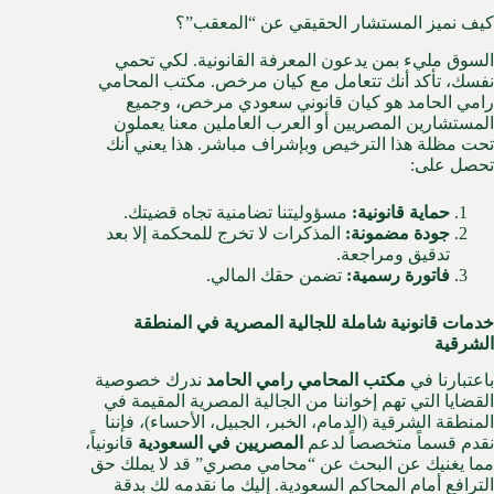
كيف نميز المستشار الحقيقي عن “المعقب”؟
السوق مليء بمن يدعون المعرفة القانونية. لكي تحمي
نفسك، تأكد أنك تتعامل مع كيان مرخص. مكتب المحامي
رامي الحامد هو كيان قانوني سعودي مرخص، وجميع
المستشارين المصريين أو العرب العاملين معنا يعملون
تحت مظلة هذا الترخيص وبإشراف مباشر. هذا يعني أنك
تحصل على:
حماية قانونية:
مسؤوليتنا تضامنية تجاه قضيتك.
جودة مضمونة:
المذكرات لا تخرج للمحكمة إلا بعد
تدقيق ومراجعة.
فاتورة رسمية:
تضمن حقك المالي.
خدمات قانونية شاملة للجالية المصرية في المنطقة
الشرقية
باعتبارنا في
مكتب المحامي رامي الحامد
ندرك خصوصية
القضايا التي تهم إخواننا من الجالية المصرية المقيمة في
المنطقة الشرقية (الدمام، الخبر، الجبيل، الأحساء)، فإننا
نقدم قسماً متخصصاً لدعم
المصريين في السعودية
قانونياً،
مما يغنيك عن البحث عن “محامي مصري” قد لا يملك حق
الترافع أمام المحاكم السعودية.
إليك ما نقدمه لك بدقة