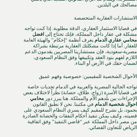
مصالحك في البلدين.
الاستشارات العقارية المتخصصة
في قضايا الاستثمار العقاري، الدقة مطلوبة. إذا كنت تواجه
مشكلة في عقار داخل المملكة، فإنك تحتاج إلى
افضل
محامي عقاري الدمام
يعرف أنظمة “إحكام” والهيئة العامة
للعقار. أما إذا كانت مشكلتك العقارية مرتبطة بشراكة
مصرية-سعودية، فإن مستشارينا المصريين يقدمون الدعم
اللازم لفهم بنود العقد وتكييفها وفق النظام السعودي،
لضمان حقك في الأرض أو البناء.
الأحوال الشخصية للمقيمين: خصوصية وفهم عميق
تواجه الجالية المصرية والعربية في الدمام تحديات خاصة
في قضايا الأسرة (زواج، طلاق، حضانة) نظراً لاختلاف بعض
الإجراءات بين بلدهم الأم والمملكة. هنا يبرز دور
محامي
احوال شخصية الدمام
في مكتبنا. نحن لا نطبق القانون
بجمود، بل نشرح للمقيم كيف يسري النظام السعودي على
قضيته، وكيف يمكن تنفيذ أحكام النفقات والحضانة الصادرة
من مصر داخل المملكة عبر “قاضي التنفيذ” وفق اتفاقية
الرياض للتعاون القضائي.