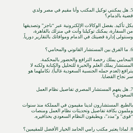
5. هل يمكنني توكيل المكتب وأنا مقيم في مصر ولدي
قضية بالدمام؟
بكل تأكيد. بفضل الوكالات الإلكترونية عبر “ناجز” وتصديقها
من السفارة، يمكنك توكيلنا وأنت في منزلك بالقاهرة،
وسنتولى إدارة قضيتك في الدمام وموافاتك بالتقارير دورياً.
6. ما الفرق بين المستشار القانوني والمحامي؟
المحامي يملك رخصة الترافع والحضور بالمحكمة.
المستشار يملك العلم والخبرة للتحليل والكتابة ولكنه لا
يترافع (لعدم حمله الجنسية السعودية غالباً). تكاملهما هو
سر نجاح القضايا.
7. هل يفهم المستشار المصري تفاصيل نظام العمل
السعودي؟
بالطبع. المستشارون لدينا مقيمون في المملكة منذ سنوات
وملمون بكافة تفاصيل وتحديثات نظام العمل ومنصات
“قوى” و”مدد”، ويطبقون النظام السعودي بحذافيره.
8. لماذا يعتبر مكتب رامي الحامد الخيار الأفضل للمقيمين؟