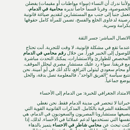
ولأننا ندرك أن النساء (سواء مواطنات أو مقيمات) يفضلن
الخصوصية، وفرنا قسماً خاصاً تديره
محامية في الدمام
،
تعمل جنباً إلى جنب مع المستشارين لتقديم صياغة قانونية
رصينة لدعاوى الخلع والفسخ، تضمن للمرأة كامل حقوقها
بكرامة وسرية.
الاتصال المباشر: جسر الثقة
عندما تقع في مشكلة قانونية، لا وقت للتجربة. أنت تحتاج
للوصول إلى الخبير فوراً. من خلال
رقم محامي في الدمام
المخصص للطوارئ والاستشارات، يمكنك التحدث مباشرة
مع فريقنا. سواء رد عليك مستشار مصري ليحلل الموقف،
أو محامٍ سعودي ليتولى الترافع، تأكد أنك في أيدٍ أمينة. نحن
نتبع سياسة “الفريق الواحد”، فالمعلومة تصل بدقة، والحل
يوضع جماعياً.
الامتداد الجغرافي للخبرة: من الدمام إلى الأحساء
خبراتنا لا تنحصر في مدينة الدمام فقط. نحن نغطي
المنطقة الشرقية بالكامل. المذكرات القانونية القوية التي
يصيغها مستشارونا المصريون والسعوديون في الدمام، هي
نفسها التي نستخدمها لدعم عملائنا في الأحساء. لذلك، إذا
كنت تبحث عن
محامي شاطر في الاحساء
يتميز بالدهاء