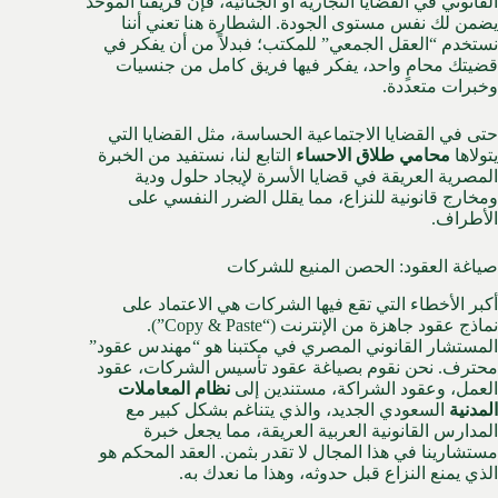
القانوني في القضايا التجارية أو الجنائية، فإن فريقنا الموحد
يضمن لك نفس مستوى الجودة. الشطارة هنا تعني أننا
نستخدم “العقل الجمعي” للمكتب؛ فبدلاً من أن يفكر في
قضيتك محامٍ واحد، يفكر فيها فريق كامل من جنسيات
وخبرات متعددة.
حتى في القضايا الاجتماعية الحساسة، مثل القضايا التي
يتولاها
محامي طلاق الاحساء
التابع لنا، نستفيد من الخبرة
المصرية العريقة في قضايا الأسرة لإيجاد حلول ودية
ومخارج قانونية للنزاع، مما يقلل الضرر النفسي على
الأطراف.
صياغة العقود: الحصن المنيع للشركات
أكبر الأخطاء التي تقع فيها الشركات هي الاعتماد على
نماذج عقود جاهزة من الإنترنت (“Copy & Paste”).
المستشار القانوني المصري في مكتبنا هو “مهندس عقود”
محترف. نحن نقوم بصياغة عقود تأسيس الشركات، عقود
العمل، وعقود الشراكة، مستندين إلى
نظام المعاملات
المدنية
السعودي الجديد، والذي يتناغم بشكل كبير مع
المدارس القانونية العربية العريقة، مما يجعل خبرة
مستشارينا في هذا المجال لا تقدر بثمن. العقد المحكم هو
الذي يمنع النزاع قبل حدوثه، وهذا ما نعدك به.