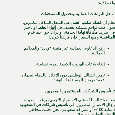
واحترافية:
1. حل النزاعات العمالية وتحصيل المستحقات
نعلم أن
قضايا مكتب العمل
هي الشغل الشاغل للكثيرين.
سواء كنت تواجه مشكلة تعسف في
إنهاء العقد
، أو تأخير
في صرف
مكافأة نهاية الخدمة
، أو نزاعاً حول
بند عدم
المنافسة
ومنع السفر، فإن فريقنا يتولى:
رفع الدعاوى العمالية عبر منصة “ودي” والمحاكم
العمالية.
إلغاء بلاغات الهروب الكيدية بطرق نظامية.
تأمين انتقالك الوظيفي دون الإخلال بالنظام لضمان
عدم تعرضك للمساءلة القانونية.
2. تأسيس الشركات للمستثمرين المصريين
مع انفتاح المملكة على الاستثمار الأجنبي، يرغب العديد من
رجال الأعمال المصريين في
تأسيس شركات في السعودية
(ملكية 100% أو بشراكة سعودية). نحن نجنبك مخاطر
التستر التجاري
من خلال: