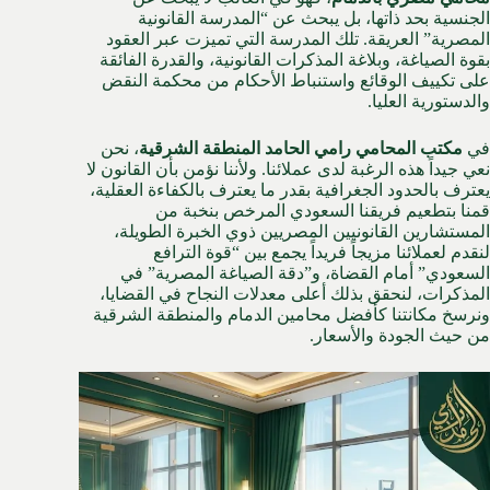
الجنسية بحد ذاتها، بل يبحث عن “المدرسة القانونية
المصرية” العريقة. تلك المدرسة التي تميزت عبر العقود
بقوة الصياغة، وبلاغة المذكرات القانونية، والقدرة الفائقة
على تكييف الوقائع واستنباط الأحكام من محكمة النقض
والدستورية العليا.
في
مكتب المحامي رامي الحامد المنطقة الشرقية
، نحن
نعي جيداً هذه الرغبة لدى عملائنا. ولأننا نؤمن بأن القانون لا
يعترف بالحدود الجغرافية بقدر ما يعترف بالكفاءة العقلية،
قمنا بتطعيم فريقنا السعودي المرخص بنخبة من
المستشارين القانونيين المصريين ذوي الخبرة الطويلة،
لنقدم لعملائنا مزيجاً فريداً يجمع بين “قوة الترافع
السعودي” أمام القضاة، و”دقة الصياغة المصرية” في
المذكرات، لنحقق بذلك أعلى معدلات النجاح في القضايا،
ونرسخ مكانتنا كأفضل محامين الدمام والمنطقة الشرقية
من حيث الجودة والأسعار.