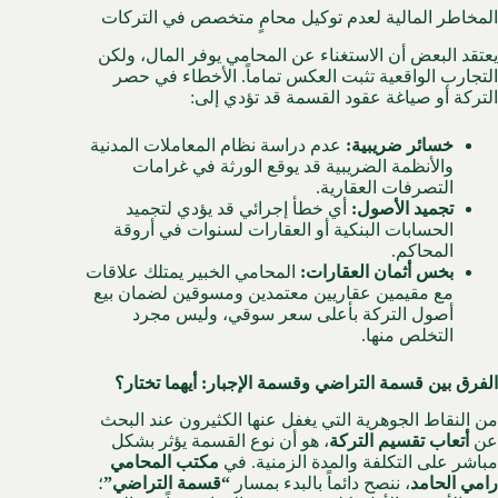
المخاطر المالية لعدم توكيل محامٍ متخصص في التركات
يعتقد البعض أن الاستغناء عن المحامي يوفر المال، ولكن
التجارب الواقعية تثبت العكس تماماً. الأخطاء في حصر
التركة أو صياغة عقود القسمة قد تؤدي إلى:
خسائر ضريبية:
عدم دراسة
نظام المعاملات المدنية
والأنظمة الضريبية قد يوقع الورثة في غرامات
التصرفات العقارية.
تجميد الأصول:
أي خطأ إجرائي قد يؤدي لتجميد
الحسابات البنكية أو العقارات لسنوات في أروقة
المحاكم.
بخس أثمان العقارات:
المحامي الخبير يمتلك علاقات
مع مقيمين عقاريين معتمدين ومسوقين لضمان بيع
أصول التركة بأعلى سعر سوقي، وليس مجرد
التخلص منها.
الفرق بين قسمة التراضي وقسمة الإجبار: أيهما تختار؟
من النقاط الجوهرية التي يغفل عنها الكثيرون عند البحث
عن
أتعاب تقسيم التركة
، هو أن نوع القسمة يؤثر بشكل
مباشر على التكلفة والمدة الزمنية. في
مكتب المحامي
رامي الحامد
، ننصح دائماً بالبدء بمسار
“قسمة التراضي”
؛