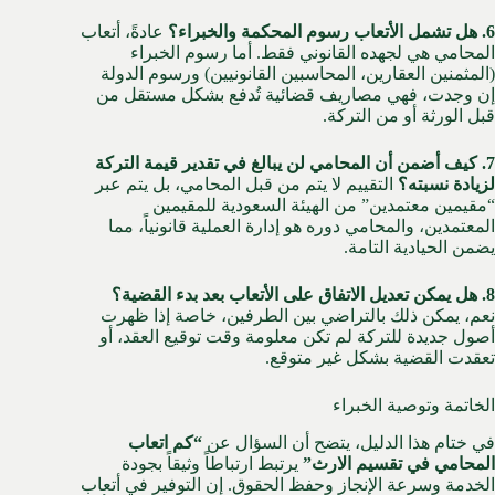
6. هل تشمل الأتعاب رسوم المحكمة والخبراء؟
عادةً، أتعاب
المحامي هي لجهده القانوني فقط. أما رسوم الخبراء
(المثمنين العقارين، المحاسبين القانونيين) ورسوم الدولة
إن وجدت، فهي مصاريف قضائية تُدفع بشكل مستقل من
قبل الورثة أو من التركة.
7. كيف أضمن أن المحامي لن يبالغ في تقدير قيمة التركة
لزيادة نسبته؟
التقييم لا يتم من قبل المحامي، بل يتم عبر
“مقيمين معتمدين” من الهيئة السعودية للمقيمين
المعتمدين، والمحامي دوره هو إدارة العملية قانونياً، مما
يضمن الحيادية التامة.
8. هل يمكن تعديل الاتفاق على الأتعاب بعد بدء القضية؟
نعم، يمكن ذلك بالتراضي بين الطرفين، خاصة إذا ظهرت
أصول جديدة للتركة لم تكن معلومة وقت توقيع العقد، أو
تعقدت القضية بشكل غير متوقع.
الخاتمة وتوصية الخبراء
في ختام هذا الدليل، يتضح أن السؤال عن
“كم اتعاب
المحامي في تقسيم الارث”
يرتبط ارتباطاً وثيقاً بجودة
الخدمة وسرعة الإنجاز وحفظ الحقوق. إن التوفير في أتعاب