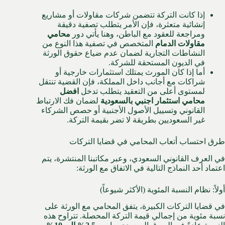
إذا كانت التركة تتضمن شركات مقاولات أو مشاريع
إنشائية متعثرة، فإن الأمر يتطلب تصفية دقيقة
ومراجعة للعقود مع الباطن، وهنا يأتي دور
محامي
مقاولات الدمام
المتخصص في تصفية هذا النوع من
النشاطات التجارية لضمان عدم ضياع حقوق الورثة
في الديون المستحقة للشركة.
أما إذا كان المورث يمتلك استثمارات خارجية أو
شراكات مع أجانب داخل المملكة، فإن القضية تنتقل
لمستوى أعلى من التعقيد يتطلب تدخل
افضل
محامي استثمار اجنبي بالسعودية
لضمان فك الارتباط
القانوني وتسييل الأصول الأجنبية أو حصص الشركاء
غير السعوديين بطريقة لا تضر بقيمة التركة.
طرق احتساب أتعاب المحامي في قضايا التركات
في العرف القانوني السعودي، وعبر مكاتبنا المنتشرة، يتم
اعتماد أحد النماذج التالية في الاتفاق مع الورثة:
أولاً: نظام النسبة المئوية (الأكثر شيوعاً)
في قضايا التركات الكبيرة، يتفق المحامي مع الورثة على
نسبة مئوية من إجمالي قيمة التركة المحصلة. تتراوح هذه