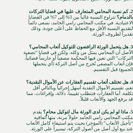
2. كم نسبة المحامي المتعارف عليها في قضايا التركات
بالدمام؟
تتراوح النسبة غالباً بين 3% إلى 7% في القضايا
الاعتيادية. في مكتب المحامي رامي الحامد، نسعى دائماً
لتقديم النسبة الأقل مع الحفاظ على أعلى جودة، وذلك
تقديراً لظروف الورثة.
3. هل يتحمل الورثة الرافضون للتوكيل أتعاب المحامي؟
الأصل أن المحامي يمثل من وكله. ولكن في قضايا “تصفية
التركات” التي تعين فيها المحكمة مصفياً أو حارساً قضائياً،
فإن أتعاب المصفي تُخرج من أصل التركة (أي يتحملها
الجميع) قبل التقسيم.
4. هل تختلف أتعاب تقسيم العقارات عن الأموال النقدية؟
نعم، تقسيم الأموال النقدية أسهل إجرائياً وبالتالي أقل
تكلفة. أما العقارات فتتطلب تقييماً، دلالة، وإفراغات، مما
قد يرفع الجهد والأتعاب قليلاً.
5. ماذا لو لم يكن لدى الورثة مال لتوكيل محامٍ؟
يقدم
مكتب المحامي رامي الحامد حلولاً مرنة، منها اتفاقية
“تأجيل الأتعاب” (المؤخر) بحيث يتم استيفاء كامل الأتعاب
عند بيع أول أصل من أصول التركة، تيسيراً على الورثة.