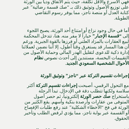
فهي الأسرع والأقل تكلفة، حيث يتم الاتفاق ودياً بين الورثة
على توزيع الأصول وتوثيق ذلك بـ “صك قسمة رضائية” عبر
كتابة العدل أو منصة ناجز، مما يوفر رسوم التقاضي
الطويلة.
أما في حال وجود نزاع أو امتناع أحد الورثة، يصبح اللجوء
إلى
“قسمة الإجبار”
خياراً لا مفر منه. هنا، تتدخل المحكمة
لبيع العقارات بالمزاد العلني أو فرزها بالقوة الجبرية. ورغم
أن هذا المسار قد يستغرق وقتاً أطول، إلا أننا نضمن لعملائنا
إدارة ذكية للدعوى لتقليل الهدر المالي وحماية الأصول من
التقييمات البخسة، مستندين إلى أحدث نصوص
نظام
الأحوال الشخصية السعودي الجديد
.
إجراءات تقسيم التركة عبر “ناجز” وتوثيق الورثة
مع التحول الرقمي، أصبحت
إجراءات تقسيم التركة
أكثر
سلاسة ولكنها تتطلب دقة في الإدخال. تبدأ الرحلة
باستخراج
صك حصر الورثة
إلكترونياً، ثم حصر أصول
المتوفى من عقارات وأرصدة بنكية وأسهم. يقع الكثير من
الورثة في فخ “الأخطاء الشكلية” عند رفع طلبات الإفصاح
أو القسمة عبر بوابة ناجز، مما يؤدي لرفض الطلب وتأخير
الحقوق.