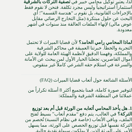
لذا، يعتبر توكيل محامي خبير في
تصفية التركات بالشرقية
استثماراً استراتيجياً وليس مجرد تكلفة. فنحن لا نقوم فقط
بالإجراءات القانونية، بل نقوم بـ “هندسة القسمة”؛ أي
البحث عن حلول مبتكرة (مثل التخارج الرضائي مقابل
عوض مالي) لإنهاء الملفات العالقة منذ سنوات في أشهر
معدودة.
لماذا المحامي رامي الحامد؟
لأن قضايا الميراث لا تحتمل
التجربة والخطأ. خبرتنا العميقة في محاكم الشرقية
والمملكة، وفهمنا الدقيق لأنظمة الهيئة العامة للولاية على
أموال القاصرين، تجعلنا الخيار الأول لمن يبحث عن الأمانة
والسرعة في استلام حقه الشرعي كاملاً غير منقوص.
الأسئلة الشائعة حول أتعاب قضايا الميراث (FAQ)
لتوفير صورة كاملة، قمنا بتجميع أكثر 8 أسئلة تكراراً من
عملائنا في المنطقة الشرقية والمملكة:
1. هل يأخذ المحامي أتعابه من الورثة قبل أم بعد توزيع
التركة؟
في الغالب، يتم دفع “مقدم أتعاب” بسيط لفتح
الملف، وباقي الأتعاب (خاصة في نظام النسبة) تُخصم من
التركة نفسها قبل توزيع الحصص على الورثة، مما يسهل
الأمر على الورثة الذين لا يملكون سيولة نقدية حالية.