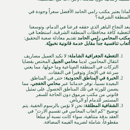
لماذا يعتبر مكتب رامي الحامد الأفضل سعراً وجودة في
المنطقة الشرقية؟
بعد النجاح الباهر الذي حققه فرعنا في الدمام، وتوسعنا
لتغطية كافة محافظات المنطقة الشرقية، استطعنا في
مكتب المحامي رامي الحامد
تقديم معادلة صعبة التحقيق:
أتعاب تنافسية جداً مقابل خدمة قانونية نخبويّة
.
التغطية الجغرافية الشاملة:
لا نكبد العميل مصاريف
انتقال المحامين. لدينا
محامي الجبيل
المختص بقضايا
التركات في المنطقة الصناعية وما حولها، مما يعني
سرعة في الإنجاز وتوفيراً في النفقات.
الخبرة في المناطق الحدودية:
حتى في المناطق
البعيدة نسبياً، نوفر خدماتنا عبر
محامي الخفجي
، مما
يضمن للورثة في تلك المناطق الحصول على تمثيل
قانوني من مكتب مرموق دون الحاجة للسفر
المستمر للدمام أو الرياض.
الشفافية المطلقة:
نحن لا نؤمن بالرسوم الخفية. يتم
توضيح “كم اتعاب المحامي في تقسيم الارث” في
العقد بدقة متناهية، سواء كانت نسبة أو مبلغاً
مقطوعاً، شاملة لضريبة القيمة المضافة.