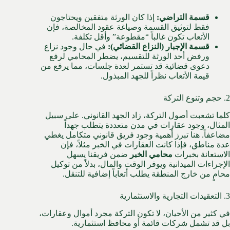
قسمة التراضي:
إذا كان الورثة متفقين ويحتاجون
فقط لتوثيق القسمة وصياغة عقود المخالصة، فإن
الأتعاب تكون غالباً “مقطوعة” وأقل تكلفة.
قسمة الإجبار (النزاع القضائي):
في حال وجود نزاع
ورفض أحد الورثة للتقسيم، يضطر المحامي لرفع
دعوى قضائية قد تستمر لعدة جلسات، مما يرفع من
قيمة الأتعاب نظراً للجهد المبذول.
2. حجم وتنوع التركة
كلما تشعبت أصول التركة، زاد الجهد القانوني. على سبيل
المثال، وجود عقارات في مدن متعددة يتطلب جهداً
مضاعفاً. هنا تبرز أهمية وجود فريق قانوني متكامل يغطي
عدة مناطق، فإذا كانت العقارات في الخبر مثلاً، فإن
الاستعانة بخبرات
محامي الخبر
ضمن فريقنا يسهل
الإجراءات الميدانية ويوفر الوقت والمال، بدلاً من توكيل
محامٍ من خارج المنطقة يطلب أتعاباً إضافية للتنقل.
3. التعقيدات التجارية والاستثمارية
في كثير من الأحيان، لا تكون التركة مجرد أموال وعقارات،
بل قد تشمل شركات قائمة أو محافظ استثمارية.