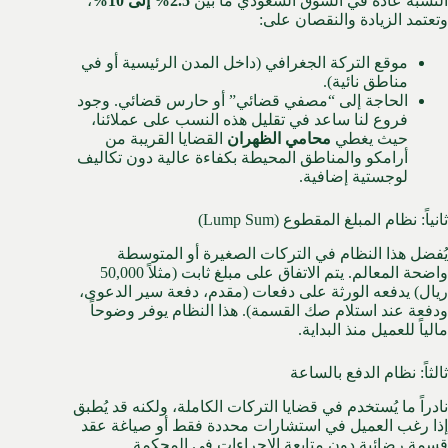
النسبة عادةً في السوق السعودي ما بين
2.5% إلى 10%
،
وتعتمد الزيادة والنقصان على:
موقع التركة الجغرافي (داخل المدن الرئيسية أو في
مناطق نائية).
الحاجة إلى “مصفي قضائي” أو حارس قضائي. وجود
فروع لنا ساعد في تقليل هذه النسب على عملائنا،
حيث يغطي
محامي الظهران
القضايا القريبة من
أرامكو والمناطق المحيطة بكفاءة عالية دون تكاليف
لوجستية إضافية.
ثانياً: نظام المبلغ المقطوع (Lump Sum)
يُفضل هذا النظام في التركات الصغيرة أو المتوسطة
واضحة المعالم. يتم الاتفاق على مبلغ ثابت (مثلاً 50,000
ريال) يدفعه الورثة على دفعات (مقدم، دفعة سير الدعوى،
ودفعة عند استلام صك القسمة). هذا النظام يوفر وضوحاً
مالياً للعميل منذ البداية.
ثالثاً: نظام الدفع بالساعة
نادراً ما يُستخدم في قضايا التركات الكاملة، ولكنه قد يُطبق
إذا رغب العميل في استشارات محددة فقط أو صياغة عقد
قسمة رضائية دون متابعة الإجراءات في المحكمة.