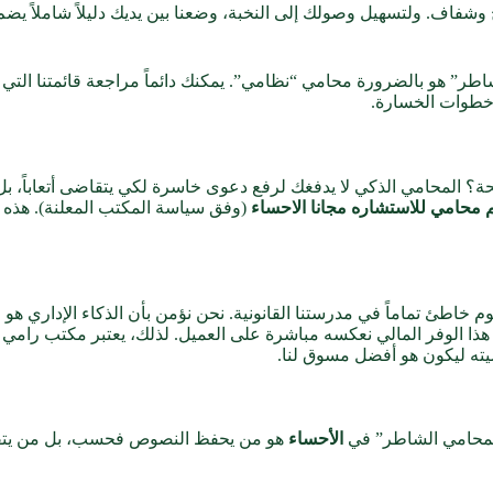
 وشفاف. ولتسهيل وصولك إلى النخبة، وضعنا بين يديك دليلاً شاملاً يض
اطر” هو بالضرورة محامي “نظامي”. يمكنك دائماً مراجعة قائمتنا التي
 خطوات الخسارة.
واحدة صحيحة؟ المحامي الذكي لا يدفغك لرفع دعوى خاسرة لكي يتقاضى أتعا
 محامي للاستشاره مجانا الاحساء
(وفق سياسة المكتب المعلنة). هذه ا
خاطئ تماماً في مدرستنا القانونية. نحن نؤمن بأن الذكاء الإداري هو 
ية. هذا الوفر المالي نعكسه مباشرة على العميل. لذلك، يعتبر مكتب رام
ضيته ليكون هو أفضل مسوق لنا.
“المحامي الشاطر” في
الأحساء
هو من يحفظ النصوص فحسب، بل من يت