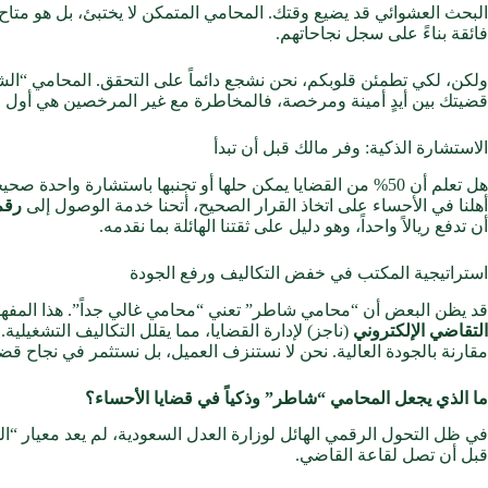
البحث العشوائي قد يضيع وقتك. المحامي المتمكن لا يختبئ، بل هو متاح
فائقة بناءً على سجل نجاحاتهم.
ولكن، لكي تطمئن قلوبكم، نحن نشجع دائماً على التحقق. المحامي “الش
قضيتك بين أيدٍ أمينة ومرخصة، فالمخاطرة مع غير المرخصين هي أول
الاستشارة الذكية: وفر مالك قبل أن تبدأ
هل تعلم أن 50% من القضايا يمكن حلها أو تجنبها باستشارة 
أهلنا في الأحساء على اتخاذ القرار الصحيح، أتحنا خدمة الوصول إلى
رقم
أن تدفع ريالاً واحداً، وهو دليل على ثقتنا الهائلة بما نقدمه.
استراتيجية المكتب في خفض التكاليف ورفع الجودة
قد يظن البعض أن “محامي شاطر” تعني “محامي غالي جداً”. هذا المفهوم 
التقاضي الإلكتروني
(ناجز) لإدارة القضايا، مما يقلل التكاليف التشغيل
مقارنة بالجودة العالية. نحن لا نستنزف العميل، بل نستثمر في نجاح ق
ما الذي يجعل المحامي “شاطر” وذكياً في قضايا الأحساء؟
في ظل التحول الرقمي الهائل لوزارة العدل السعودية، لم يعد معيار 
قبل أن تصل لقاعة القاضي.