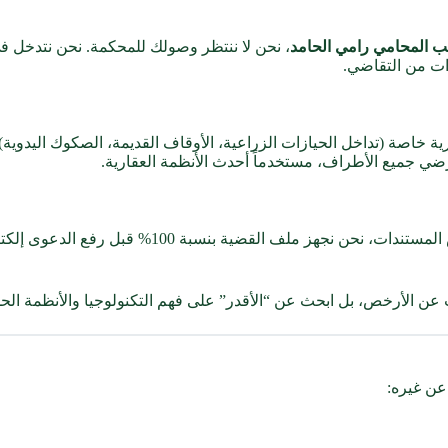
 المحامي رامي الحامد
، نحن لا ننتظر وصولك للمحكمة. نحن نتدخل في
وات من التقاضي.
ية خاصة (تداخل الحيازات الزراعية، الأوقاف القديمة، الصكوك اليدوي
ضي جميع الأطراف، مستخدماً أحدث الأنظمة العقارية.
الذكاء يعني “احترام وقت العميل”. بدلاً من تأجيل ال
ث عن الأرخص، بل ابحث عن “الأقدر” على فهم التكنولوجيا والأنظمة ال