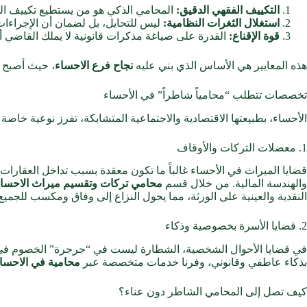
التكييف الفقهي الدقيق:
المحامي الذكي هو من يستطيع تكييف الوا
استغلال الثغرات النظامية:
ليس للتحايل، بل لضمان أن الإجراء
قوة الإقناع:
القدرة على صياغة مذكرات قانونية لا يملك القاضي أمام 
هذه المعايير هي الأساس الذي بني عليه
نجاح فرع الاحساء
، حيث أصبح 
تخصصات تتطلب “محامياً شاطراً” في الأحساء
الأحساء، بطبيعتها الاقتصادية والاجتماعية المتشابكة، تفرز نوعية خاصة م
1. معضلات التركات والأوقاف
قضايا الميراث في الأحساء غالباً ما تكون معقدة بسبب تداخل العقارات 
والهندسة المالية. من خلال قسم
محامي تركات وتقسيم ميراث الاحسا
النقدية والعينية على الورثة، مما يحول النزاع إلى وفاق ومكسب للجميع
2. قضايا الأسرة بخصوصية وذكاء
في قضايا الأحوال الشخصية، الشطارة ليست في “جرجرة” الخصوم في المح
بذكاء عاطفي وقانوني، وفرنا خدمات متخصصة عبر
محامية في الاحسا
كيف تصل إلى المحامي الشاطر دون عناء؟