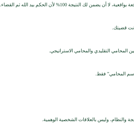
تيجة 100% لأن الحكم بيد الله ثم القضاء.
انت قضيتك.
“اسم المحامي” فقط.