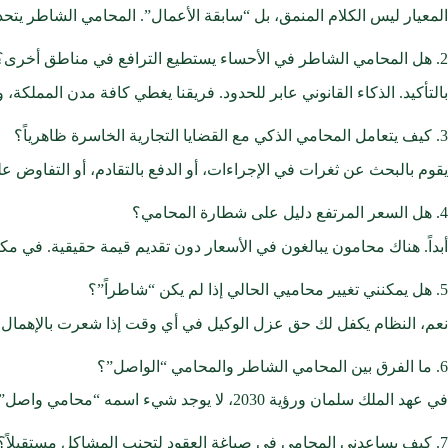
المعيار ليس الكلام المنمق، بل “سابقة الأعمال”. المحامي الشاطر يتحدث عن قضايا مش
2. هل المحامي الشاطر في الأحساء يستطيع الترافع في مناطق أخرى؟
بالتأكيد. الذكاء القانوني عابر للحدود. فريقنا يغطي كافة مدن المملكة،
3. كيف يتعامل المحامي الذكي مع القضايا التجارية الخاسرة ظاهرياً؟
يقوم بالبحث عن ثغرات في الإجراءات، أو الدفع بالتقادم، أو التفاوض على تسوية توفر على الشركة 70% من الخسائر المتوقعة. هذا هو
4. هل السعر المرتفع دليل على شطارة المحامي؟
أبداً. هناك محامون يبالغون في الأسعار دون تقديم قيمة حقيقية. في م
5. هل يمكنني تغيير محاميي الحالي إذا لم يكن “شاطراً”؟
نعم، النظام يكفل لك حق عزل الوكيل في أي وقت إذا شعرت بالإهمال أو
6. ما الفرق بين المحامي الشاطر والمحامي “الواصل”؟
في عهد الملك سلمان ورؤية 2030، لا يوجد شيء اسمه “محامي واصل”؛ القضاء نزيه ومستقل. المحامي الشاطر هو من يوصلك لحقك بقوة الحجة والنظام، وليس بالعلاقات الشخصية الوهمية.
7. كيف يساعدني المحامي في صياغة العقود لتجنب المشاكل مستقبلاً؟