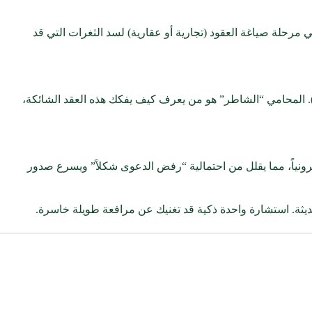
 مرحلة صياغة العقود (تجارية أو عقارية) لسد الثغرات التي قد
ة). المحامي “الشاطر” هو من يعرف كيف يفكك هذه العقد الشائكة،
جلسات بسبب نقص المستندات، نحن نجهز ملف القضية بنسبة 100% قبل رفع الدعوى إلكترونياً، مما يقلل من احتمالية “رفض الدعوى شكلاً” ويسرع صدور
حديثة. استشارة واحدة ذكية قد تغنيك عن مرافعة طويلة خاسرة.