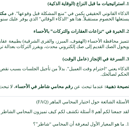
1. استراتيجيات ما قبل النزاع (الوقاية الذكية)
الذكاء القانوني الحقيقي يكمن في “منع المشكلة قبل وقوعها”. في
مكتب
يستغلها الخصوم مستقبلاً. هذا هو “الذكاء الوقائي” الذي يوفر عليك سن
2. الخبرة في “نزاعات العقارات والتركات” بالأحساء
تتميز محافظة الأحساء (الهفوف، المبرز، والقرى الشرقية) بطبيعة عقار
ويحول الصك القديم إلى صك إلكتروني محدث، ويفرز التركات بعدالة تر
3. السرعة في الإنجاز (عامل الوقت)
الحكم لصالحك.
نصيحة ذهبية:
عندما تبحث عن
رقم محامي شاطر في الأحساء
، لا تبح
الأسئلة الشائعة حول اختيار المحامي الماهر (FAQ)
لقد جمعنا لكم أهم 8 أسئلة تكشف لكم كيف تميزون المحامي الشاطر عن غيره:
1. ما هو المعيار الأول لمعرفة أن المحامي “شاطر”؟