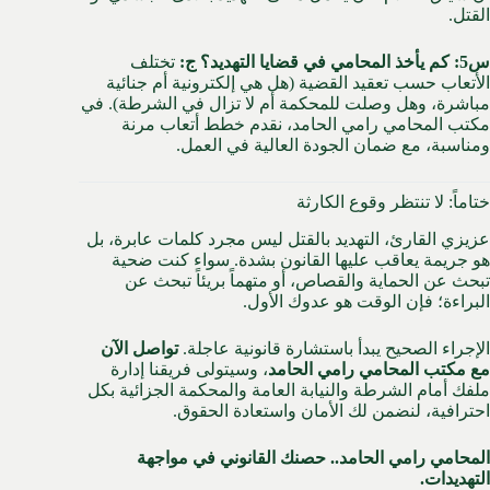
القتل.
س5: كم يأخذ المحامي في قضايا التهديد؟
ج:
تختلف
الأتعاب حسب تعقيد القضية (هل هي إلكترونية أم جنائية
مباشرة، وهل وصلت للمحكمة أم لا تزال في الشرطة). في
مكتب المحامي رامي الحامد، نقدم خطط أتعاب مرنة
ومناسبة، مع ضمان الجودة العالية في العمل.
ختاماً: لا تنتظر وقوع الكارثة
عزيزي القارئ، التهديد بالقتل ليس مجرد كلمات عابرة، بل
هو جريمة يعاقب عليها القانون بشدة. سواء كنت ضحية
تبحث عن الحماية والقصاص، أو متهماً بريئاً تبحث عن
البراءة؛ فإن الوقت هو عدوك الأول.
الإجراء الصحيح يبدأ باستشارة قانونية عاجلة.
تواصل الآن
مع مكتب المحامي رامي الحامد
، وسيتولى فريقنا إدارة
ملفك أمام الشرطة والنيابة العامة والمحكمة الجزائية بكل
احترافية، لنضمن لك الأمان واستعادة الحقوق.
المحامي رامي الحامد.. حصنك القانوني في مواجهة
التهديدات.