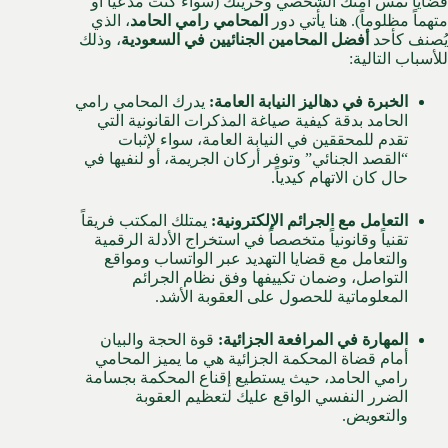
قضايا تمس أمنك الشخصي وحريتك (سواء كنت مدعياً أو
متهماً مظلوماً). هنا يأتي دور
المحامي رامي الحامد
، الذي
يُصنف كأحد
أفضل المحامين الجنائيين في
السعودية
، وذلك
للأسباب التالية:
الخبرة في دهاليز النيابة العامة:
يدرك المحامي رامي
الحامد بدقة كيفية صياغة المذكرات القانونية التي
تقدم للمحققين في النيابة العامة، سواء لإثبات
“القصد الجنائي” وتوفر أركان الجريمة، أو لنفيها في
حال كان الاتهام كيدياً.
التعامل مع الجرائم الإلكترونية:
يمتلك المكتب فريقاً
تقنياً وقانونياً متخصصاً في استخراج الأدلة الرقمية
والتعامل مع قضايا التهديد عبر الواتساب ومواقع
التواصل، وضمان تكييفها وفق نظام الجرائم
المعلوماتية للحصول على العقوبة الأشد.
المهارة في المرافعة الجزائية:
قوة الحجة والبيان
أمام قضاة المحكمة الجزائية هي ما يميز المحامي
رامي الحامد، حيث يستطيع إقناع المحكمة بجسامة
الضرر النفسي الواقع عليك لتعظيم العقوبة
والتعويض.