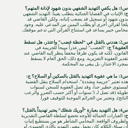
س1: هل يكفي التهديد الشفهي بدون شهود لإدانة المتهم؟
ج:
الإثبات في القضايا الجنائية يتطلب يقيناً. التهديد الشفهي
بدون شهود أو تسجيل قد يصعب إثباته، ولكن القاضي قد
يلجأ لقرائن أخرى أو يطلب اليمين من المدعى عليه. وجود
محامي خبير يساعد في استنتاج القرائن التي تدعم موقفك.
س2: هددني بالقتل في “لحظة غضب” واعتذر، هل تسقط
العقوبة؟
ج:
“الغضب” ليس عذراً مبيحاً للجريمة في
القانون، لكنه قد يكون ظرفاً مخففاً ينظر إليه القاضي عند
تقدير العقوبة التعزيرية. ومع ذلك، الحق العام لا يسقط
بمجرد الاعتذار، بل يبقى بيد المحكمة.
س3: ما هي عقوبة التهديد بالقتل بالسكين أو السلاح؟
ج:
هذه تعتبر “جريمة مشددة”. استخدام السلاح ينقل القضية
لمستوى خطير جداً، وقد تصل العقوبة للسجن لسنوات
طويلة (قد تصل لـ 5 سنوات أو أكثر حسب الضرر والرعب
الناتج)، وتعتبر من الجرائم الموجبة للتوقيف فوراً.
س4: هل التهديد بعبارة “أوريك شغلك” يعتبر تهديداً بالقتل؟
ج:
العبارات الحمالة للأوجه تخضع لسلطة القاضي التقديرية
ولظروف الواقعة. المحامي الشاطر هو من يستطيع إثبات
أن سياق الكلام كان يحمل معنى التهديد بالأذى الجسدي أو