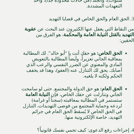
سنوات)، والجلد (في حالات محدودة جداً)، وأخذ
التعهدات المشددة.
3. الحق العام والحق الخاص في قضايا التهديد
من النقاط التي يغفل عنها الكثيرون عند البحث عن
عقوبة
التهديد بالقتل النيابة العامة والمحكمة
، هو الفرق بين
الحقين:
الحق الخاص:
هو حقك أنت يا “أبو خالد”. لك المطالبة
بمعاقبة الجاني تعزيراً، وأيضاً المطالبة بالتعويض
المادي والمعنوي عن الضرر النفسي والرعب الذي
أصابك. يحق لك التنازل عنه (العفو)، وهذا قد يخفف
الحكم ولكنه لا يلغيه.
الحق العام:
هو حق الدولة والمجتمع. حتى لو سامحت
الجاني وتنازلت عن حقك الخاص، فإن
النيابة العامة
ستستمر في المطالبة بمعاقبته (سجناً أو غرامة)
لردعه وحماية المجتمع من فوضى التهديدات. التنازل
في الحق الخاص لا يُسقط الحق العام في جرائم
التهديد، خاصة الإلكترونية منها.
4. إجراءات رفع الدعوى: كيف تحمي نفسك قانونياً؟