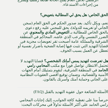
من إجراءات الاستدعاء.
الحق الخاص: هل يحق لي المطالبة بتعويض؟
نعم، وبكل تأكيد. بعد صدور الحكم في الحق العام (سجن
الجاني أو تغريمه للدولة)، يحق للمجني عليه رفع دعوى
بالحق الخاص للمطالبة بـ
التعويض المادي والمعنوي
عن
الضرر النفسي والرعب الذي عاشه. المحاكم في المنطقة
الشرقية والمملكة عامة أصبحت تقر تعويضات مجزية في
قضايا التهديد التي تثبت فيها إصابة الضحية بأضرار نفسية أو
تعطل عن العمل بسبب الخوف.
هل تعرضت لتهديد يمس أمانك الشخصي؟
قضايا التهديد لا
تحتمل الانتظار. تواصل فوراً مع مكتب
المحامي رامي
الحامد
في المنطقة الشرقية، لنقوم بتمثيلك أمام الجهات
الأمنية والقضائية، وضمان توقيع أقصى العقوبات النظامية
على الجاني وحماية أمنك وأسرتك بالقانون.
الأسئلة الشائعة حول عقوبة التهديد بالقتل (FAQ)
حرصاً منا على تغطية كافة الجوانب، إليك إجابات المحامي
رامي الحامد على أكثر الأسئلة تداولاً في محركات البحث: