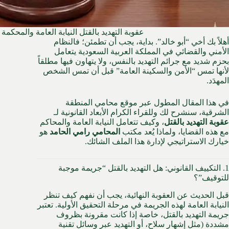
عقوبة التهديد بالقتل النيابة العامة والمحكم
أهلاً بك أخي “أبو خالد”. بداية، يجب أن تطمئن؛ فالنظام
الأمني والقضائي في المملكة العربية السعودية يتعامل
بحزم شديد مع جرائم التهديد بالنفس، ولا يتهاون فيها مطلقاً
لأنها تمس “الأمن والسكينة العامة” قبل أن تمس الشخص
المهدَد.
في هذا المقال المطول عبر موقع
محامي المنطقة
الشرقية
، سنشرح لك وللقراء الكرام الأبعاد القانونية لـ
عقوبة التهديد بالقتل
، وكيف تتعامل النيابة العامة والمحاكم
مع هذه القضايا، ولماذا يُعد مكتب
المحامي رامي الحامد
هو
خيارك الاستراتيجي لإدارة هذا الملف الشائك.
1. التكييف القانوني: هل التهديد بالقتل “جريمة موجبة
للتوقيف”؟
قبل الحديث عن العقوبة النهائية، يجب أن نفهم كيف تنظر
النيابة العامة لهذه الجريمة في مرحلة التحقيق الأولية. تعتبر
جريمة التهديد بالقتل، خاصة إذا كانت مقرونة بظروف
مشددة (مثل إشهار سلاح، أو التهديد عبر وسائل تقنية