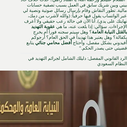
بيني وبين شريك سابق في العمل بسبب تصفية حسابات
مالية. تطور النقاش وقام بإرسال رسائل صوتية ونصية لي
عبر الواتساب يقول فيها حرفياً: (والله لأشرب من دمك،
نهايتك على يدي). أنا الآن في حالة رعب حقيقي ولا أعرف
الإجراءات. سؤالي: إذا بلغت عنه، ما هي
عقوبة التهديد
بالقتل النيابة العامة
؟ وهل سيتم سجنه فوراً أم يخرج
بكفالة؟ وهل يعتبر هذا تهديداً في الحق العام؟ أرجوكم
أفيدوني بشكل مفصل، وأحتاج
أفضل محامي جنائي
يتابع
قضيتي حتى يصدر الحكم.”
الرد القانوني المفصل: دليلك الشامل لجرائم التهديد في
النظام السعودي