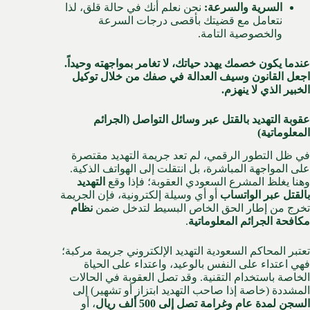
السرية والسرعة:
نحن نعلم أنك في حالة قلق، لذا
نتعامل مع قضيتك بأقصى درجات السرعة
والخصوصية التامة.
عندما يكون خصمك يهدد حياتك، لا تغامر بمواجهته وحيداً.
اجعل القانون وسيف العدالة في صفك من خلال توكيل
الخبير الذي لا ينهزم.
عقوبة التهديد بالقتل عبر وسائل التواصل (الجرائم
المعلوماتية)
في ظل التطور الرقمي، لم تعد جريمة التهديد مقتصرة
على المواجهة المباشرة، بل انتقلت إلى الهواتف الذكية.
وهنا يغلظ المشرع السعودي العقوبة؛ فإذا وقع
التهديد
بالقتل عبر الواتساب
أو أي وسيلة إلكترونية، فإن الجريمة
تخرج من إطار الحق الخاص البسيط لتدخل ضمن
نظام
مكافحة الجرائم المعلوماتية
.
تعتبر المحاكم السعودية التهديد الإلكتروني جريمة مركبة؛
فهي اعتداء على النفس بالوعيد، واعتداء على الحياة
الخاصة باستخدام التقنية. وقد تصل العقوبة في الحالات
المشددة (خاصة إذا صاحب التهديد ابتزاز أو تشهير) إلى
السجن لمدة عام وغرامة تصل إلى 500 ألف ريال
، أو