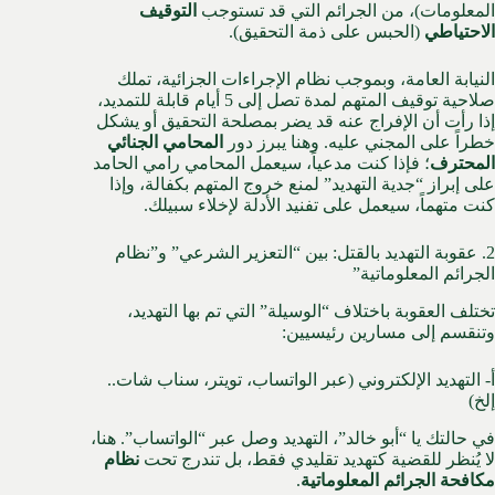
المعلومات)، من الجرائم التي قد تستوجب
التوقيف
الاحتياطي
(الحبس على ذمة التحقيق).
النيابة العامة، وبموجب نظام الإجراءات الجزائية، تملك
صلاحية توقيف المتهم لمدة تصل إلى 5 أيام قابلة للتمديد،
إذا رأت أن الإفراج عنه قد يضر بمصلحة التحقيق أو يشكل
خطراً على المجني عليه. وهنا يبرز دور
المحامي الجنائي
المحترف
؛ فإذا كنت مدعياً، سيعمل المحامي رامي الحامد
على إبراز “جدية التهديد” لمنع خروج المتهم بكفالة، وإذا
كنت متهماً، سيعمل على تفنيد الأدلة لإخلاء سبيلك.
2. عقوبة التهديد بالقتل: بين “التعزير الشرعي” و”نظام
الجرائم المعلوماتية”
تختلف العقوبة باختلاف “الوسيلة” التي تم بها التهديد،
وتنقسم إلى مسارين رئيسيين:
أ- التهديد الإلكتروني (عبر الواتساب، تويتر، سناب شات..
إلخ)
في حالتك يا “أبو خالد”، التهديد وصل عبر “الواتساب”. هنا،
لا يُنظر للقضية كتهديد تقليدي فقط، بل تندرج تحت
نظام
مكافحة الجرائم المعلوماتية
.