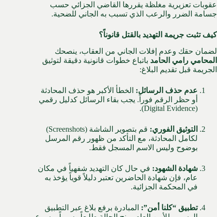
عقوبات تعزيرية مغلظة يقررها القاضي الجزائي حسب
جسامة الضرر والرعب الذي تسبب به الجاني للضحية.
كيف تثبت جريمة التهديد بالقتل قانوناً؟
لضمان حقك وعدم إفلات الجاني من العقاب، ينصحك
المحامي رامي الحامد
باتباع خطوات قانونية دقيقة لتوثيق
الجريمة قبل تقديم البلاغ:
عدم حذف الرسائل:
الخطأ الأكبر هو حذف المحادثة
أو حظر الرقم فوراً. يجب بقاء الرسائل كدليل رقمي
(Digital Evidence).
التوثيق الفوري:
قم بتصوير الشاشة (Screenshots)
لكامل المحادثة، مع التأكد من ظهور رقم المرسل
بوضوح وليس الاسم المسجل فقط.
شهادة الشهود:
في حال كان التهديد شفهياً في مكان
عام، فإن شهادة الحاضرين تعتبر دليلاً قوياً يؤخذ به
في المحكمة الجزائية.
تطبيق “كلنا أمن”:
المبادرة برفع بلاغ عبر التطبيق
الرسمي للأمن العام يمنح الحالة طابعاً رسمياً ويسرع