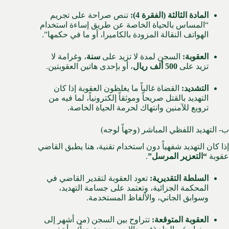
المادة الثالثة (الفقرة 4):
تنص صراحة على تجريم
“المساس بالحياة الخاصة عن طريق إساءة استخدام
الهواتف النقالة المزودة بالكاميرا، أو ما في حكمها”.
العقوبة:
السجن لمدة لا تزيد على
سنة
، وغرامة لا
تزيد على
500 ألف ريال
، أو بإحدى هاتين العقوبتين.
التشديد:
القضاة غالباً ما يغلظون العقوبة إذا كان
التهديد بالقتل صريحاً وموثقاً إلكترونياً، لما فيه من
ترويع للآمنين وانتهاك لحرمة الحياة الخاصة.
ب- التهديد اللفظي المباشر (وجهاً لوجه)
إذا كان التهديد شفهياً دون استخدام تقنية، هنا يطبق القاضي
عقوبة
“التعزير المرسل”
.
السلطة التقديرية:
تعود العقوبة لتقدير القاضي في
المحكمة الجزائية، وتعتمد على جسامة التهديد،
وسوابق الجاني، والألفاظ المستخدمة.
العقوبة المتوقعة:
تتراوح بين السجن (من أشهر إلى