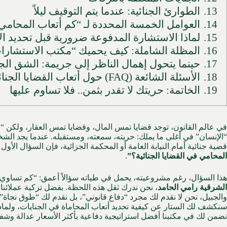
13.
الطوارئ الجنائية: عندما يتم التوقيف ليلاً
14.
العوامل الخمسة المحددة لـ “كم أتعاب المحامي ف
15.
لماذا الاستشارة المدفوعة ضرورية قبل تحديد ال
16.
المظلة الشاملة: كيف يحميك “مكتب الاستشارا
17.
حينما يتحول إهمال الناظر إلى جريمة: الشق الجن
18.
الأسئلة الشائعة (FAQ) حول أتعاب القضايا الجنائية
19.
الخاتمة: حريتك لا تقدر بثمن.. فلا تساوم عليها
في عالم القانون، توجد قضايا تمس المال، وقضايا تمس العقار، ولكن “ال
“الإنسان” في أغلى ما يملك: حريته، سمعته، ومستقبله. عندما يجد الشخص
قضية جنائية أمام النيابة العامة أو المحكمة الجزائية، فإن السؤال الأول 
المحامي في القضايا الجنائية؟”
.
هذا السؤال، رغم مشروعيته، يحمل في طياته سؤالاً أعمق: “كم تساوي
الشرقية رامي الحامد
، نحن ندرك ثقل هذه اللحظة. بفضل تزكية عملائنا 
والجبيل، نحن لا نقدم لك مجرد “دفاع قانوني”، بل نقدم لك “طوق نجاة”
سنكشف لك الستار عن كيفية تحديد أتعاب المحاماة في الجنايات، ولماذ
نضمن لك في مكتبنا أفضل استراتيجية دفاعية بأكثر الأسعار عدالة وشفا