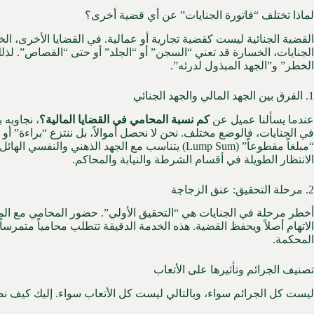
لماذا تختلف “فاتورة الجنايات” عن أي قضية أخرى؟
القضية الجنائية ليست كقضية تجارية أو عمالية. في القضايا الأخرى، ال
الجنايات، الخسارة قد تعني “السجن” أو “الجلد” أو حتى “القصاص”. لذل
الخطر” و”الجهد المبذول لدرئه”.
1. الفرق بين الجهد المالي والجهد الجنائي
عندما يسألنا عميل عن
كم نسبة المحامي في القضايا المالية؟
، نجاوبه 
في الجنايات، فالوضع مختلف. نحن لا نحصل أموالاً، بل ننتزع “براءة” أو ت
“مبلغاً مقطوعاً” (Lump Sum) يتناسب مع الجهد الذهني وا
الانتظار الطويلة في أقسام الشرطة والنيابة والمحاكم.
2. مرحلة التحقيق: عنق الزجاجة
أخطر مرحلة في الجنايات هي “التحقيق الأولي”. حضور المحامي مع المتهم
الاتهام أصلاً ويحفظ القضية. هذه الخدمة الدقيقة تتطلب محامياً متمرسا
المحكمة.
تصنيف الجرائم وتأثيرها على الأتعاب
ليست كل الجرائم سواء، وبالتالي ليست كل الأتعاب سواء. إليك كيف ن