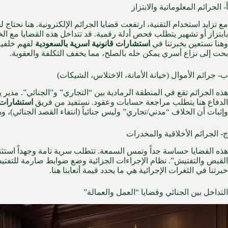
أ- الجرائم المعلوماتية والابتزاز
مع تزايد استخدام التقنية، ارتفعت قضايا الجرائم الإلكترونية. هنا نحتاج ل
بابتزاز أو تشهير يتطلب فحص أدلة رقمية. قد تتداخل هذه القضايا مع الخ
وهنا نستعين بخبرتنا في
استشارات قانونية اسرية بالسعودية
لفهم خلفية
بحت إلى نزاع أسري يمكن حله بالصلح، مما يخفف التكلفة والعقوبة.
ب- جرائم الأموال (خيانة الأمانة، الاختلاس، الشيكات)
هذه الجرائم تقع في المنطقة الرمادية بين “التجاري” و”الجنائي”. مدير 
الدفاع هنا يتطلب مراجعة حسابات وعقود. نستفيد من فريق
استشارات ق
وإثبات أن الخلاف “مدني/تجاري” وليس جنائياً (انتفاء القصد الجنائي)، 
ج- الجرائم الأخلاقية والمخدرات
هذه القضايا حساسة جداً وتمس السمعة. تتطلب سرية تامة وجهداً استثن
القبض والتفتيش”.
نظام الإجراءات الجزائية
وضع ضوابط صارمة للتفتيش؛ 
خبرتنا في الثغرات الإجرائية هي ما يحدد قيمة أتعابنا هنا.
التداخل بين الجنائي وقضايا “العمل والعمالة”