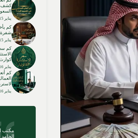
كم اتع
كشف شا
السعود
يناير 15, 2026
كم يأخ
شفرة ا
يناير 15, 2026
كم سعر
الاستث
كوارث 
يناير 16, 2026
كم أتع
العمال
لاسترد
يناير 16, 2026
مكتب ا
الحامد 