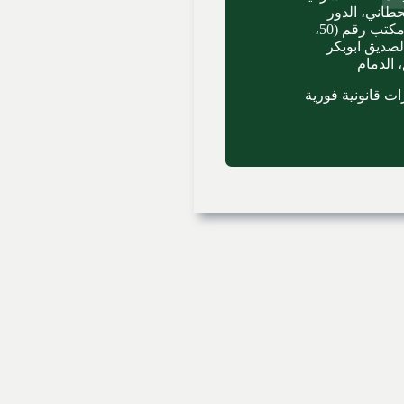
حطاني، الدور
الثاني، مكتب رقم (50،
الصديق ابوبكر
 الدمام
ت قانونية فورية