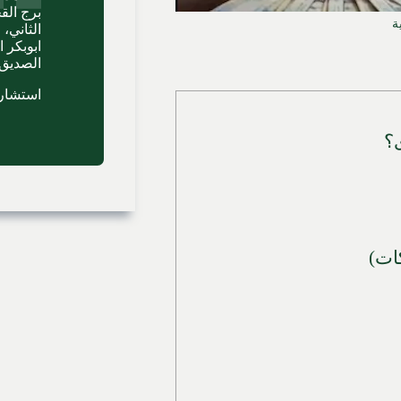
برج الق
ة
ابوبكر 
الصديق،
استشارا
ى؟
كات)