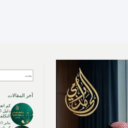
لا
توجد
نتائج
آخر المقالات
كم اتع
دليل ا
التكلفة
يناير 15, 2026