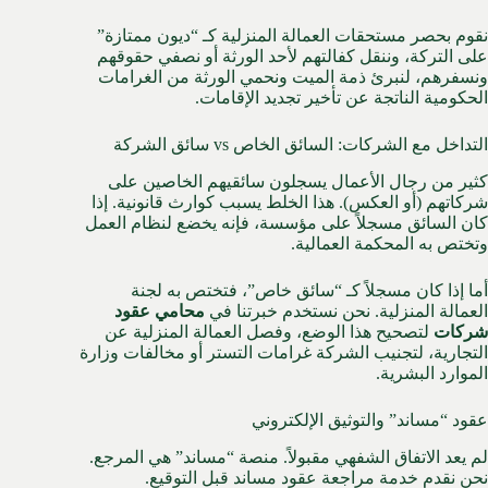
نقوم بحصر مستحقات العمالة المنزلية كـ “ديون ممتازة”
على التركة، وننقل كفالتهم لأحد الورثة أو نصفي حقوقهم
ونسفرهم، لنبرئ ذمة الميت ونحمي الورثة من الغرامات
الحكومية الناتجة عن تأخير تجديد الإقامات.
التداخل مع الشركات: السائق الخاص vs سائق الشركة
كثير من رجال الأعمال يسجلون سائقيهم الخاصين على
شركاتهم (أو العكس). هذا الخلط يسبب كوارث قانونية. إذا
كان السائق مسجلاً على مؤسسة، فإنه يخضع لنظام العمل
وتختص به المحكمة العمالية.
أما إذا كان مسجلاً كـ “سائق خاص”، فتختص به لجنة
العمالة المنزلية. نحن نستخدم خبرتنا في
محامي عقود
شركات
لتصحيح هذا الوضع، وفصل العمالة المنزلية عن
التجارية، لتجنيب الشركة غرامات التستر أو مخالفات وزارة
الموارد البشرية.
عقود “مساند” والتوثيق الإلكتروني
لم يعد الاتفاق الشفهي مقبولاً. منصة “مساند” هي المرجع.
نحن نقدم خدمة مراجعة عقود مساند قبل التوقيع.