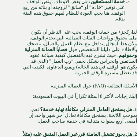
خدمة المستحقين:
في بعض الأوقاف، ينص الواقف
على توفير “خادم” أو “سائق” لزوجته أو بناته من ريع
الوقف. هنا يجب العودة للنظام لفهم حقوق هذه الفئة
بدقة.
لذا، كجزء من حماية الوقف، يجب على الناظر أن يكون
ملماً بحقوق وواجبات الفئات العمالية التي تخدم الوقف.
ولأن هذا المجال يتداخل مع نظام العمل والعمال، ننصحك
بالاطلاع على دليلنا المتخصص حول
قضايا العمالة المنزلية
وحقوقهم
، حيث نشرح فيه بالتفصيل كيفية صياغة عقود
السائقين والحراس بشكل يحمي “رب العمل” (الذي قد
يكون هو الوقف في هذه الحالة) ويمنع الدعاوى الكيدية التي
قد تعطل مسيرة الوقف الخيرية.
الأسئلة الشائعة (FAQ) حول العمالة المنزلية
إليك إجابات لأكثر 8 أسئلة تكراراً في البيوت السعودية:
1. هل يستحق العامل المنزلي مكافأة نهاية خدمة؟
نعم،
بموجب اللائحة، يستحق مكافأة تعادل أجر شهر واحد، إن
أمضى أربع سنوات متتالية في خدمة صاحب العمل.
2. هل يجوز تشغيل العاملة في غير العمل المتفق عليه (مثلاً