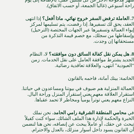
راحة أسبوعي (غالباً الجمعة، أو حسب الاتفاق).
7. العاملة ترفض السفر خروج نهائي، ماذا أفعل؟
إذا انتهى
العقد، يحق لك تسفيرها. إذا رفضت، يتم تسليمها لمركز
إيواء العمالة وتسفيرها عبر الجهات المختصة (الترحيل)
وإسقاطها من سجلك، مع خصم قيمة التذكرة من
مستحقاتها إن وجدت.
8. هل يمكن نقل كفالة السائق دون موافقته؟
لا، النظام
الجديد يشترط موافقة العامل على نقل الخدمات. زمن
“العبودية” انتهى، والعلاقة تعاقدية رضائية.
الخاتمة: بيتك أمانة، فاحمه بالقانون
العمالة المنزلية هم ضيوف في بيوتنا ومساعدون في حياتنا.
استقرار العلاقة معهم يعني استقرار المنزل وراحة البال.
النزاع معهم يعني توتراً يومياً ومخاطر لا تحمد عقباها.
في
محامي المنطقة الشرقية رامي الحامد
، نحن نملك
الخبرة والحكمة لإدارة هذا الملف الشائك. سواء كنت كفيلاً
تبحث عن حقك، أو عاملاً يبحث عن إنصافه، نحن هنا لنضمن
أن القانون يسود داخل أسوار منزلك، بالعدل والاحترام.