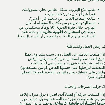
تقديم بلاغ الهروب بشكل نظامي يخلي مسؤوليتك
فوراً عن أي جريمة يرتكبها الهارب.
متابعة إسقاط العامل من سجلك في “أبشر”.
المطالبة بالتعويض من مكتب الاستقدام إذا كان
الهروب خلال فترة التجربة (90 يوماً)، مستفيدين من
خبرتنا في
استشارات قانونية تجارية
لمراجعة عقد
الاستقدام وإلزام المكتب بالتعويض أو الاستبدال فوراً.
2. رفض العمل والمماطلة
إذا امتنعت العاملة عن العمل دون سبب مشروع، فهذا
خرق للعقد. نقدم استشارة حول كيفية توثيق الرفض
(محاضر شرطة أو شهود)، ورفع دعوى أمام اللجنة
المختصة لترحيلها على حسابها الخاص (أو من مستحقاتها)
وليس على حسابك، وحرمانها من العودة للمملكة للعمل،
ليكون عبرة.
3. جرائم السرقات والخيانة
إذا اكتشفت سرقة أو إهمالاً أدى لضرر (حرق منزل، إتلاف
سيارة). هذه ليست مجرد مخالفة عمالية، بل جنائية. عبر
خدمة استشارات قانونية 24 ساعة
، يوجهك فريق الطوارئ