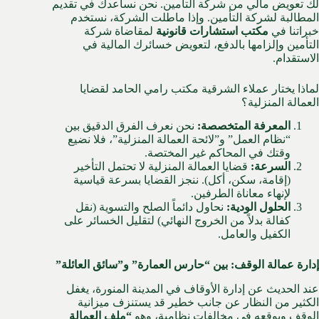
لك تعويض مالي من شركة التأمين. نحن نساعدك في تقديم
المطالبة لشركة التأمين. وإذا ماطلت الشركة، نستخدم
خبراتنا في
مكتب استشارات قانونية
لمقاضاة شركة
التأمين وإلزامها بالدفع، لتعويض خسائرك المالية في
الاستقدام.
لماذا يختار عملاء الشرقية مكتب رامي الحامد لقضايا
العمالة المنزلية؟
المعرفة المتخصصة:
نحن نعرف الفرق الدقيق بين
“نظام العمل” و”لائحة العمالة المنزلية”، فلا نضيع
وقتك في المحاكم غير المختصة.
السرعة:
قضايا العمالة المنزلية لا تحتمل التأخير
(إقامة، سكن، أكل). ننجز القضايا بسرعة قياسية
لإنهاء معاناة الطرفين.
الحلول الودية:
نحاول دائماً الصلح والتسوية (نقل
كفالة بدلاً من الخروج النهائي) لتقليل الخسائر على
الكفيل والعامل.
إدارة عمالة الوقف: بين “حارس العمارة” و”سائق العائلة”
عند الحديث عن إدارة الأوقاف في المدينة المنورة، يغفل
الكثير من النظار عن جانب خطير قد يستنزف ميزانية
الوقف ويوقعه في مخالفات نظامية، وهو
“ملف العمالة