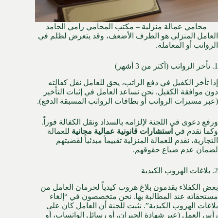
محامي عمالة منزلية – مكتب المحامي رامي الحامد
العامل المنزلي هو الطرف الأضعف، وقد يتعرض لظلم في
الرواتب أو المعاملة.
1. تأخر الرواتب (أكثر من 3 أشهر)
إذا تأخر الكفيل في دفع الراتب، يحق للعامل نقل كفالته
دون موافقة الكفيل. نحن نساعد العامل في إثبات التأخير
(عبر مسيرات الرواتب أو بطاقات الرواتب المسبقة الدفع).
ورفع دعوى في اللجنة لإلزامه بالسداد ونقل الكفالة فوراً.
وكما نقدم في
استشارات قانونية عمالية مجانية
للعمالة
التجارية، نقدم للعمالة المنزلية تقييماً مبدئياً لقضيتهم
لضمان عدم ضياع حقوقهم.
2. بلاغات الهروب الكيدية
بعض الكفلاء يقدمون بلاغ هروب كيدياً لحرمان العامل من
مستحقاته عند المطالبة بها. نحن متخصصون في “إلغاء
بلاغات الهروب الكيدية”. نثبت للجنة أن العامل كان على
رأس العمل (عبر شهادة الجيران، أو رسائل الواتساب، أو