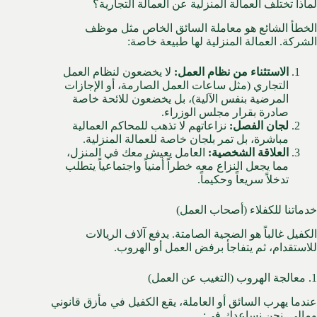
لماذا تختلف العمالة المنزلية عن العمالة التجارية؟
الخطأ الشائع هو معاملة السائق الخاص مثل موظف
الشركة. العمالة المنزلية لها طبيعة خاصة:
الاستثناء من نظام العمل:
لا يخضعون لنظام العمل
التجاري (مثل ساعات العمل الصارمة، أو الإجازات
المرضية بنفس الآلية)، بل يخضعون للائحة خاصة
صادرة بقرار مجلس الوزراء.
لجان الفصل:
نزاعاتهم لا تذهب للمحاكم العمالية
مباشرة، بل تمر بلجان خاصة للعمالة المنزلية.
العلاقة الشخصية:
العامل يعيش معك في المنزل،
مما يجعل النزاع معه خطراً أمنياً واجتماعياً يتطلب
تدخلاً سريعاً وحكيماً.
خدماتنا للكفلاء (أصحاب العمل)
الكفيل غالباً هو الضحية الصامتة. يدفع آلاف الريالات
للاستقدام، ثم يتفاجأ برفض العمل أو الهروب.
1. معالجة الهروب (التغيب عن العمل)
عندما يهرب السائق أو العاملة، يقع الكفيل في مأزق قانوني
ومالي. نحن نساعدك في: