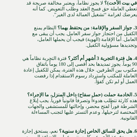
في بيت الأخت)؟
لا يجوز نظاماً، ويعتبر مخالفة صريحة قد
تعطي العاملة حق فسخ العقد وطلب التعويض. كما أنه
يعرضك لغرامة “تشغيل العمالة لدى الغير”.
3. جواز السفر والإقامة: من يحتفظ بهما؟
النظام يمنع
الكفيل من احتجاز جواز سفر العامل. يجب أن يبقى مع
العامل. أما الإقامة (الهوية) فيجب أن يحملها العامل،
وتجديدها مسؤولية الكفيل.
4. هل فترة التجربة 3 أشهر أم أكثر؟
فترة التجربة نظاماً هي
90 يوماً. يجوز تمديدها بحد أقصى إلى 180 يوماً باتفاق
مكتوب بين الطرفين. خلال هذه الفترة، يمكن للكفيل إعادة
العاملة للمكتب واسترداد رسوم الاستقدام إذا رفضت
العمل أو لم تكن كفؤاً.
5. الخادمة حملت (حمل سفاح) داخل المنزل، ما الإجراء؟
هذه كارثة تتطلب هدوءاً وتصرفاً قانونياً فورياً. يجب إبلاغ
الشرطة فوراً لفتح محضر، وإحالتها للمستشفى والجهات
المختصة لترحيلها، وعدم التستر عليها لتجنب المساءلة
القانونية.
6. هل يحق للسائق الخاص إجازة سنوية؟
نعم، يستحق إجازة
شهر مدفوعة الأجر عن كل سنتين عمل، بالإضافة إلى يوم