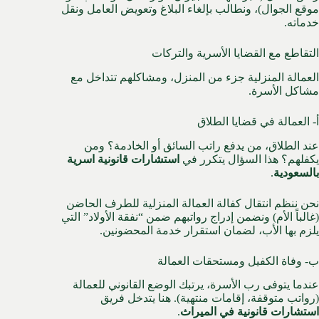
موقع الجوال)، ونطالب بإلغاء البلاغ وتعويض العامل ونقل
خدماته.
التقاطع مع القضايا الأسرية والتركات
العمالة المنزلية جزء من المنزل، ومشاكلهم تتداخل مع
مشاكل الأسرة.
أ- العمالة في قضايا الطلاق
عند الطلاق، من يدفع راتب السائق أو الخادمة؟ ومن
يكفلهم؟ هذا السؤال يتكرر في
استشارات قانونية اسرية
بالسعودية
.
نحن ننظم انتقال كفالة العمالة المنزلية للطرف الحاضن
(غالباً الأم) ونضمن إدراج رواتبهم ضمن “نفقة الأولاد” التي
يلزم بها الأب، لضمان استقرار خدمة المحضونين.
ب- وفاة الكفيل ومستحقات العمالة
عندما يتوفى رب الأسرة، يرتبك الوضع القانوني للعمالة
(رواتب متوقفة، إقامات منتهية). هنا يتدخل فريق
استشارات قانونية في الميراث
.