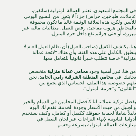
في المجتمع السعودي، تعتبر العمالة المنزلية (سائقين،
عاملات، طباخين، حراس) جزءاً لا يتجزأ من النسيج اليومي
للأسر. ولكن، هذه العلاقة الوثيقة غالباً ما تكون محفوفة
بالمخاطر. هروب مفاجئ، رفض للعمل، مطالبات مالية غير
مبررة، أو حتى جرائم تقع داخل حرم المنزل.
هنا، يكتشف الكفيل (صاحب العمل) أن نظام العمل العام لا
ينطبق بالكامل على هذه الفئة، وأن هناك “لائحة عمالة
منزلية” خاصة تتطلب خبيراً قانونياً للتعامل معها.
من هنا، تبرز أهمية وجود
محامي عمالة منزلية
متخصص
بجانبك. في
محامي المنطقة الشرقية رامي الحامد
، نحن
نفهم خصوصية هذا الملف الحساس الذي يجمع بين
“القانون” و”حرمة المنزل”.
بفضل تزكية عملائنا لنا كأفضل المحامين في الدمام والخبر
والجبيل من حيث الأسعار وجودة الخدمة، نقدم لك اليوم
دليلاً شاملاً لحماية حقوقك ككفيل أو كعامل، وكيف نستخدم
أدواتنا القانونية لإنهاء النزاعات عبر لجان الفصل في
منازعات العمالة المنزلية بسرعة وحسم.