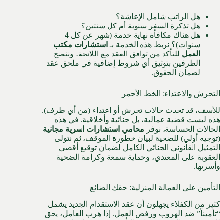
هل الراتب شامل الإعاشة؟
هل تذكرة السفر سنوية أم كل سنتين؟
هل هناك مكافأة نهاية خدمة (شهر عن كل 4
سنوات)؟ نربط هذه الخدمة بـ
استشارات مكتب
العمل
للتأكد من توافق العقد مع اللائحة، وننصح
الطرفين بتوثيق أي شروط إضافية في ملحق عقد
لضمان الحقوق.
التحرش والاعتداء: الخط الأحمر
للأسف، قد تحدث حالات تحرش أو اعتداء (من أي طرف).
هذه ليست قضية عمالية، بل جنائية وأخلاقية. في هذه
الحالات الحساسة، نوفر
محامي استشارات اسرية مجانية
(توجيه أولي) للضحية لبيان خطورة الموقف، ثم نتولى
التمثيل القانوني الجنائي الكامل لضمان توقيع أقصى
العقوبة على المعتدي، وحماية سمعة وكرامة الضحية
وأسرتها.
التأمين على العمالة المنزلية: حقك الضائع
كثير من الكفلاء يجهلون أن عقد الاستقدام الجديد يشمل
“تأميناً” ضد الهروب ورفض العمل. إذا هرب العامل، يحق