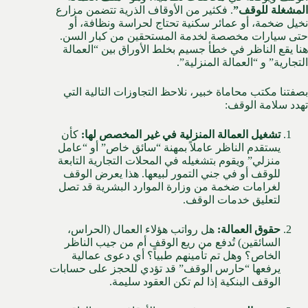
المشغلة للوقف”
. فكثير من الأوقاف الذرية تتضمن مزارع
نخيل ضخمة، أو عمائر سكنية تحتاج لحراسة ونظافة، أو
حتى سيارات مخصصة لخدمة المستحقين من كبار السن.
هنا يقع الناظر في خطأ جسيم بخلط الأوراق بين “العمالة
التجارية” و “العمالة المنزلية”.
بصفتنا مكتب محاماة خبير، نلاحظ التجاوزات التالية التي
تهدد سلامة الوقف:
تشغيل العمالة المنزلية في غير المخصص لها:
كأن
يستقدم الناظر عاملاً بمهنة “سائق خاص” أو “عامل
منزلي” ويقوم بتشغيله في المحلات التجارية التابعة
للوقف أو في جني التمور لبيعها. هذا يعرض الوقف
لغرامات ضخمة من وزارة الموارد البشرية قد تصل
لتعليق خدمات الوقف.
حقوق العمالة:
هل رواتب هؤلاء العمال (الحراس،
السائقين) تُدفع من ريع الوقف أم من جيب الناظر
الخاص؟ وهل تم تأمينهم طبياً؟ أي دعوى عمالية
يرفعها “حارس الوقف” قد تؤدي للحجز على حسابات
الوقف البنكية إذا لم تكن العقود سليمة.