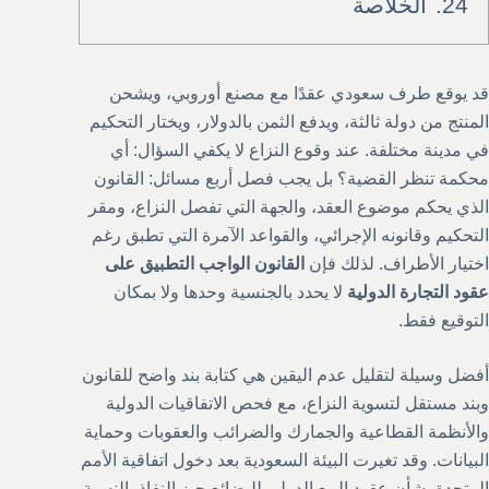
24.
الخلاصة
قد يوقع طرف سعودي عقدًا مع مصنع أوروبي، ويشحن
المنتج من دولة ثالثة، ويدفع الثمن بالدولار، ويختار التحكيم
في مدينة مختلفة. عند وقوع النزاع لا يكفي السؤال: أي
محكمة تنظر القضية؟ بل يجب فصل أربع مسائل: القانون
الذي يحكم موضوع العقد، والجهة التي تفصل النزاع، ومقر
التحكيم وقانونه الإجرائي، والقواعد الآمرة التي تطبق رغم
اختيار الأطراف. لذلك فإن
القانون الواجب التطبيق على
عقود التجارة الدولية
لا يحدد بالجنسية وحدها ولا بمكان
التوقيع فقط.
أفضل وسيلة لتقليل عدم اليقين هي كتابة بند واضح للقانون
وبند مستقل لتسوية النزاع، مع فحص الاتفاقيات الدولية
والأنظمة القطاعية والجمارك والضرائب والعقوبات وحماية
البيانات. وقد تغيرت البيئة السعودية بعد دخول اتفاقية الأمم
المتحدة بشأن عقود البيع الدولي للبضائع حيز النفاذ بالنسبة