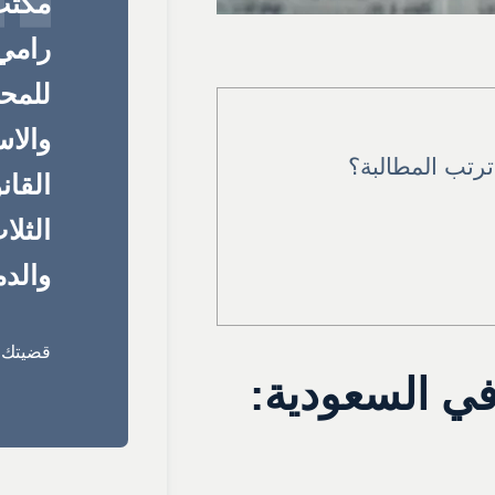
مكتب
رامي 
للمحا
والا
رتب المطالبة؟
القان
الثلا
والدم
قضيتك ق
في السعودية: