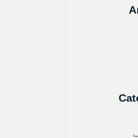
A
Cat
ية