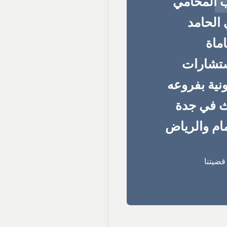
 المحامي
الحامد
ماة
ستشارات
ونية بفروعه
ث في جدة
ام والرياض
ضيتنا