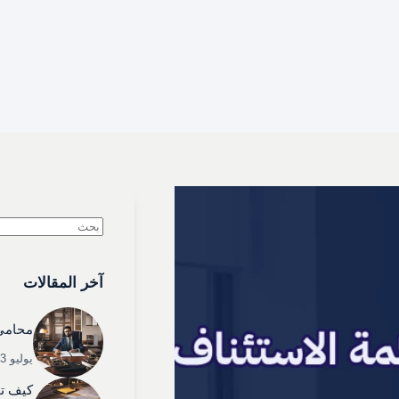
لا
توجد
آخر المقالات
نتائج
محامي 
يوليو 3, 2025
كيف تخ