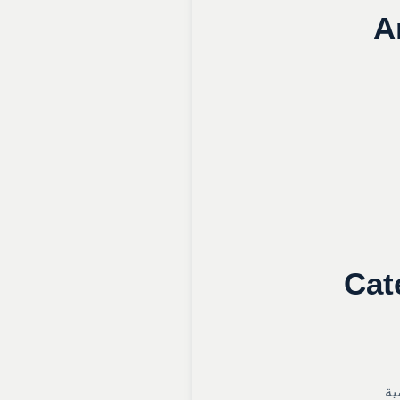
A
Cat
ية