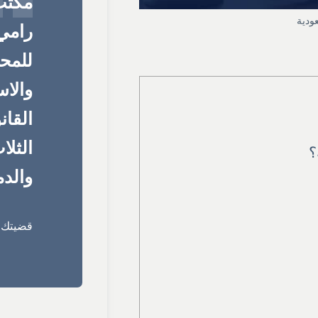
مكتب
ودية
رامي 
للمحا
والا
القان
الثلا
؟
والدم
قضيتك ق