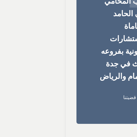
 المحامي
الحامد
ماة
ستشارات
ونية بفروعه
ث في جدة
ام والرياض
ضيتنا