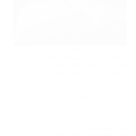
تعد صحيفة الدعوى الوثيقة التي يبدأ بها المدعي
مطالبته أمام المحكمة، ومنها تتعرف الدائرة على
أطراف النزاع ووقائعه وطلباته وأسانيده
ومستنداته. ولذلك فإن استخدام «نموذج صحيفة
دعوى جاهزة» لا يعني نسخ نص واحد لكل القضايا،
بل يعني الاستفادة من هيكل…
المحامي رامي الحامد
يوليو 28, 2025
استشارات قانونية
,
محامي
نموذج لائحة دعوى سعودية: البيانات