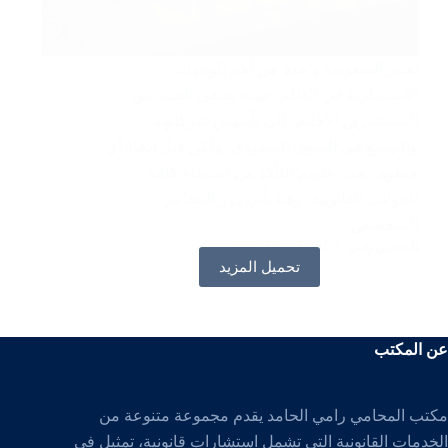
تعتبر السعودية واحدة من أهم الوجهات
الاستثمارية في العالم، حيث يسعى العديد من
المستثمرين الأجانب إلى تأسيس شركاتهم
والتوسع في السوق السعودي. ولكن قبل اتخاذ أي
خطوة، يجب عليهم التأكد من استيفاء كافة
الجوانب القانونية، وهنا يأتي دور المحامي
المتخصص…
المحامي رامي
أغسطس 30, 2025
تحميل المزيد
عن المكتب
مكتب المحامي رامي الحامد يقدم مجموعة متنوعة من
الخدمات القانونية التي تشمل استشارات قانونية، تمثيل في