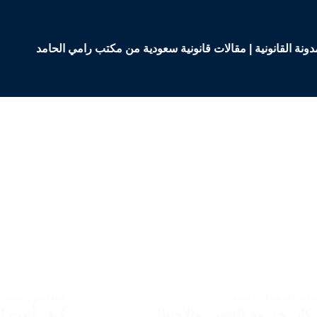
دونة القانونية | مقالات قانونية سعودية من مكتب رامي الحامد
نائية
,
استشارات قانونية
قضايا أحوال شخصية
ركان جريمة النصب والاحتيال
كيف أثبت ل