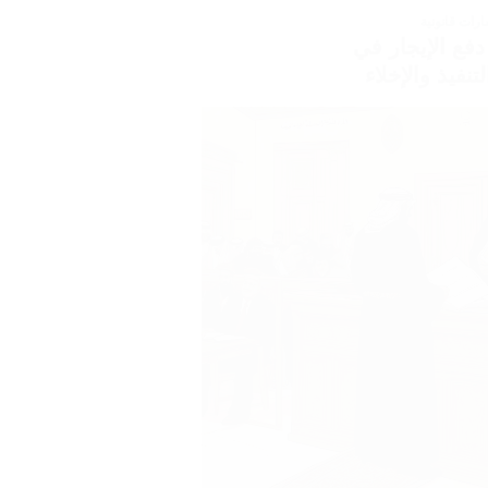
رات قانونية
فع الإيجار في
تنفيذ والإخلاء