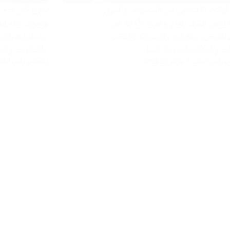
ركان الاختلاس في السعودية، والفرق
شرح آثار عدم د
ختلاس المال العام وخيانة الأمانة في
وتحويل عقد إيجا
 الخاص، والحيازة والاستيلاء والقصد
والمطالبة بالأج
بات والدفاع واسترداد المال.
والإنذارات والد
ي رامي الحامد
يوليو 31, 2025
المحامي رامي الحام