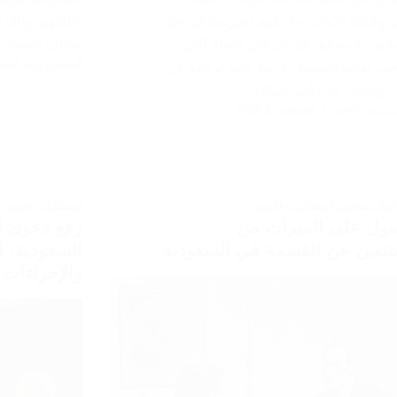
ي وخيانة الأمانة، ولا تقوم الجريمة في حق
والشهود والقرا
ص إلا بتحقق تلك الأركان كاملة لكي
وطلب الفسخ وال
المحامي رامي الحام
ب توقيع العقوبة للازمة عليه لردعه عن
، ويفصل لك الأمر بشكل…
ي رامي الحامد
أغسطس 2, 2025
أحوال شخصية
,
استشارات قانونية
استشارات قانونية
ول على الميراث من
رفع دعوى ا
تنعين عن القسمة في السعودية
السعودية: ا
والإجراءات