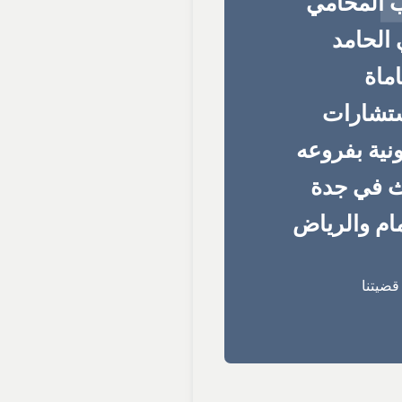
 المحامي
الحامد
ماة
ستشارات
ونية بفروعه
ث في جدة
ام والرياض
ضيتنا