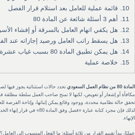
10.
قائمة عملية للعامل بعد استلام قرار الفصل
11.
أهم 3 أسئلة شائعة عن المادة 80
12.
هل يكفي اتهام العامل بالسرقة أو إفشاء الأسرار 
13.
هل يسقط راتب العامل ورصيد إجازاته عند الفصل 
14.
هل يمكن تطبيق المادة 80 بسبب غياب عشرة أيام فقط؟
15.
خلاصة عملية
المادة 80 من نظام العمل السعودي
تحدد حالات استثنائية يجوز فيها 
مكافأة أو إشعار أو تعويض، لكنها لا تمنح صاحب العمل سلطة مطلقة ف
تحقق حالة نظامية محددة، ووجود وقائع يمكن إثباتها، وإتاحة الفرصة ل
لذلك فإن مجرد كتابة عبارة «فصل وفق ا
الإنهاء.
عمليًا، يبدأ تقييم القرار من ثلاثة أسئلة: ما الفعل المنسوب إلى العامل