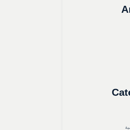
A
Cat
ية