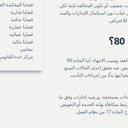
قضايا المحكمة الع
ات ضعيف، أو تكون المخالفة ثابتة لكن
قضايا تجارية
ى غياب دون استكمال الإنذارات والمدد
قضايا جنائية
 للاعتراض.
قضايا عقارية
قضايا عمالية
قضايا مالية
محامي
مركز جدة القانوني
الأصل أن إنهاء عقد العمل يرتب آثارًا مالية وإجرائية تختلف بحسب نوع العقد وسبب الانتهاء. أما المادة 80
عويض عند تحقق إحدى الحالات التسع
خدامها بدلًا من إجراءات التأديب
ُدفع، وبدلات مستحقة، ورصيد إجازات وفق ما
بط بمكافأة نهاية الخدمة أو التعويض
رح
المادة 77 من نظام العمل
.