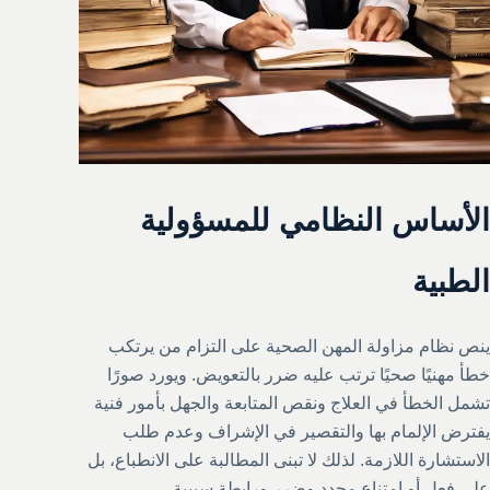
الأساس النظامي للمسؤولية
الطبية
ينص نظام مزاولة المهن الصحية على التزام من يرتكب
خطأ مهنيًا صحيًا ترتب عليه ضرر بالتعويض. ويورد صورًا
تشمل الخطأ في العلاج ونقص المتابعة والجهل بأمور فنية
يفترض الإلمام بها والتقصير في الإشراف وعدم طلب
الاستشارة اللازمة. لذلك لا تبنى المطالبة على الانطباع، بل
على فعل أو امتناع محدد وضرر ورابطة سببية.