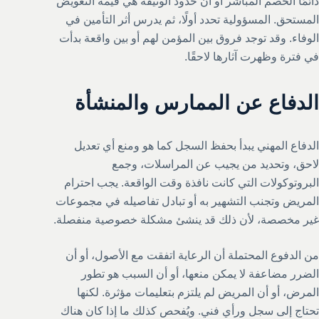
دائمًا الخصم المباشر أو أن حدود الوثيقة هي قيمة التعويض
المستحق. المسؤولية تحدد أولًا، ثم يدرس أثر التأمين في
الوفاء. وقد توجد فروق بين المؤمن لهم أو بين واقعة بدأت
في فترة وظهرت آثارها لاحقًا.
الدفاع عن الممارس والمنشأة
الدفاع المهني يبدأ بحفظ السجل كما هو ومنع أي تعديل
لاحق، وتحديد من يجيب عن المراسلات، وجمع
البروتوكولات التي كانت نافذة وقت الواقعة. يجب احترام
المريض وتجنب التشهير به أو تبادل تفاصيله في مجموعات
غير مخصصة، لأن ذلك قد ينشئ مشكلة خصوصية منفصلة.
من الدفوع المحتملة أن الرعاية اتفقت مع الأصول، أو أن
الضرر مضاعفة لا يمكن منعها، أو أن السبب هو تطور
المرض، أو أن المريض لم يلتزم بتعليمات مؤثرة. لكنها
تحتاج إلى سجل ورأي فني. ويُفحص كذلك ما إذا كان هناك