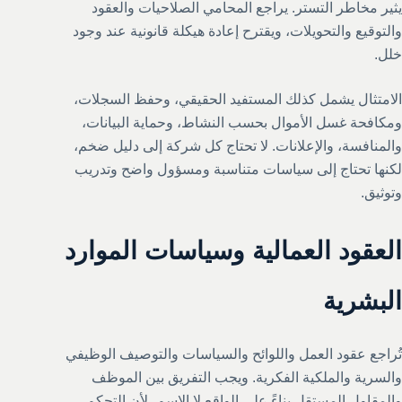
يثير مخاطر التستر. يراجع المحامي الصلاحيات والعقود
والتوقيع والتحويلات، ويقترح إعادة هيكلة قانونية عند وجود
خلل.
الامتثال يشمل كذلك المستفيد الحقيقي، وحفظ السجلات،
ومكافحة غسل الأموال بحسب النشاط، وحماية البيانات،
والمنافسة، والإعلانات. لا تحتاج كل شركة إلى دليل ضخم،
لكنها تحتاج إلى سياسات متناسبة ومسؤول واضح وتدريب
وتوثيق.
العقود العمالية وسياسات الموارد
البشرية
تُراجع عقود العمل واللوائح والسياسات والتوصيف الوظيفي
والسرية والملكية الفكرية. ويجب التفريق بين الموظف
والمقاول المستقل بناءً على الواقع لا الاسم، لأن التحكم