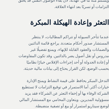
ويستلم منه ما في عهدته، لأن بقاء الوصول التقني قد يخلق
التزامات أو تسربًا بعد انتهاء العلاقة.
التعثر وإعادة الهيكلة المبكرة
عندما تتأخر السيولة أو تتراكم المطالبات، لا ينتظر
المستشار صدور أحكام متعددة. يراجع قائمة الدائنين
والضمانات والعقود القابلة للإنهاء، ويمنع تفضيلًا غير
مدروس أو نقل أصول يضر بالدائنين. وقد تكون المفاوضات
أو إعادة الجدولة أو أحد إجراءات الإفلاس خيارًا نظاميًا
بحسب الوضع، لكن القرار يحتاج إلى بيانات مالية حديثة.
التدخل المبكر يحافظ على قيمة النشاط ويمنح الإدارة
خيارات أكثر. أما الاستمرار في توقيع التزامات لا تستطيع
الشركة الوفاء بها أو إخفاء التعثر عن الشركاء فقد يزيد
مسؤولية المديرين. ويتعاون المحامي مع المستشار المالي
لوضع سيناريو استمرار أو بيع أو تصفية منضبطة.