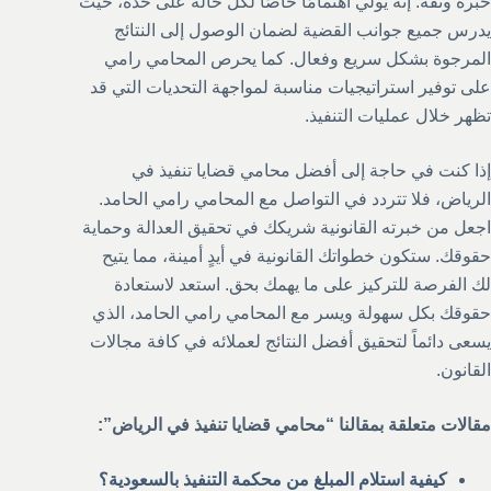
خبرة وثقة. إنه يولي اهتمامًا خاصًا لكل حالة على حدة، حيث
يدرس جميع جوانب القضية لضمان الوصول إلى النتائج
المرجوة بشكل سريع وفعال. كما يحرص المحامي رامي
على توفير استراتيجيات مناسبة لمواجهة التحديات التي قد
تظهر خلال عمليات التنفيذ.
إذا كنت في حاجة إلى أفضل محامي قضايا تنفيذ في
الرياض، فلا تتردد في التواصل مع المحامي رامي الحامد.
اجعل من خبرته القانونية شريكك في تحقيق العدالة وحماية
حقوقك. ستكون خطواتك القانونية في أيدٍ أمينة، مما يتيح
لك الفرصة للتركيز على ما يهمك بحق. استعد لاستعادة
حقوقك بكل سهولة ويسر مع المحامي رامي الحامد، الذي
يسعى دائماً لتحقيق أفضل النتائج لعملائه في كافة مجالات
القانون.
مقالات متعلقة بمقالنا “محامي قضايا تنفيذ في الرياض”:
كيفية استلام المبلغ من محكمة التنفيذ بالسعودية؟