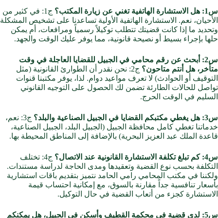
س1: هل الاستشارة الهاتفية تغني عن زيارة المكتب؟
ج1: في كثير من
الأحيان، نعم. الاستشارة الهاتفية الأولية تساعدنا على تشخيص المشكلة
وتحديد ما إذا كانت قضيتك تتطلب توكيلاً رسمياً ومرافعات، أم يمكن
حلها بإجراء بسيط أو نصيحة قانونية، مما يوفر عليك الوقت والجهد.
س2: أبحث عن رقم محامي في الجبيل للقضايا العاجلة في وقت
متأخر، هل أنتم متاحون؟
ج2: نحن نقدر أن الطوارئ القانونية (مثل
التوقيف أو الحوادث) لا تعرف مواعيد دوام. لذا، يوفر مكتبنا قنوات
تواصل للحالات الطارئة تضمن لك الحصول على التوجيه القانوني
السليم في الوقت الحرج.
س3: هل يغطي مكتبكم القضايا في الجبيل الصناعية والبلد؟
ج3: نعم،
خدماتنا تغطي كامل محافظة الجبيل (الجبيل البلد، الجبيل الصناعية،
قاعدة الملك عبد العزيز البحرية) بالإضافة إلى المناطق المحيطة بها.
س4: كم تبلغ تكلفة الاستشارة القانونية عند الاتصال؟
ج4: تختلف
التكلفة بحسب نوع القضية وتعقيدها ومدى الحاجة لدراسة مستندات.
ولكننا في مكتب المحامي رامي الحامد نتميز بتقديم باقات استشارية
بأسعار تنافسية جداً مقارنة بالسوق، مع إمكانية احتساب قيمة
الاستشارة كجزء من أتعاب القضية في حال التوكيل.
س5: لدي قضية في محكمة القطيف وأسكن في الجبيل، هل يمكنكم