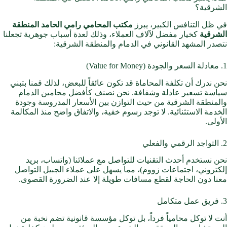
الشرقية؟
في ظل التنافس الكبير، يبرز
مكتب المحامي رامي الحامد المنطقة
الشرقية
كخيار مفضل لآلاف العملاء، وذلك لعدة أسباب جوهرية تجعلنا
نتصدر المشهد القانوني في الدمام والمنطقة الشرقية:
1. معادلة السعر والجودة (Value for Money)
نحن ندرك أن تكلفة المحاماة قد تكون عائقاً للبعض، لذلك قمنا بتبني
سياسة تسعير عادلة وشفافة. نحن نصنف كأفضل محامين الدمام
والمنطقة الشرقية من حيث التوازن بين الأسعار المدروسة وجودة
الخدمة الاستثنائية. لا توجد رسوم خفية، والاتفاق واضح منذ المكالمة
الأولى.
2. التواجد الرقمي والفعلي
نحن نستخدم أحدث التقنيات للتواصل مع عملائنا (واتساب، بريد
إلكتروني، اجتماعات زووم)، مما يسهل على عملاء الجبيل التواصل
معنا دون الحاجة لقطع مسافات طويلة إلا عند الضرورة القصوى.
3. فريق عمل متكامل
أنت لا توكل محامياً فرداً، بل توكل مؤسسة قانونية تضم نخبة من