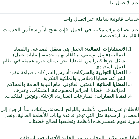
عند الاتصال بنا.
خدمات قانونية شاملة عبر اتصال واحد
عند اتصالك برقم مكتبنا في الجبيل، فإنك تفتح باباً واسعاً من الخدمات
القانونية المتخصصة:
الاستشارات العمالية:
الجبيل هي معقل الصناعة، والقضايا
العمالية (فصل تعسفي، مكافأة نهاية خدمة، إصابات عمل)
تشكل جزءاً كبيراً من القضايا. نحن نمتلك خبرة عميقة في نظام
العمل السعودي.
القضايا التجارية والشركات:
تأسيس الشركات، صياغة عقود
الشراكة، قضايا الإفلاس، والملكية الفكرية.
القضايا الجنائية:
التمثيل القانوني أمام النيابة العامة والمحاكم
الجزائية في قضايا الجرائم المعلوماتية، الشيكات، وغيرها.
قضايا العقارات:
المنازعات العقارية، الإخلاء، وتوثيق الملكيات.
للاطلاع على تفاصيل الأنظمة واللوائح المحدثة، يمكنك دائماً الرجوع إلى
المصادر الرسمية مثل التي توفر قاعدة بيانات للأنظمة العدلية، ونحن
بدورنا نقوم بتفسير هذه الأنظمة وتطبيقها لصالح قضيتك.
لماذا يعتبر مكتب المحامي رامي الحامد الأفضل في المنطقة