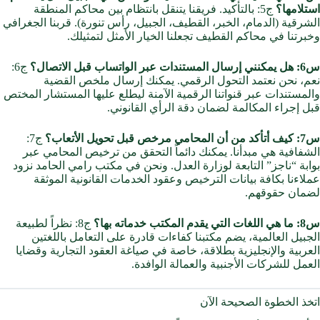
استلامها؟
ج5: بالتأكيد. فريقنا يتنقل بانتظام بين محاكم المنطقة
الشرقية (الدمام، الخبر، القطيف، الجبيل، رأس تنورة). قربنا الجغرافي
وخبرتنا في محاكم القطيف تجعلنا الخيار الأمثل لتمثيلك.
س6: هل يمكنني إرسال المستندات عبر الواتساب قبل الاتصال؟
ج6:
نعم، نحن نعتمد التحول الرقمي. يمكنك إرسال ملخص القضية
والمستندات عبر قنواتنا الرقمية الآمنة ليطلع عليها المستشار المختص
قبل إجراء المكالمة لضمان دقة الرأي القانوني.
س7: كيف أتأكد من أن المحامي مرخص قبل تحويل الأتعاب؟
ج7:
الشفافية هي مبدأنا. يمكنك دائماً التحقق من ترخيص المحامي عبر
بوابة “ناجز” التابعة لوزارة العدل. ونحن في مكتب رامي الحامد نزود
عملاءنا بكافة بيانات الترخيص وعقود الخدمات القانونية الموثقة
لضمان حقوقهم.
س8: ما هي اللغات التي يقدم المكتب خدماته بها؟
ج8: نظراً لطبيعة
الجبيل العالمية، يضم مكتبنا كفاءات قادرة على التعامل باللغتين
العربية والإنجليزية بطلاقة، خاصة في صياغة العقود التجارية وقضايا
العمل للشركات الأجنبية والعمالة الوافدة.
اتخذ الخطوة الصحيحة الآن