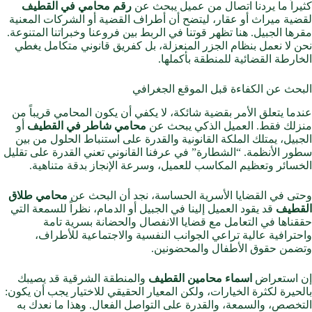
كثيراً ما يردنا اتصال من عميل يبحث عن
رقم محامي في القطيف
لقضية ميراث أو عقار، ليتضح أن أطراف القضية أو الشركات المعنية
مقرها الجبيل. هنا تظهر قوتنا في الربط بين فروعنا وخبراتنا المتنوعة.
نحن لا نعمل بنظام الجزر المنعزلة، بل كفريق قانوني متكامل يغطي
الخارطة القضائية للمنطقة بأكملها.
البحث عن الكفاءة قبل الموقع الجغرافي
عندما يتعلق الأمر بقضية شائكة، لا يكفي أن يكون المحامي قريباً من
منزلك فقط. العميل الذكي يبحث عن
محامي شاطر في القطيف
أو
الجبيل، يمتلك الملكة القانونية والقدرة على استنباط الحلول من بين
سطور الأنظمة. “الشطارة” في عرفنا القانوني تعني القدرة على تقليل
الخسائر وتعظيم المكاسب للعميل، وسرعة الإنجاز بدقة متناهية.
وحتى في القضايا الأسرية الحساسة، نجد أن البحث عن
محامي طلاق
القطيف
قد يقود العميل إلينا في الجبيل أو الدمام، نظراً للسمعة التي
حققناها في التعامل مع قضايا الانفصال والحضانة بسرية تامة
واحترافية عالية تراعي الجوانب النفسية والاجتماعية للأطراف،
وتضمن حقوق الأطفال والمحضونين.
إن استعراض
اسماء محامين القطيف
والمنطقة الشرقية قد يصيبك
بالحيرة لكثرة الخيارات، ولكن المعيار الحقيقي للاختيار يجب أن يكون:
التخصص، والسمعة، والقدرة على التواصل الفعال. وهذا ما نعدك به