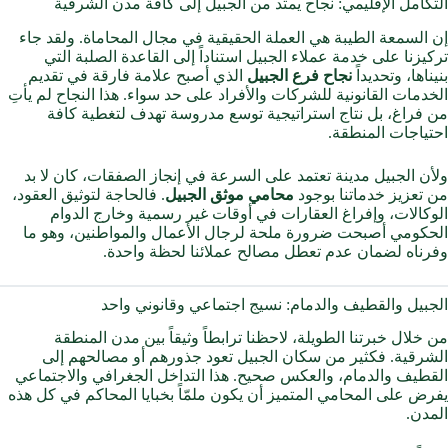
التكامل الإقليمي: نجاح يمتد من الجبيل إلى كافة مدن الشرقية
إن السمعة الطيبة هي العملة الحقيقية في مجال المحاماة. ولقد جاء
تركيزنا على خدمة عملاء الجبيل استناداً إلى القاعدة الصلبة التي
بنيناها، وتحديداً
نجاح فرع الجبيل
الذي أصبح علامة فارقة في تقديم
الخدمات القانونية للشركات والأفراد على حد سواء. هذا النجاح لم يأتِ
من فراغ، بل نتاج استراتيجية توسع مدروسة تهدف لتغطية كافة
احتياجات المنطقة.
ولأن الجبيل مدينة تعتمد على السرعة في إنجاز الصفقات، كان لا بد
من تعزيز خدماتنا بوجود
محامي موثق الجبيل
. فالحاجة لتوثيق العقود،
الوكالات، وإفراغ العقارات في أوقات غير رسمية وخارج الدوام
الحكومي أصبحت ضرورة ملحة لرجال الأعمال والمواطنين، وهو ما
وفرناه لضمان عدم تعطل مصالح عملائنا لحظة واحدة.
الجبيل والقطيف والدمام: نسيج اجتماعي وقانوني واحد
من خلال خبرتنا الطويلة، لاحظنا ترابطاً وثيقاً بين مدن المنطقة
الشرقية. فكثير من سكان الجبيل تعود جذورهم أو مصالحهم إلى
القطيف والدمام، والعكس صحيح. هذا التداخل الجغرافي والاجتماعي
يفرض على المحامي المتميز أن يكون ملمّاً بخبايا المحاكم في كل هذه
المدن.