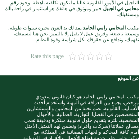
التأجيل في الأمور القانونية غالباً ما تكون تكلفته باهظة. وجود
رقم
محامي في الجبيل
خبير وموثوق في هاتفك هو استثمار في راحة بالك
ومستقبلك.
مكتب
المحامي رامي الحامد
يمد لك يد العون بخبرة سنوات طويلة،
وسمعة ناصعة، وفريق عمل لا يقبل إلا بالتميز. نحن هنا لنسمعك،
نفهمك، وندافع عن حقوقك بكل شراسة وقوة النظام.
Rate this page
عن الموقع
مكتب المحامي رامي الحامد هو كيان قانوني سعودي
مرخص، يجمع بين العراقة في المهنة واستخدام أحدث
الأساليب القانونية. نضم نخبة من المحامين والمستشارين
المتخصصين في القضايا التجارية، العمالية، والأحوال
الشخصية. نلتزم بتقديم حلول قانونية مبتكرة ودقيقة تحمي
مصالح عملائنا (شركات وأفراد) وتضمن لهم التمثيل الأمثل
أمام كافة المحاكم والجهات القضائية في المملكة، مع
تركيز خاص على خدمة قطاع الأعمال والأفراد في المنطقة