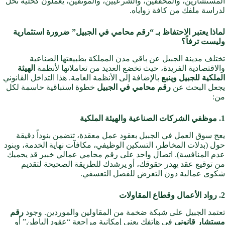
المستشارين، والمحققين، والشرعيين، والموثقين، يعملون كخلية نحل
لدراسة ملفك من كافة زواياه.
لماذا يعتبر الاحتفاظ بـ “رقم محامي في الجبيل” ضرورة استثمارية
وليست ترفاً؟
تختلف مدينة الجبيل عن باقي مدن المملكة بطبيعتها الصناعية
والاقتصادية الفريدة، حيث تخضع العديد من تعاملاتها لأنظمة
الهيئة
الملكية للجبيل وينبع
بالإضافة إلى الأنظمة العامة. هذا التداخل القانوني
يجعل البحث عن
رقم محامي في الجبيل
خطوة استباقية حاسمة لكل
من:
1. موظفي الشركات الصناعية والهيئة الملكية
يعج سوق العمل في الجبيل بعقود عمل معقدة، تتضمن بنوداً دقيقة
حول (بدلات المخاطر، التسكين الوظيفي، مكافآت نهاية الخدمة، وبنود
عدم المنافسة). اتصال واحد على رقم محامي عمالي خبير قد يحميك
من توقيع عقد يهدر حقوقك، أو يرشدك للطريقة الصحيحة لتقديم
شكوى عمالية دون التعرض للفصل التعسفي.
2. رواد الأعمال وقطاع المقاولات
تعتمد الجبيل على شبكة ضخمة من المقاولين والموردين. وجود
رقم
مستشار قانوني
في هاتفك يعني إمكانية مراجعة “عقود الباطن” أو