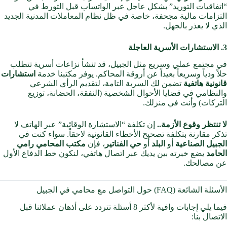
“اتفاقيات التوريد” بشكل عاجل عبر الواتساب قبل التورط في
التزامات مالية مجحفة، خاصة في ظل نظام المعاملات المدنية الجديد
الذي لا يعذر بالجهل.
3. الاستشارات الأسرية العاجلة
في مجتمع عملي وسريع مثل الجبيل، قد تنشأ نزاعات أسرية تتطلب
حلاً ودياً وسريعاً بعيداً عن أروقة المحاكم. يوفر مكتبنا خدمة
استشارات
قانونية هاتفية
تضمن لك السرية التامة، لتقديم الرأي الشرعي
والنظامي في قضايا الأحوال الشخصية (النفقة، الحضانة، توزيع
التركات) وأنت في منزلك.
لا تنتظر وقوع الأزمة..
إن تكلفة “الاستشارة الوقائية” عبر الهاتف لا
تذكر مقارنة بتكلفة تصحيح الأخطاء القانونية لاحقاً. سواء كنت في
الجبيل الصناعية
أو
البلد
أو
حي الفناتير
، فإن
مكتب المحامي رامي
الحامد
يضع خبرته بين يديك عبر اتصال هاتفي، لنكون خط الدفاع الأول
عن مصالحك.
الأسئلة الشائعة (FAQ) حول التواصل مع محامي في الجبيل
فيما يلي إجابات وافية لأكثر 8 أسئلة تتردد على أذهان عملائنا قبل
الاتصال بنا: