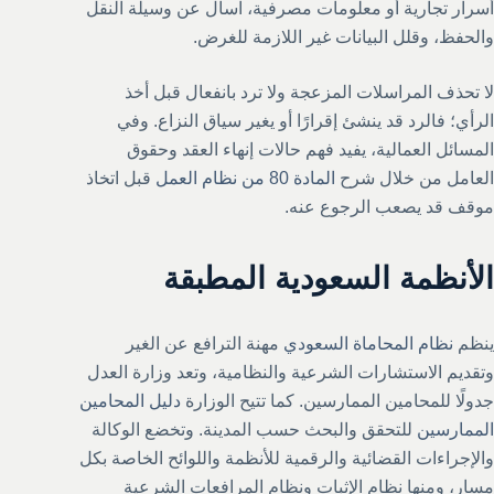
أسرار تجارية أو معلومات مصرفية، اسأل عن وسيلة النقل
والحفظ، وقلل البيانات غير اللازمة للغرض.
لا تحذف المراسلات المزعجة ولا ترد بانفعال قبل أخذ
الرأي؛ فالرد قد ينشئ إقرارًا أو يغير سياق النزاع. وفي
المسائل العمالية، يفيد فهم حالات إنهاء العقد وحقوق
العامل من خلال شرح
المادة 80 من نظام العمل
قبل اتخاذ
موقف قد يصعب الرجوع عنه.
الأنظمة السعودية المطبقة
ينظم
نظام المحاماة السعودي
مهنة الترافع عن الغير
وتقديم الاستشارات الشرعية والنظامية، وتعد وزارة العدل
جدولًا للمحامين الممارسين. كما تتيح الوزارة
دليل المحامين
الممارسين
للتحقق والبحث حسب المدينة. وتخضع الوكالة
والإجراءات القضائية والرقمية للأنظمة واللوائح الخاصة بكل
مسار، ومنها نظام الإثبات ونظام المرافعات الشرعية