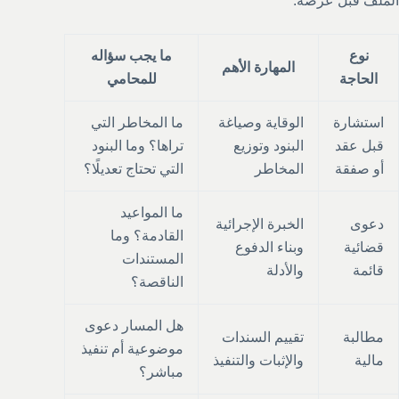
الملف قبل عرضه.
نوع
ما يجب سؤاله
المهارة الأهم
الحاجة
للمحامي
استشارة
الوقاية وصياغة
ما المخاطر التي
قبل عقد
البنود وتوزيع
تراها؟ وما البنود
أو صفقة
المخاطر
التي تحتاج تعديلًا؟
ما المواعيد
دعوى
الخبرة الإجرائية
القادمة؟ وما
قضائية
وبناء الدفوع
المستندات
قائمة
والأدلة
الناقصة؟
هل المسار دعوى
مطالبة
تقييم السندات
موضوعية أم تنفيذ
مالية
والإثبات والتنفيذ
مباشر؟