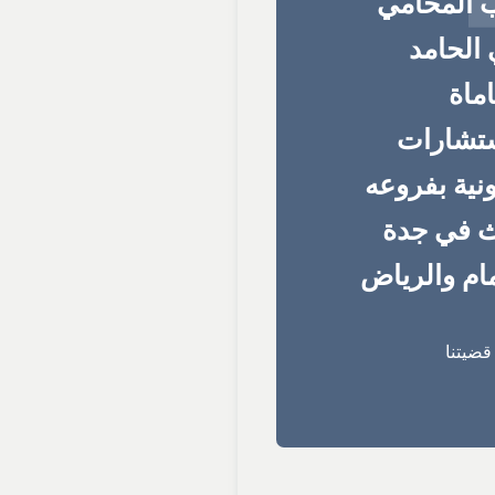
 المحامي
الحامد
ماة
ستشارات
ونية بفروعه
ث في جدة
ام والرياض
ضيتنا