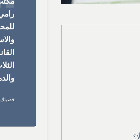
مكتب
رامي 
للمحا
والا
القان
الثلا
والدم
قضيتك ق
ا؟