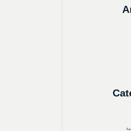
A
Cat
ية