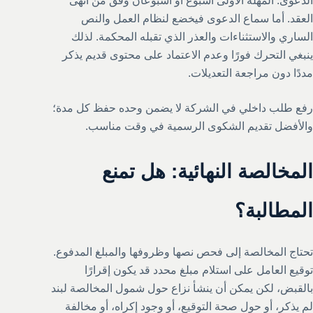
الدعوى. المهلة الأولى أسبوع أو أسبوعان وفق من أنهى
العقد. أما سماع الدعوى فيخضع لنظام العمل والنص
الساري والاستثناءات والعذر الذي تقبله المحكمة. لذلك
ينبغي التحرك فورًا وعدم الاعتماد على محتوى قديم يذكر
مددًا دون مراجعة التعديلات.
رفع طلب داخلي في الشركة لا يضمن وحده حفظ كل مدة؛
والأفضل تقديم الشكوى الرسمية في وقت مناسب.
المخالصة النهائية: هل تمنع
المطالبة؟
تحتاج المخالصة إلى فحص نصها وظروفها والمبلغ المدفوع.
توقيع العامل على استلام مبلغ محدد قد يكون إقرارًا
بالقبض، لكن يمكن أن ينشأ نزاع حول شمول المخالصة لبند
لم يذكر، أو حول صحة التوقيع، أو وجود إكراه، أو مخالفة