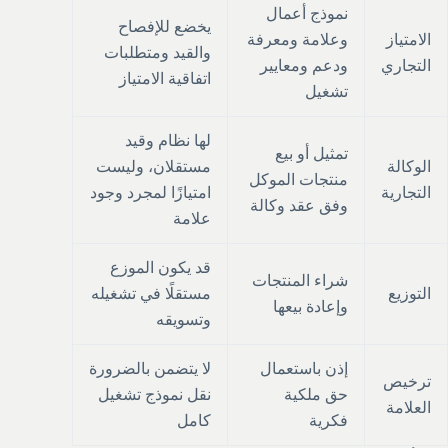
نموذج أعمال
يخضع للإفصاح
الامتياز
وعلامة ومعرفة
والقيد ومتطلبات
التجاري
ودعم ومعايير
اتفاقية الامتياز
تشغيل
لها نظام وقيد
تمثيل أو بيع
الوكالة
مستقلان، وليست
منتجات الموكل
التجارية
امتيازًا لمجرد وجود
وفق عقد وكالة
علامة
قد يكون الموزع
شراء المنتجات
التوزيع
مستقلًا في تشغيله
وإعادة بيعها
وتسويقه
إذن باستعمال
لا يتضمن بالضرورة
ترخيص
حق ملكية
نقل نموذج تشغيل
العلامة
فكرية
كامل