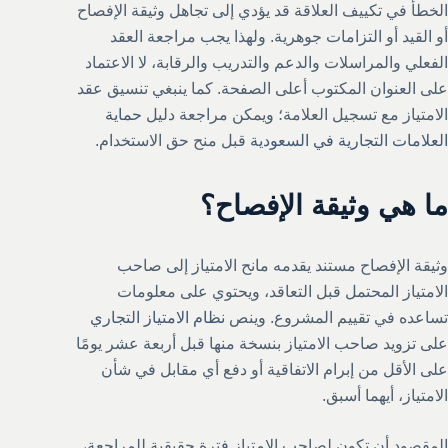
الخطأ في تكييف العلاقة قد يؤدي إلى تجاهل وثيقة الإفصاح
أو القيد أو التزامات جوهرية. ولهذا يجب مراجعة العقد
الفعلي والمراسلات والدعم والتدريب والرقابة، لا الاعتماد
على العنوان المكتوب أعلى الصفحة. كما ينبغي تنسيق عقد
الامتياز مع تسجيل العلامة؛ ويمكن مراجعة دليل
حماية
العلامات التجارية في السعودية
قبل منح حق الاستخدام.
ما هي وثيقة الإفصاح؟
وثيقة الإفصاح مستند يقدمه مانح الامتياز إلى صاحب
الامتياز المحتمل قبل التعاقد، ويحتوي على معلومات
تساعده في تقييم المشروع. وينص
نظام الامتياز التجاري
على تزويد صاحب الامتياز بنسخة منها قبل أربعة عشر يومًا
على الأقل من إبرام الاتفاقية أو دفع أي مقابل في شأن
الامتياز، أيهما أسبق.
المقصود أن تكون لصاحب الامتياز فترة حقيقية للمراجعة،