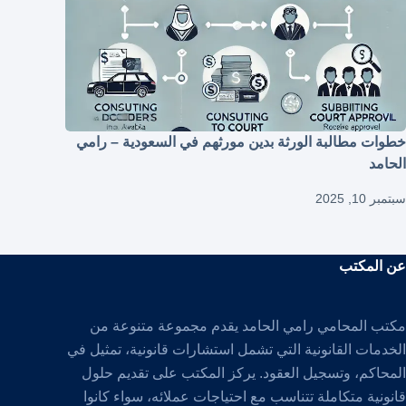
خطوات مطالبة الورثة بدين مورثهم في السعودية – رامي
الحامد
سبتمبر 10, 2025
عن المكتب
مكتب المحامي رامي الحامد يقدم مجموعة متنوعة من
الخدمات القانونية التي تشمل استشارات قانونية، تمثيل في
المحاكم، وتسجيل العقود. يركز المكتب على تقديم حلول
قانونية متكاملة تتناسب مع احتياجات عملائه، سواء كانوا