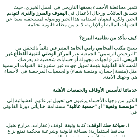
تتميز محافظة الأحساء بعمقها التاريخي في العمل الخيري، حيث
تتسابق العائلات ورجال الأعمال في
الهفوف والمبرز والقرى
لتقديم
الخير. ولكن، لضمان استدامة هذا الخير ووصوله لمستحقيه بعيداً عن
الشبهات المالية أو الإدارية، لا بد من مظلة قانونية تحكمه.
كيف تتأكد من نظامية التبرع؟
ينصح
مكتب المحامي رامي الحامد
المتبرعين دائماً بالتحقق من
“الترخيص الرسمي” للجمعية عبر
المركز الوطني لتنمية القطاع غير
الربحي
. التبرع لجهات مجهولة أو حسابات شخصية قد يعرضك
للمساءلة القانونية بتهمة تمويل جهات غير مشروعة. القنوات الرسمية
مثل (منصة إحسان، ومنصة شفاء) والجمعيات المرخصة في الأحساء
هي وجهتك الآمنة.
خدماتنا لتأسيس الأوقاف والجمعيات الأهلية
الكثير من وجهاء الأحساء يرغبون في تحويل تبرعاتهم العشوائية إلى
“مؤسسة وقفية”
أو
“جمعية عائلية”
مستدامة. هنا يأتي دورنا القانوني
في:
صياغة صك الوقف:
كتابة وثيقة الوقف (عقارات، مزارع نخيل،
محافظ استثمارية) بصياغة قانونية وشرعية محكمة تمنع نزاع
الورثة مستقبلاً وتضمن استمرار الثواب.