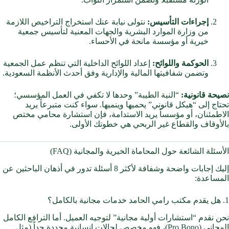
إجراءات التأسيس:
نتولى نيابة عنك استخراج التراخيص اللازمة
من وزارة الموارد البشرية والجهات المعنية لتأسيس جمعية
خيرية أو مؤسسة مانحة في الأحساء.
الحوكمة واللوائح:
إعداد اللوائح الداخلية التي تنظم عمل الجمعية
وتضمن شفافيتها المالية والإدارية وفق أحدث الأنظمة السعودية.
نصيحة قانونية:
“النية الطيبة” وحدها لا تكفي في العمل المؤسسي؛
تحتاج إلى “هيكل قانوني” يحميها وينميها. سواء كنت متبرعاً يريد
الاطمئنان، أو مؤسساً يريد الاستدامة، فإن استشارة محامي مختص
بالأوقاف والقطاع غير الربحي هي خطوتك الأولى.
الأسئلة الشائعة حول المحاماة الخيرية والمجانية (FAQ)
إليك إجابات واضحة وشفافة لأكثر 8 أسئلة تدور في أذهان الباحثين عن
المساعدة:
1. هل يقدم مكتب رامي الحامد خدمات مجانية بالكامل؟
نحن نقدم “استشارات أولية مجانية” لتوجيه العميل. أما الترافع الكامل
المجاني (Pro Bono)، فهو مخصص لحالات إنسانية محددة جداً (مثل