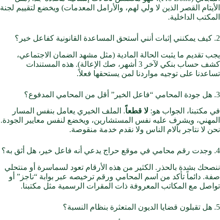
الأيتام القصر الذين لا ولي لهم، والأرامل المعدمات) ويخضع لتقييم لجنة
المكتب الداخلية.
2. كيف يمكنني إثبات أنني أستحق المساعدة القانونية كفاعل خير؟
يجب تقديم ما يثبت الحالة المادية (مثل مشهد الضمان الاجتماعي،
كشف حساب بنكي لآخر 3 أشهر، صك الإعالة). هذه المستندات
تساعدنا على توجيه مواردنا لمن يستحقها فعلاً.
3. هل جودة المحامي “فاعل الخير” أقل من المحامي المدفوع؟
في مكتبنا، الجواب هو:
لا قطعاً
. الملف الخيري يعامل بنفس المسار
المهني، ويشرف عليه نفس المستشارين، ويخضع لنفس معايير الجودة.
نحن لا نتاجر بآلام الناس ولا نقدم خدمة منقوصة.
4. وجدت رقم محامي في موقع حراج يدعي أنه فاعل خير، هل أثق به؟
ننصحك بشدة بالحذر. الكثير من هذه الأرقام تعود لسماسرة أو منتحلي
صفة. دائماً تأكد من اسم المحامي ورقم ترخيصه عبر بوابة “ناجز” أو
تواصل مع المكاتب المعروفة ذات المقرات الرسمية مثل مكتبنا.
5. هل تقبلون قضايا الديون المتعثرة بنظام النسبة؟