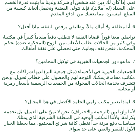
نعم، إذا كان لك دين عند شخص أو شركة ولدينا ما يثبت قدرة الخصم
على السداد (له أملاك)، فإننا نتولى القضية ونحصل أتعابنا كنسبة من
المبلغ المسترد، مما يعفيك من الدفع المقدم.
6. أنا مطلقة ولا أملك مالاً، وطليقي يرفض النفقة، ماذا أفعل؟
تواصلي معنا فوراً. قضايا النفقة لا تتطلب دفعاً مقدماً كبيراً في مكتبنا،
وفي كثير من الحالات نطلب الأتعاب من الزوج (المحكوم ضده) بحكم
المحكمة، فنحن نقف بجانبك حتى تحصلي على نفقة أطفالك.
7. ما هو دور الجمعيات الخيرية في توكيل المحامين؟
الجمعيات الخيرية في الأحساء (مثل جمعية البر) لديها شراكات مع
مكاتب محاماة. يمكنك التوجه لهم والحصول على خطاب تحويل، ونحن
نتشرف بخدمة الحالات المحولة من الجمعيات الرسمية بأسعار رمزية
أو مجانية.
8. لماذا يعتبر مكتب رامي الحامد الأفضل في هذا المجال؟
لأننا وازنا بين (الرحمة والاحتراف). نحن لا نمنّ على العميل، بل نخدمه
بكرامة. ولأننا المكتب الوحيد في المنطقة الشرقية الذي يمتلك
سياسات دفع مرنة جداً تغطي كافة شرائح المجتمع، مما يجعلنا الخيار
الأول للفقير والغني على حد سواء.