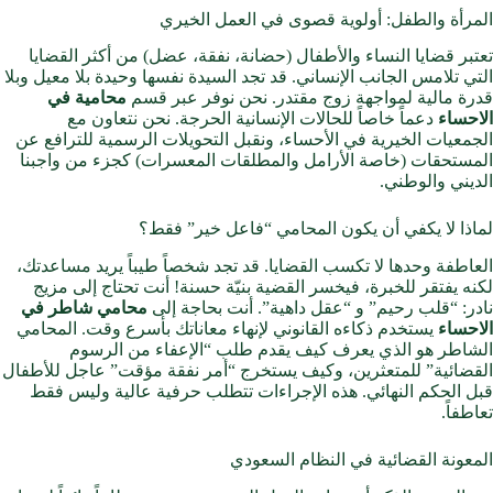
المرأة والطفل: أولوية قصوى في العمل الخيري
تعتبر قضايا النساء والأطفال (حضانة، نفقة، عضل) من أكثر القضايا
التي تلامس الجانب الإنساني. قد تجد السيدة نفسها وحيدة بلا معيل وبلا
قدرة مالية لمواجهة زوج مقتدر. نحن نوفر عبر قسم
محامية في
الاحساء
دعماً خاصاً للحالات الإنسانية الحرجة. نحن نتعاون مع
الجمعيات الخيرية في الأحساء، ونقبل التحويلات الرسمية للترافع عن
المستحقات (خاصة الأرامل والمطلقات المعسرات) كجزء من واجبنا
الديني والوطني.
لماذا لا يكفي أن يكون المحامي “فاعل خير” فقط؟
العاطفة وحدها لا تكسب القضايا. قد تجد شخصاً طيباً يريد مساعدتك،
لكنه يفتقر للخبرة، فيخسر القضية بنيّة حسنة! أنت تحتاج إلى مزيج
نادر: “قلب رحيم” و “عقل داهية”. أنت بحاجة إلى
محامي شاطر في
الاحساء
يستخدم ذكاءه القانوني لإنهاء معاناتك بأسرع وقت. المحامي
الشاطر هو الذي يعرف كيف يقدم طلب “الإعفاء من الرسوم
القضائية” للمتعثرين، وكيف يستخرج “أمر نفقة مؤقت” عاجل للأطفال
قبل الحكم النهائي. هذه الإجراءات تتطلب حرفية عالية وليس فقط
تعاطفاً.
المعونة القضائية في النظام السعودي