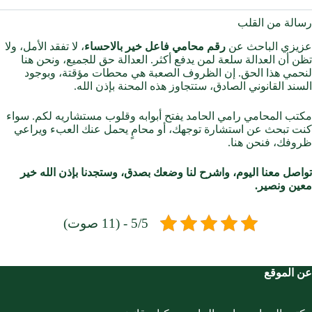
رسالة من القلب
عزيزي الباحث عن
رقم محامي فاعل خير بالاحساء
، لا تفقد الأمل، ولا
تظن أن العدالة سلعة لمن يدفع أكثر. العدالة حق للجميع، ونحن هنا
لنحمي هذا الحق. إن الظروف الصعبة هي محطات مؤقتة، وبوجود
السند القانوني الصادق، ستتجاوز هذه المحنة بإذن الله.
مكتب المحامي رامي الحامد يفتح أبوابه وقلوب مستشاريه لكم. سواء
كنت تبحث عن استشارة توجهك، أو محامٍ يحمل عنك العبء ويراعي
ظروفك، فنحن هنا.
تواصل معنا اليوم، واشرح لنا وضعك بصدق، وستجدنا بإذن الله خير
معين ونصير.
5/5 - (11 صوت)
عن الموقع