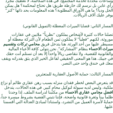
وساعات محددة لخدمة المجتمع). في هذه المكالمة، لا نعطيك مجرد
رأي عابر، بل نرسم لك خارطة طريق: هل تحتاج لمحكمة؟ هل يمكن
الحل ودياً؟ ما هي الأوراق المطلوبة؟ هذه المعلومات بحد ذاتها “كنز”
يوفر عليك آلاف الريالات.
المسار الثاني: قضايا الميراث المعطلة (التمويل القانوني)
تصلنا حالات كثيرة لأشخاص يملكون “نظرياً” ملايين في عقارات
موروثة، لكنهم “فعلياً” لا يملكون ثمن الطعام لأن التركة معطلة أو
مسيطر عليها من أحد الورثة. هنا يتدخل فريق
محامي تركات وتقسيم
ميراث الاحساء
بنظام “المشاركة”. نحن نتولى كافة الأعباء المالية
والقانونية للقضية، ولا نتقاضى ريالاً واحداً إلا بعد أن تستلم أنت حقك
في جيبك. هذا هو المعنى الحقيقي لفاعل الخير الذي يثق بقدراته ويقف
معك في خندق واحد حتى النصر.
المسار الثالث: حماية الأصول العقارية للمتعثرين
قد يتعرض البعض لخطر فقدان منزله بسبب رهن عقاري ظالم أو نزاع
ملكية، وليس لديه سيولة لتوكيل محامٍ كبير. في هذه الحالات، يتدخل
افضل محامي عقاري الاحساء
من مكتبنا لدراسة الملف. إذا وجدنا
ظلماً بيناً وثغرة قانونية واضحة، فإننا نتبنى القضية بشروط ميسرة جداً،
حمايةً لأسرة العميل من التشرد، واستناداً لمبادئ العدالة التي أقسمنا
عليها.