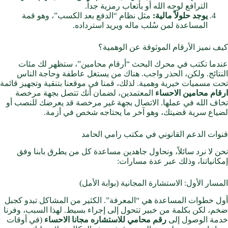
الترافع لوجه الله أو بأتعاب رمزية جداً.
يوجد حلولاً مالية:
مثل نظام “الدفع بعد الكسب”، وهو قمة
المساعدة لمن سُلب ماله ويريد استرداده.
كيف نميز الأرقام الموثوقة عن الوهمية؟
عندما تكتب في محرك البحث “أرقام محامين”، ستظهر لك مئات
النتائج. ولكن، الحذر واجب. هناك من يستغل عاطفة وحاجة الناس
تحت مسميات خيرية وهمية. لذلك، قمنا في موقعنا بتنقية وتجهيز قائمة
ارقام محامين الاحساء
المعتمدين، لضمان أنك تتصل بجهة مرخصة
تخاف الله في عملها. الاتصال بجهة غير مرخصة قد يعرضك للنصب أو
لضياع سرية قضيتك، وهو آخر ما يحتاجه شخص في أزمة.
قنوات الدعم القانوني في مكتب رامي الحامد
نحن لا نرد سائلاً، ونحاول جاهدين مساعدة كل من يطرق بابنا وفق
إمكانياتنا، وذلك عبر عدة مسارات:
المسار الأول: الاستشارة المجانية (بوابة الأمل)
أول خطوات المساعدة هي “المعرفة”. الكثير من المشاكل تبدو كجبل
ضخم، لكن بكلمة من خبير تتحول إلى إجراء بسيط. لهذا السبب، وفرنا
خدمة الوصول إلى
رقم محامي للاستشاره مجانا الاحساء
(في أوقات