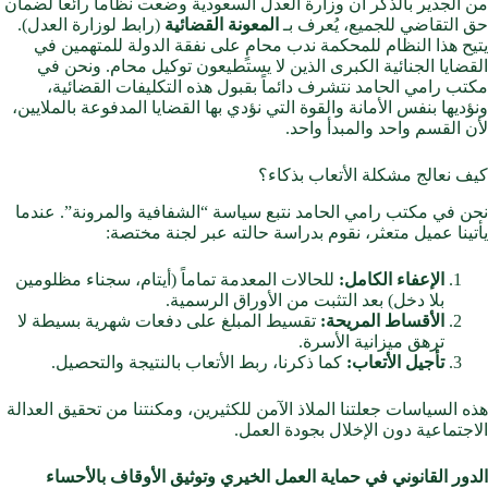
من الجدير بالذكر أن وزارة العدل السعودية وضعت نظاماً رائعاً لضمان
حق التقاضي للجميع، يُعرف بـ
المعونة القضائية
(رابط لوزارة العدل).
يتيح هذا النظام للمحكمة ندب محامٍ على نفقة الدولة للمتهمين في
القضايا الجنائية الكبرى الذين لا يستطيعون توكيل محام. ونحن في
مكتب رامي الحامد نتشرف دائماً بقبول هذه التكليفات القضائية،
ونؤديها بنفس الأمانة والقوة التي نؤدي بها القضايا المدفوعة بالملايين،
لأن القسم واحد والمبدأ واحد.
كيف نعالج مشكلة الأتعاب بذكاء؟
نحن في مكتب رامي الحامد نتبع سياسة “الشفافية والمرونة”. عندما
يأتينا عميل متعثر، نقوم بدراسة حالته عبر لجنة مختصة:
الإعفاء الكامل:
للحالات المعدمة تماماً (أيتام، سجناء مظلومين
بلا دخل) بعد التثبت من الأوراق الرسمية.
الأقساط المريحة:
تقسيط المبلغ على دفعات شهرية بسيطة لا
ترهق ميزانية الأسرة.
تأجيل الأتعاب:
كما ذكرنا، ربط الأتعاب بالنتيجة والتحصيل.
هذه السياسات جعلتنا الملاذ الآمن للكثيرين، ومكنتنا من تحقيق العدالة
الاجتماعية دون الإخلال بجودة العمل.
الدور القانوني في حماية العمل الخيري وتوثيق الأوقاف بالأحساء