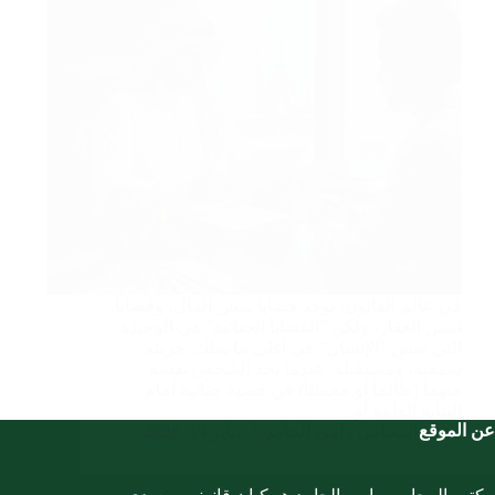
في عالم القانون، توجد قضايا تمس المال، وقضايا
تمس العقار، ولكن “القضايا الجنائية” هي الوحيدة
التي تمس “الإنسان” في أغلى ما يملك: حريته،
سمعته، ومستقبله. عندما يجد الشخص نفسه
متهماً (ظالماً أو مخطئاً) في قضية جنائية أمام
النيابة العامة أو…
عن الموقع
المحامي رامي الحامد
يناير 19, 2026