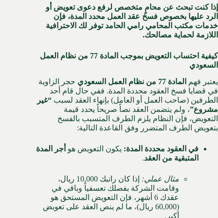
إذا كنت تبحث عن محامٍ متخصص لرفع دعوى تعويض أو
الرد عليها بخصوص فسخ عقد العمل محدد المدة، فإن
خدمات مكتب المحامي رامي الحامد توفر لك الاحترافية
اللازمة لحماية مصالحك.
كيفية احتساب التعويض بموجب المادة 77 من نظام العمل
السعودي
يعتبر فهم
المادة 77 من نظام العمل السعودي
حجر الزاوية
في قضايا فسخ العقود محددة المدة. ففي حال قام أحد
الطرفين (صاحب العمل أو العامل) بإنهاء العقد لسبب
“غير
مشروع”
، ولم يتضمن العقد نصاً صريحاً يحدد قيمة
التعويض، فإن النظام يلزم الطرف المتسبب بالفسخ
بتعويض الطرف المتضرر وفق القاعدة التالية:
في العقود محددة المدة:
يكون التعويض هو
أجر المدة
المتبقية من العقد
.
مثال عملي:
إذا كان راتبك 10,000 ريال،
وقامت الشركة بفصلك تعسفياً وباقي في
عقدك 6 أشهر، فإن التعويض المستحق هو
(60,000 ريال)، ما لم ينص العقد على تعويض
أكبر.