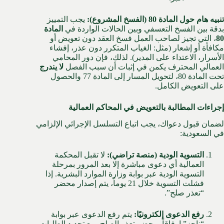
تنبيه هام حول المادة 80 (الفسخ المشروع):
يجب التمييز
بدقة بين الفسخ التعسفي وبين الحالات الواردة في
المادة
80
، التي تجيز لصاحب العمل فسخ العقد دون تعويض أو
مكافأة أو إشعار (مثل: الغياب المتكرر دون عذر، إفشاء
الأسرار، الاعتداء على المدير). لذلك، فإن دور المحامي
العمالي المحترف يكمن في إثبات أن سبب الفصل
لا يندرج
تحت المادة 80، لتحويل المسار إلى المادة 77 والحصول
على التعويض الكامل.
إجراءات المطالبة بالتعويض في المحاكم العمالية
لضمان قبول دعواك، يجب اتباع التسلسل الإجرائي الإلزامي
في السعودية:
التسوية الودية (منصة تراضي):
لا تقبل المحكمة
العمالية أي دعوى مباشرة إلا بعد المرور بمرحلة
التسوية الودية عبر بوابة وزارة الموارد البشرية. إذا
فشلت التسوية خلال 21 يوماً، يتم إصدار محضر
“تعذر صلح”.
رفع الدعوى إلكترونيًا:
يتم رفع الدعوى عبر بوابة
“ناجز” إرفاقاً بمحضر تعذر الصلح، مع تحديد الطلبات