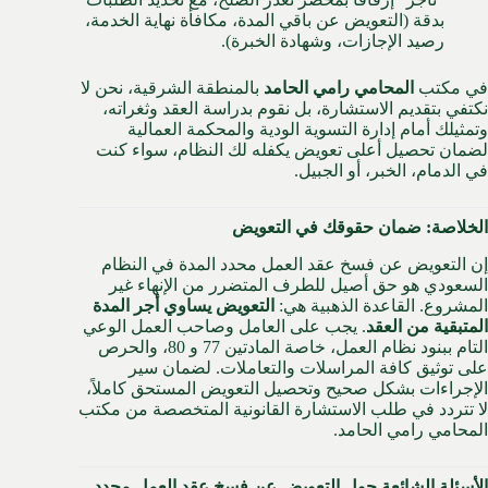
بدقة (التعويض عن باقي المدة، مكافأة نهاية الخدمة،
رصيد الإجازات، وشهادة الخبرة).
في مكتب
المحامي رامي الحامد
بالمنطقة الشرقية، نحن لا
نكتفي بتقديم الاستشارة، بل نقوم بدراسة العقد وثغراته،
وتمثيلك أمام إدارة التسوية الودية والمحكمة العمالية
لضمان تحصيل أعلى تعويض يكفله لك النظام، سواء كنت
في الدمام، الخبر، أو الجبيل.
الخلاصة: ضمان حقوقك في التعويض
إن التعويض عن فسخ عقد العمل محدد المدة في النظام
السعودي هو حق أصيل للطرف المتضرر من الإنهاء غير
المشروع. القاعدة الذهبية هي:
التعويض يساوي أجر المدة
المتبقية من العقد
. يجب على العامل وصاحب العمل الوعي
التام ببنود نظام العمل، خاصة المادتين 77 و 80، والحرص
على توثيق كافة المراسلات والتعاملات. لضمان سير
الإجراءات بشكل صحيح وتحصيل التعويض المستحق كاملاً،
لا تتردد في طلب الاستشارة القانونية المتخصصة من مكتب
المحامي رامي الحامد.
الأسئلة الشائعة حول التعويض عن فسخ عقد العمل محدد