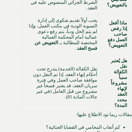
الشرط الجزائي المنصوص عليه في
بالتعويض؟
العقد.
يجب أولاً تقديم شكوى إلى إدارة
ماذا أفعل
التسوية الودية في مكتب العمل، وإذا
إذا رفض
لم يتم الحل ودياً، يتم رفع دعوى
صاحب
عمالية أمام المحكمة العمالية
العمل دفع
المختصة للمطالبة بـ
التعويض عن
التعويض؟
فسخ العقد
.
هل يُعتبر
نقل
نقل الكفالة (الخدمة) يندرج تحت
الكفالة
أحكام إنهاء العقد. إذا تم النقل دون
سبباً
موافقة صاحب العمل وفي فترة
مشروعاً
سريان العقد، قد يعتبر فسخاً غير
لإنهاء
مشروع من قبل العامل (في غير
العقد
حالات المادة 81).
محدد
المدة؟
مقالات ربما تود الاطلاع عليها:
كم أتعاب المحامي في القضايا الجنائية؟