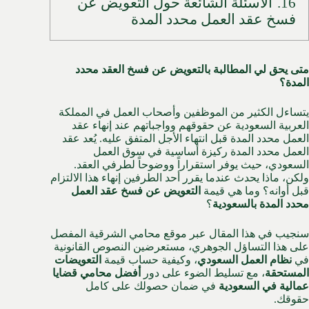
16.
الأسئلة الشائعة حول التعويض عن
فسخ عقد العمل محدد المدة
متى يحق لي المطالبة بالتعويض عن فسخ العقد محدد
المدة؟
يتساءل الكثير من الموظفين وأصحاب العمل في المملكة
العربية السعودية عن حقوقهم وواجباتهم عند إنهاء عقد
العمل محدد المدة قبل انتهاء الأجل المتفق عليه.
يُعد عقد
العمل محدد المدة ركيزة أساسية في سوق العمل
السعودي، حيث يوفر استقراراً ووضوحاً لطرفي العقد.
ولكن، ماذا يحدث عندما يقرر أحد الطرفين إنهاء هذا الالتزام
قبل أوانه؟ وما هي قيمة
التعويض عن فسخ عقد العمل
محدد المدة ب
السعودية
؟
سنجيب في هذا المقال عبر موقع
محامي الشرقية
المفصل
على هذا التساؤل الجوهري، مستعرضين النصوص القانونية
في
نظام العمل السعودي
، وكيفية حساب قيمة
التعويضات
المستحقة
، مع تسليط الضوء على دور
أفضل محامي قضايا
عمالية في السعودية
في ضمان حصولك على كامل
حقوقك.