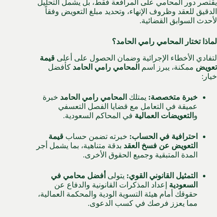
يقتصر دور المحامي على المرافعة فقط، بل يشمل التحليل
الدقيق للعقد وظروف الإنهاء، وتحديد مبلغ التعويض وفقاً
لأحدث السوابق القضائية.
لماذا تختار المحامي رامي الحامد؟
لتفادي الأخطاء الإجرائية وضمان الحصول على أعلى
قيمة
تعويض
ممكنة، يبرز اسم
المحامي رامي الحامد
كأفضل
خيار:
خبرة متخصصة:
يمتلك
المحامي رامي الحامد
خبرة
عميقة في التعامل مع قضايا الفصل التعسفي
و
التعويضات العمالية
في المحاكم السعودية.
احترافية في الحساب:
خبرته تضمن حساب
قيمة
التعويض عن فسخ العقد
بدقة متناهية، بما يشمل أجر
المدة المتبقية وجميع الحقوق الأخرى.
التمثيل القانوني القوي:
يتولى
أفضل محامي في
السعودية
إعداد المذكرات القانونية والدفاع عن
حقوقك أمام هيئة التسوية الودية والمحكمة العمالية،
مما يعزز فرصك في كسب الدعوى.