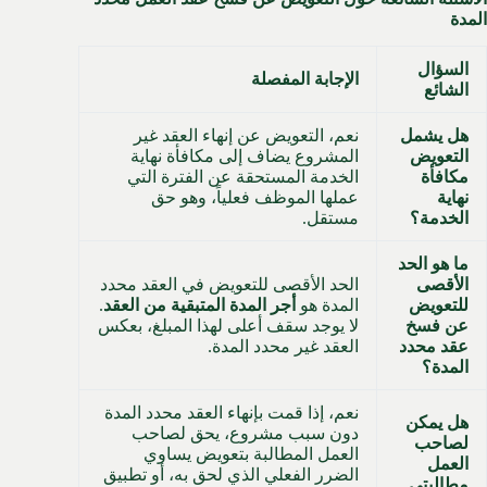
المدة
السؤال
الإجابة المفصلة
الشائع
هل يشمل
نعم، التعويض عن إنهاء العقد غير
التعويض
المشروع يضاف إلى مكافأة نهاية
مكافأة
الخدمة المستحقة عن الفترة التي
نهاية
عملها الموظف فعلياً، وهو حق
الخدمة؟
مستقل.
ما هو الحد
الأقصى
الحد الأقصى للتعويض في العقد محدد
للتعويض
المدة هو
أجر المدة المتبقية من العقد
.
عن فسخ
لا يوجد سقف أعلى لهذا المبلغ، بعكس
عقد محدد
العقد غير محدد المدة.
المدة؟
نعم، إذا قمت بإنهاء العقد محدد المدة
هل يمكن
دون سبب مشروع، يحق لصاحب
لصاحب
العمل المطالبة بتعويض يساوي
العمل
الضرر الفعلي الذي لحق به، أو تطبيق
مطالبتي