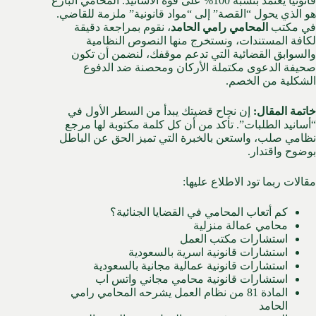
قانونياً يعتمد بنسبة 100% على قوة الأسانيد. المحامي البارع
هو الذي يحول “القصة” إلى “مواد قانونية” ملزمة للقاضي.
في مكتب
المحامي رامي الحامد
، نقوم بمراجعة دقيقة
لكافة المستندات، ونستخرج منها النصوص النظامية
والسوابق القضائية التي تدعم موقفك، لنضمن أن تكون
صحيفة الدعوى مكتملة الأركان ومحصنة ضد الدفوع
الشكلية من الخصم.
خاتمة المقال:
إن نجاح قضيتك يبدأ من السطر الأول في
“أسانيد الطلبات”. تأكد من أن كل كلمة مكتوبة لها مرجع
نظامي صلب، واستعن بالخبرة التي تميز الحق عن الباطل
بوضوح واقتدار.
مقالات ربما تود الاطلاع عليها:
كم أتعاب المحامي في القضايا الجنائية؟
محامي عمالة منزلية
استشارات مكتب العمل
استشارات قانونية اسرية بالسعودية
استشارات قانونية عمالية مجانية بالسعودية
استشارات قانونية محامي مجاني واتس اب
المادة 81 من نظام العمل يشرحه المحامي رامي
الحامد