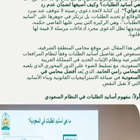
هي أسانيد الطلبات؟ وكيف أصيغها لضمان عدم رد
دعواي؟”
. إن كتابة لائحة دعوى رصينة لا تتوقف عند سرد
الوقائع أو تحديد الطلبات، بل ترتكز في جوهرها على “أسانيد
الطلبات”، وهي الركيزة التي يبني عليها القاضي حكمه،
وبدونها تظل الدعوى مجرد ادعاءات مرسلة لا قيمة لها
قانوناً.
في هذا المقال عبر موقع
محامي المنطقة الشرقية
،
سنغوص في تفاصيل أسانيد الطلبات وفقاً لنظام المرافعات
الشرعية ونظام الإثبات الجديد في المملكة العربية
السعودية، مع تسليط الضوء على الدور المحوري الذي يلعبه
المحامي رامي الحامد
، الذي يُعد
أفضل محامي في
السعودية
في صياغة الاستراتيجيات القانونية وبناء الأسانيد
التي لا تقبل النقض.
أولاً: مفهوم أسانيد الطلبات في النظام السعودي