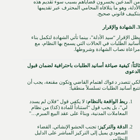
من المدعين يخسرون قضاياهم بسبب سوء تقديم هذه
الأدلة، وهو ما يتلافاه المحامي المحترف عبر تقديمها
بتكييف قانوني صحيح.
3. الشهادة والإقرار
يظل الإقرار “سيد الأدلة”، بينما تأتي الشهادة لتكمل بناء
أسانيد الطلبات في الحالات التي يسمح بها النظام، مع
مراعاة نصاب الشهادة وشروطها.
ثالثاً: كيفية صياغة أسانيد الطلبات باحترافية لضمان قبول
الدعوى
لكي تتصدر دعواك اهتمام القاضي وتكون مقنعة، يجب أن
تتبع أسانيد الطلبات تسلسلاً منطقياً:
ربط الواقعة بالنظام:
لا يكفي قول “فلان لم يسدد
لي”، بل يجب قول “استناداً للمادة (كذا) من نظام
المعاملات المدنية، وبناءً على عقد البيع المبرم…”
الدقة والتركيز:
تجنب الحشو الإنشائي. القضاء
السعودي يميل إلى التركيز المباشر على الدليل
النظامي.