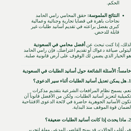
الحكم.
النتائج الملموسة:
حقق المحامي رامي الحامد
نجاحات باهرة في قضايا تجارية وجنائية وعمالية
كبرى بفضل براعته في تقديم أسانيد طلبات غير
قابلة للدحض.
لذلك، إذا كنت تبحث عن
أفضل محامي في
السعودية
ليتولى صياغة دعواك أو تقديم اعتراضك، فإن رامي الحامد
هو الخيار الذي يضمن لك الوقوف على أرض قانونية صلبة.
خامساً: الأسئلة الشائعة حول أسانيد الطلبات في السعودية
1. هل يمكن تعديل أسانيد الطلبات أثناء سير الدعوى؟
نعم، يسمح نظام المرافعات الشرعية بتقديم مذكرات
تكميلية لتعزيز أسانيد الطلبات، ولكن من الأفضل قانوناً أن
تكون الأسانيد الجوهرية حاضرة في لائحة الدعوى الافتتاحية
لضمان قوة الموقف منذ البداية.
2. ماذا يحدث إذا كانت أسانيد الطلبات ضعيفة؟
في أغلب الحالات، قد يمنح القاضي المدعي مهلة لتحرير