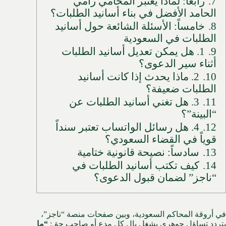
7.
رابعاً: لماذا يعتبر المحامي رامي
الحامد الأفضل في بناء أسانيد الطلبات؟
8.
خامساً: الأسئلة الشائعة حول أسانيد
الطلبات في السعودية
9.
1. هل يمكن تعديل أسانيد الطلبات
أثناء سير الدعوى؟
10.
2. ماذا يحدث إذا كانت أسانيد
الطلبات ضعيفة؟
11.
3. هل تغني أسانيد الطلبات عن
“البينة”؟
12.
4. هل رسائل الواتساب تعتبر سنداً
قوياً في القضاء السعودي؟
13.
سادساً: نصيحة قانونية ختامية
14.
كيف تكتب أسانيد الطلبات في
“ناجز” لضمان قبول الدعوى؟
في أروقة المحاكم السعودية، وبين صفحات منصة “ناجز”،
يتردد تساؤل جوهري يشغل بال كل مدعٍ أو صاحب حق:
“ما