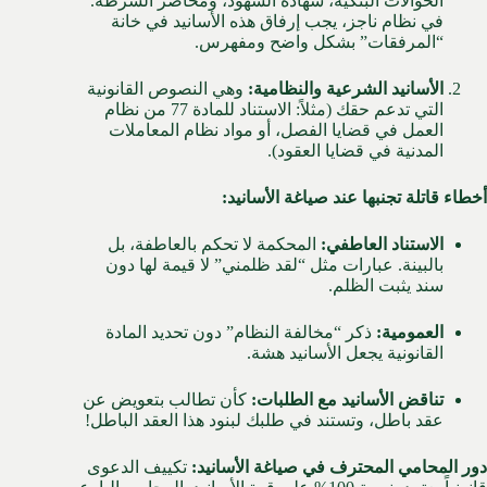
الحوالات البنكية، شهادة الشهود، ومحاضر الشرطة.
في نظام ناجز، يجب إرفاق هذه الأسانيد في خانة
“المرفقات” بشكل واضح ومفهرس.
الأسانيد الشرعية والنظامية:
وهي النصوص القانونية
التي تدعم حقك (مثلاً: الاستناد للمادة 77 من نظام
العمل في قضايا الفصل، أو مواد نظام المعاملات
المدنية في قضايا العقود).
أخطاء قاتلة تجنبها عند صياغة الأسانيد:
الاستناد العاطفي:
المحكمة لا تحكم بالعاطفة، بل
بالبينة. عبارات مثل “لقد ظلمني” لا قيمة لها دون
سند يثبت الظلم.
العمومية:
ذكر “مخالفة النظام” دون تحديد المادة
القانونية يجعل الأسانيد هشة.
تناقض الأسانيد مع الطلبات:
كأن تطالب بتعويض عن
عقد باطل، وتستند في طلبك لبنود هذا العقد الباطل!
دور المحامي المحترف في صياغة الأسانيد:
تكييف الدعوى