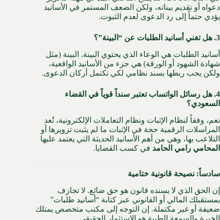
دعواه أو تقديم بيناته، ولكن الضعف المستمر في الأسانيد
يؤدي حتماً إلى رد الدعوى لعدم الثبوت.
3. هل تغني أسانيد الطلبات عن “البينة”؟
أسانيد الطلبات هي الوعاء الذي يحتوي البينة. البينة (مثل
شهادة الشهود أو الورقة) هي جزء من الأسانيد الواقعية،
ولكن يجب ربطها بسند نظامي لكي تكتمل أركان الدعوى.
4. هل رسائل الواتساب تعتبر سنداً قوياً في القضاء
السعودي؟
نعم، وفقاً لنظام الإثبات ونظام التعاملات الإلكترونية، تُعد
المراسلات الرقمية حجة في الإثبات ما لم يثبت تزويرها أو
التلاعب بها، وهي من أهم الأسانيد الحديثة التي يعتمد عليها
المحامي رامي الحامد
في كسب القضايا.
سادساً: نصيحة قانونية ختامية
إن الحق الذي لا يسنده قانون هو حق ضائع. لا تجازف
بمستقبلك المالي أو القانوني عبر كتابة “أسانيد طلبات”
ضعيفة أو غير مكتملة. إن التوجه إلى مكتب متخصص يمتلك
الخبرة والسمعة الطيبة هو الاستثمار الحقيقي.