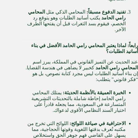
تفنيد الدفوع مسبقاً:
المحامي الذكي مثل
المحامي
رامي الحامد
يكتب أسانيد الطلبات وهو يتوقع رد
الخصم، فيقوم بسد الثغرات قبل أن يفتحها الطرف
الآخر.
رابعاً: لماذا يعتبر المحامي رامي الحامد الأفضل في بناء
أسانيد الطلبات؟
عند الحديث عن التميز القانوني في المملكة، يبرز اسم
المحامي رامي الحامد
كخبير لا يضاهى في هندسة القضايا.
إن بناء أسانيد الطلبات ليس مجرد كتابة نصوص، بل هو
“فكر قانوني” يتطلب:
الخبرة العميقة بالأنظمة الحديثة:
يمتلك المحامي
رامي الحامد إحاطة شاملة بالتحديثات التشريعية
المتسارعة في السعودية، مما يجعله قادراً على
اختيار السند النظامي الأقوى لدعواك.
الاحترافية في صياغة اللوائح:
اللوائح التي تخرج من
مكتبه تُعرف بدقتها اللغوية وقوتها الحجاجية، مما
يسهل على القاضي فهم جوهر الحق واستخلاص