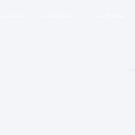
مناطق الخدمة
المدونة القانونية
اسال محامي
ئية
محامي استرداد مبلغ مسروق: تقديم بلاغ في السعودية