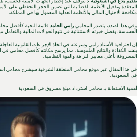
تقديم بلاغ في
السعودية
لا تتوقف عند إخطار الجهات الأمنية فحسب، بل
المعقدة وتفعيل الأنظمة القضائية التي تضمن الحجز التحفظي على الأموا
مكافحة الاحتيال المالي والأنظمة العدلية المعمول بها في المملكة.
وفي هذا الصدد، يتصدر المحامي
رامي الحامد
قائمة النخبة كأفضل محام
الحساسة، بفضل خبرته الاستثنائية في تتبع الحوالات المالية والتعامل مع
إن احترافية الأستاذ رامي وسرعته في اتخاذ الإجراءات القانونية العاجل
ينشد الكفاءة والنتائج الملموسة، مما يرسخ مكانته كأفضل محامي في ال
المسروقة بأعلى معايير النزاهة والقوة النظامية.
في هذا المقال عبر موقع
محامي المنطقة الشرقية
سيشرح محامي استرد
في السعودية.
أهمية الاستعانة بـ محامي استرداد مبلغ مسروق في السعودية