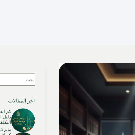
لا
توجد
نتائج
آخر المقالات
كم اتع
دليل ا
التكلفة
يناير 15, 2026