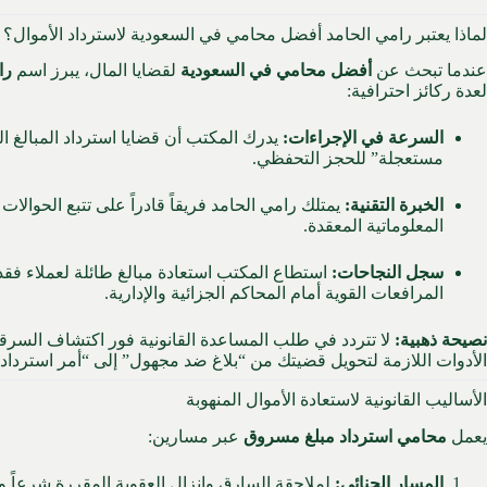
لماذا يعتبر رامي الحامد أفضل محامي في السعودية لاسترداد الأموال؟
عندما تبحث عن
أفضل محامي في السعودية
لقضايا المال، يبرز اسم
را
لعدة ركائز احترافية:
السرعة في الإجراءات:
يدرك المكتب أن قضايا استرداد المبالغ 
مستعجلة” للحجز التحفظي.
الخبرة التقنية:
يمتلك رامي الحامد فريقاً قادراً على تتبع الحوالات
المعلوماتية المعقدة.
سجل النجاحات:
استطاع المكتب استعادة مبالغ طائلة لعملاء فق
المرافعات القوية أمام المحاكم الجزائية والإدارية.
نصيحة ذهبية:
لا تتردد في طلب المساعدة القانونية فور اكتشاف السرقة
الأدوات اللازمة لتحويل قضيتك من “بلاغ ضد مجهول” إلى “أمر استرداد 
الأساليب القانونية لاستعادة الأموال المنهوبة
يعمل
محامي استرداد مبلغ مسروق
عبر مسارين:
المسار الجنائي:
لملاحقة السارق وإنزال العقوبة المقررة شرعاً ون