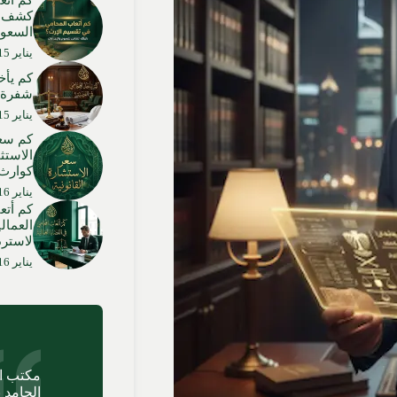
كم اتع
كشف شا
السعود
يناير 15, 2026
كم يأخ
شفرة ا
يناير 15, 2026
كم سعر
الاستث
كوارث 
يناير 16, 2026
كم أتع
العمال
لاسترد
يناير 16, 2026
مكتب ا
الحامد 