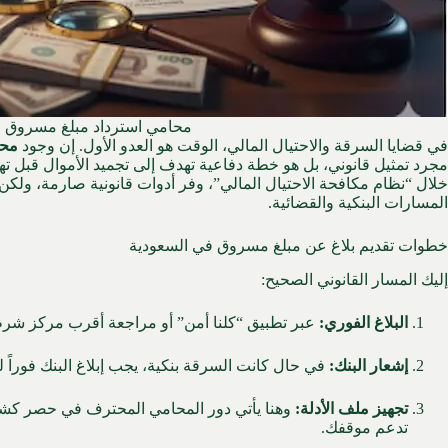
محامي استرداد مبلغ مسروق
في قضايا السرقة والاحتيال المالي، الوقت هو العدو الأول.
إن وجود
محا
مجرد تمثيل قانوني، بل هو خطة دفاعية تهدف إلى تجميد الأموال قبل تهري
خلال “نظام مكافحة الاحتيال المالي”، وفر أدوات قانونية صارمة، ولكن 
المسارات البنكية والقضائية.
خطوات تقديم بلاغ عن مبلغ مسروق في السعودية
إليك المسار القانوني الصحيح:
البلاغ الفوري:
عبر تطبيق “كلنا أمن” أو مراجعة أقرب مركز شرطة
إشعار البنك:
في حال كانت السرقة بنكية، يجب إبلاغ البنك فوراً 
تجهيز ملف الأدلة:
وهنا يأتي دور المحامي المحترف في حصر كشو
تدعم موقفك.