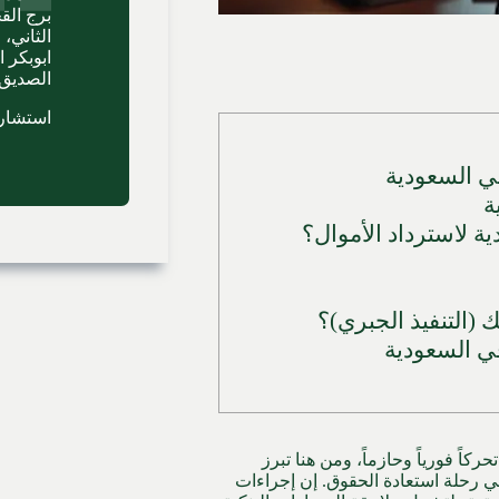
برج الق
ابوبكر 
الصديق،
استشارا
في السعودية
ة
ة لاسترداد الأموال؟
 (التنفيذ الجبري)؟
في السعودية
حركاً فورياً وحازماً، ومن هنا تبرز
ي رحلة استعادة الحقوق. إن إجراءات