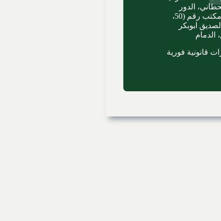
حطاني، الدور
الثاني، مكتب رقم (50،
الصديق ابوبكر
 الدمام
ت قانونية فورية